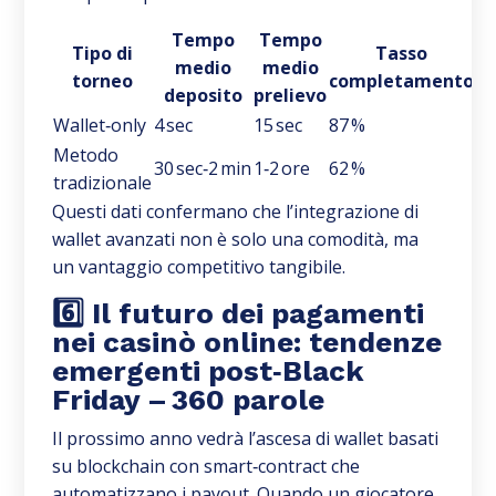
Tempo
Tempo
Tipo di
Tasso
medio
medio
C
torneo
completamento
deposito
prelievo
Wallet‑only
4 sec
15 sec
87 %
4,
Metodo
30 sec‑2 min
1‑2 ore
62 %
3,
tradizionale
Questi dati confermano che l’integrazione di
wallet avanzati non è solo una comodità, ma
un vantaggio competitivo tangibile.
6️⃣ Il futuro dei pagamenti
nei casinò online: tendenze
emergenti post‑Black
Friday – 360 parole
Il prossimo anno vedrà l’ascesa di wallet basati
su blockchain con smart‑contract che
automatizzano i payout. Quando un giocatore