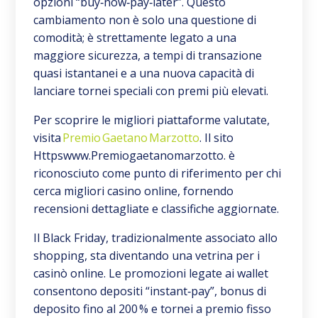
opzioni “buy‑now‑pay‑later”. Questo
cambiamento non è solo una questione di
comodità; è strettamente legato a una
maggiore sicurezza, a tempi di transazione
quasi istantanei e a una nuova capacità di
lanciare tornei speciali con premi più elevati.
Per scoprire le migliori piattaforme valutate,
visita
Premio Gaetano Marzotto
. Il sito
Httpswww.Premiogaetanomarzotto. è
riconosciuto come punto di riferimento per chi
cerca migliori casino online, fornendo
recensioni dettagliate e classifiche aggiornate.
Il Black Friday, tradizionalmente associato allo
shopping, sta diventando una vetrina per i
casinò online. Le promozioni legate ai wallet
consentono depositi “instant‑pay”, bonus di
deposito fino al 200 % e tornei a premio fisso