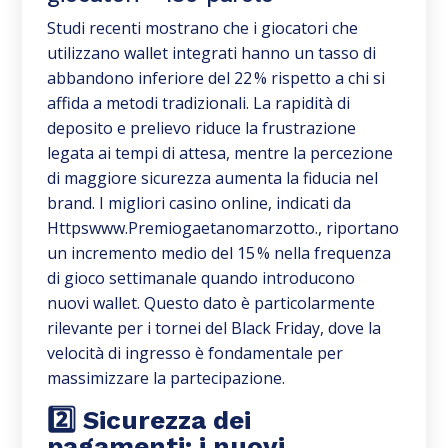
Studi recenti mostrano che i giocatori che
utilizzano wallet integrati hanno un tasso di
abbandono inferiore del 22 % rispetto a chi si
affida a metodi tradizionali. La rapidità di
deposito e prelievo riduce la frustrazione
legata ai tempi di attesa, mentre la percezione
di maggiore sicurezza aumenta la fiducia nel
brand. I migliori casino online, indicati da
Httpswww.Premiogaetanomarzotto., riportano
un incremento medio del 15 % nella frequenza
di gioco settimanale quando introducono
nuovi wallet. Questo dato è particolarmente
rilevante per i tornei del Black Friday, dove la
velocità di ingresso è fondamentale per
massimizzare la partecipazione.
2️⃣ Sicurezza dei
pagamenti: i nuovi