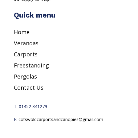
Quick menu
Home
Verandas
Carports
Freestanding
Pergolas
Contact Us
T: 01452 341279
E:
cotswoldcarportsandcanopies@gmail.com