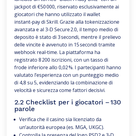
jackpot di €50 000, riservato esclusivamente ai
giocatori che hanno utilizzato il wallet
instant‑pay di Skrill. Grazie alla tokenizzazione
avanzata e al 3‑D Secure 2.0, il tempo medio di
deposito è stato di 3 secondi, mentre il prelievo
delle vincite è avvenuto in 15 secondi tramite
webhook real‑time. La piattaforma ha
registrato 8 200 iscrizioni, con un tasso di
frode inferiore allo 0,02 %. I partecipanti hanno
valutato l’esperienza con un punteggio medio
di 4,8 su 5, evidenziando la combinazione di
velocità e sicurezza come fattori decisivi.
2.2 Checklist per i giocatori – 130
parole
Verifica che il casino sia licenziato da
un’autorità europea (es. MGA, UKGC).
Controlla la presenza del logo PSD2 e 3‑D