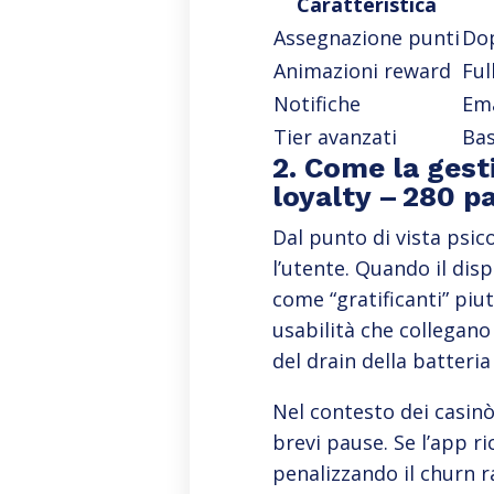
Caratteristica
Assegnazione punti
Dop
Animazioni reward
Ful
Notifiche
Ema
Tier avanzati
Ba
2. Come la gest
loyalty – 280 p
Dal punto di vista psi
l’utente. Quando il dis
come “gratificanti” piu
usabilità che collegano
del drain della batteri
Nel contesto dei casinò
brevi pause. Se l’app r
penalizzando il churn r