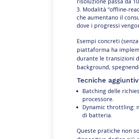
risoluzione passa da 10
Modalità “offline‑rea
che aumentano il consu
dove i progressi vengon
Esempi concreti (senza
piattaforma ha impleme
durante le transizioni 
background, spegnendo 
Tecniche aggiunti
Batching delle richie
processore.
Dynamic throttling: 
di batteria.
Queste pratiche non sol