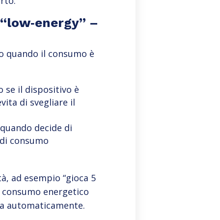
rto.
e “low‑energy” –
lo quando il consumo è
se il dispositivo è
ita di svegliare il
” quando decide di
o di consumo
tà, ad esempio “gioca 5
 il consumo energetico
ata automaticamente.