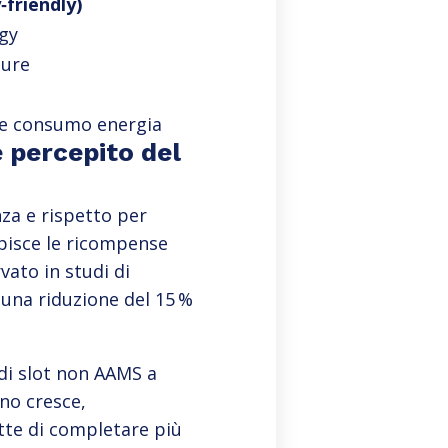
‑friendly)
rgy
ture
 e consumo energia
e percepito del
za e rispetto per
episce le ricompense
vato in studi di
 una riduzione del 15 %
 di slot non AAMS a
ono cresce,
ette di completare più