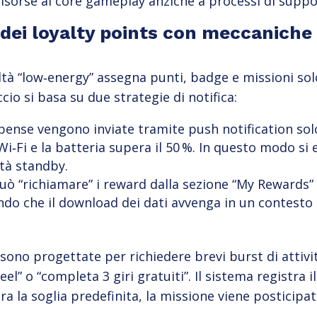
risorse al core gameplay anziché a processi di suppo
 dei loyalty points con meccanich
à “low‑energy” assegna punti, badge e missioni so
o si basa su due strategie di notifica:
ense vengono inviate tramite push notification solo 
i‑Fi e la batteria supera il 50 %. In questo modo si ev
tà standby.
può “richiamare” i reward dalla sezione “My Rewards
endo che il download dei dati avvenga in un contest
 sono progettate per richiedere brevi burst di attivi
eel” o “completa 3 giri gratuiti”. Il sistema registra
ra la soglia predefinita, la missione viene posticip