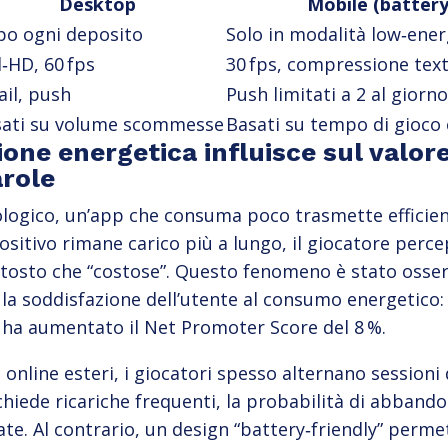
Desktop
Mobile (battery
o ogni deposito
Solo in modalità low‑ene
l‑HD, 60 fps
30 fps, compressione tex
il, push
Push limitati a 2 al giorno
sati su volume scommesse
Basati su tempo di gioco
ione energetica influisce sul valor
arole
cologico, un’app che consuma poco trasmette efficien
positivo rimane carico più a lungo, il giocatore perc
ttosto che “costose”. Questo fenomeno è stato osser
 la soddisfazione dell’utente al consumo energetico:
a ha aumentato il Net Promoter Score del 8 %.
 online esteri, i giocatori spesso alternano sessioni
ichiede ricariche frequenti, la probabilità di abband
ate. Al contrario, un design “battery‑friendly” perm