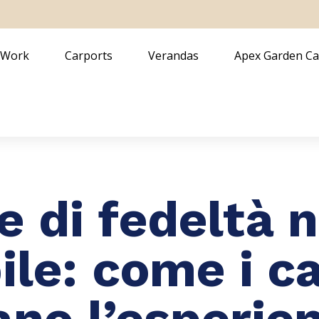
 Work
Carports
Verandas
Apex Garden C
e di fedeltà n
le: come i c
ano l’esperie