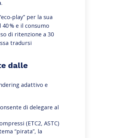
.
eco‑play” per la sua
l 40 % e il consumo
sso di ritenzione a 30
ossa tradursi
te dalle
ndering adattivo e
 consente di delegare al
compressi (ETC2, ASTC)
tema “pirata”, la