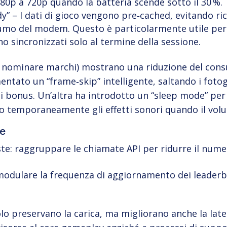
80p a 720p quando la batteria scende sotto il 30 %.
dy” – I dati di gioco vengono pre‑cached, evitando ri
mo del modem. Questo è particolarmente utile per l
o sincronizzati solo al termine della sessione.
 nominare marchi) mostrano una riduzione del cons
ntato un “frame‑skip” intelligente, saltando i foto
di bonus. Un’altra ha introdotto un “sleep mode” per
temporaneamente gli effetti sonori quando il volu
ve
ste: raggruppare le chiamate API per ridurre il num
modulare la frequenza di aggiornamento dei leaderboa
o preservano la carica, ma migliorano anche la late