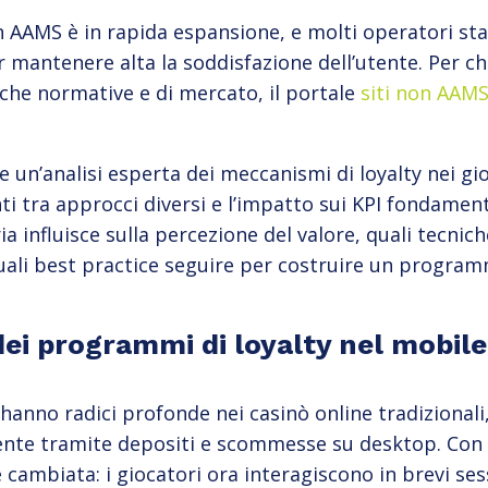
on AAMS è in rapida espansione, e molti operatori 
r mantenere alta la soddisfazione dell’utente. Per ch
che normative e di mercato, il portale
siti non AAM
e un’analisi esperta dei meccanismi di loyalty nei gi
ti tra approcci diversi e l’impatto sui KPI fondame
ia influisce sulla percezione del valore, quali tecnic
uali best practice seguire per costruire un program
 dei programmi di loyalty nel mobil
hanno radici profonde nei casinò online tradizionali
nte tramite depositi e scommesse su desktop. Con l
 cambiata: i giocatori ora interagiscono in brevi ses