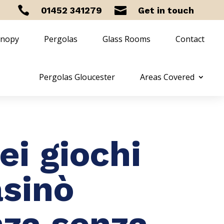


01452 341279
Get in touch
anopy
Pergolas
Glass Rooms
Contact
Pergolas Gloucester
Areas Covered
ei giochi
asinò
nza senza