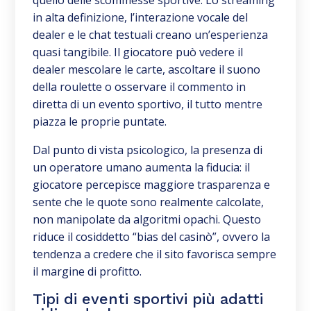
quello delle scommesse sportive. Lo streaming
in alta definizione, l’interazione vocale del
dealer e le chat testuali creano un’esperienza
quasi tangibile. Il giocatore può vedere il
dealer mescolare le carte, ascoltare il suono
della roulette o osservare il commento in
diretta di un evento sportivo, il tutto mentre
piazza le proprie puntate.
Dal punto di vista psicologico, la presenza di
un operatore umano aumenta la fiducia: il
giocatore percepisce maggiore trasparenza e
sente che le quote sono realmente calcolate,
non manipolate da algoritmi opachi. Questo
riduce il cosiddetto “bias del casinò”, ovvero la
tendenza a credere che il sito favorisca sempre
il margine di profitto.
Tipi di eventi sportivi più adatti