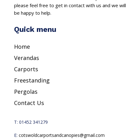
please feel free to get in contact with us and we will
be happy to help.
Quick menu
Home
Verandas
Carports
Freestanding
Pergolas
Contact Us
T: 01452 341279
E:
cotswoldcarportsandcanopies@gmail.com