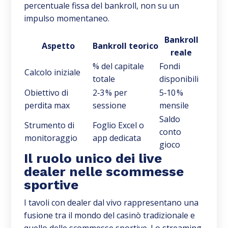
percentuale fissa del bankroll, non su un
impulso momentaneo.
Bankroll
Aspetto
Bankroll teorico
reale
% del capitale
Fondi
Calcolo iniziale
totale
disponibili
Obiettivo di
2‑3 % per
5‑10 %
perdita max
sessione
mensile
Saldo
Strumento di
Foglio Excel o
conto
monitoraggio
app dedicata
gioco
Il ruolo unico dei live
dealer nelle scommesse
sportive
I tavoli con dealer dal vivo rappresentano una
fusione tra il mondo del casinò tradizionale e