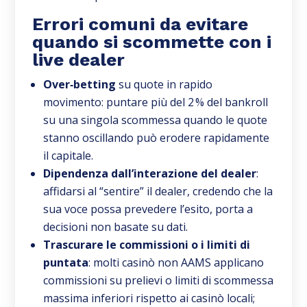
Errori comuni da evitare
quando si scommette con i
live dealer
Over‑betting
su quote in rapido
movimento: puntare più del 2 % del bankroll
su una singola scommessa quando le quote
stanno oscillando può erodere rapidamente
il capitale.
Dipendenza dall’interazione del dealer
:
affidarsi al “sentire” il dealer, credendo che la
sua voce possa prevedere l’esito, porta a
decisioni non basate su dati.
Trascurare le commissioni o i limiti di
puntata
: molti casinò non AAMS applicano
commissioni su prelievi o limiti di scommessa
massima inferiori rispetto ai casinò locali;