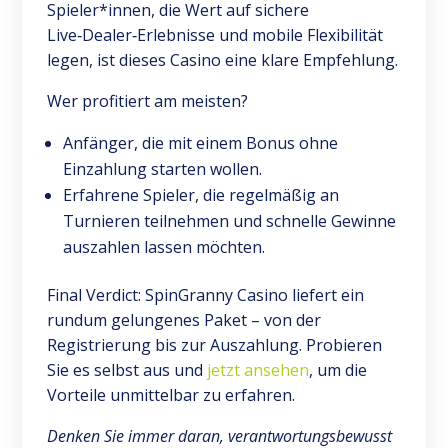
Spieler*innen, die Wert auf sichere
Live‑Dealer‑Erlebnisse und mobile Flexibilität
legen, ist dieses Casino eine klare Empfehlung.
Wer profitiert am meisten?
Anfänger, die mit einem Bonus ohne
Einzahlung starten wollen.
Erfahrene Spieler, die regelmäßig an
Turnieren teilnehmen und schnelle Gewinne
auszahlen lassen möchten.
Final Verdict: SpinGranny Casino liefert ein
rundum gelungenes Paket – von der
Registrierung bis zur Auszahlung. Probieren
Sie es selbst aus und
jetzt ansehen
, um die
Vorteile unmittelbar zu erfahren.
Denken Sie immer daran, verantwortungsbewusst