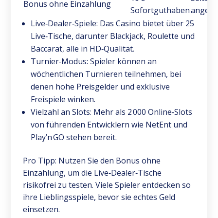
Bonus ohne Einzahlung
Sofortguthaben
angebo
Live‑Dealer‑Spiele: Das Casino bietet über 25
Live‑Tische, darunter Blackjack, Roulette und
Baccarat, alle in HD‑Qualität.
Turnier‑Modus: Spieler können an
wöchentlichen Turnieren teilnehmen, bei
denen hohe Preisgelder und exklusive
Freispiele winken.
Vielzahl an Slots: Mehr als 2 000 Online‑Slots
von führenden Entwicklern wie NetEnt und
Play’n GO stehen bereit.
Pro Tipp: Nutzen Sie den Bonus ohne
Einzahlung, um die Live‑Dealer‑Tische
risikofrei zu testen. Viele Spieler entdecken so
ihre Lieblingsspiele, bevor sie echtes Geld
einsetzen.