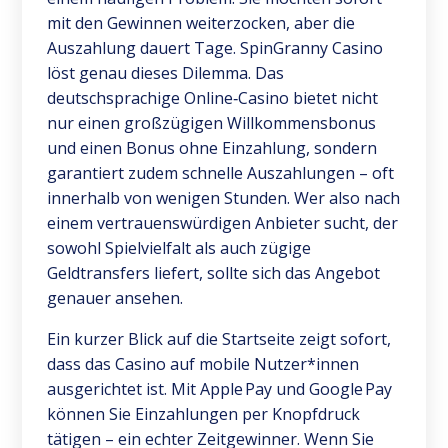
mit den Gewinnen weiterzocken, aber die
Auszahlung dauert Tage. SpinGranny Casino
löst genau dieses Dilemma. Das
deutschsprachige Online‑Casino bietet nicht
nur einen großzügigen Willkommensbonus
und einen Bonus ohne Einzahlung, sondern
garantiert zudem schnelle Auszahlungen – oft
innerhalb von wenigen Stunden. Wer also nach
einem vertrauenswürdigen Anbieter sucht, der
sowohl Spielvielfalt als auch zügige
Geldtransfers liefert, sollte sich das Angebot
genauer ansehen.
Ein kurzer Blick auf die Startseite zeigt sofort,
dass das Casino auf mobile Nutzer*innen
ausgerichtet ist. Mit Apple Pay und Google Pay
können Sie Einzahlungen per Knopfdruck
tätigen – ein echter Zeitgewinner. Wenn Sie