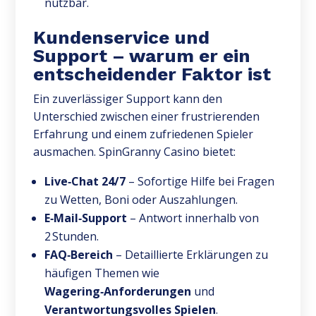
nutzbar.
Kundenservice und
Support – warum er ein
entscheidender Faktor ist
Ein zuverlässiger Support kann den
Unterschied zwischen einer frustrierenden
Erfahrung und einem zufriedenen Spieler
ausmachen. SpinGranny Casino bietet:
Live‑Chat 24/7
– Sofortige Hilfe bei Fragen
zu Wetten, Boni oder Auszahlungen.
E‑Mail‑Support
– Antwort innerhalb von
2 Stunden.
FAQ‑Bereich
– Detaillierte Erklärungen zu
häufigen Themen wie
Wagering‑Anforderungen
und
Verantwortungsvolles Spielen
.