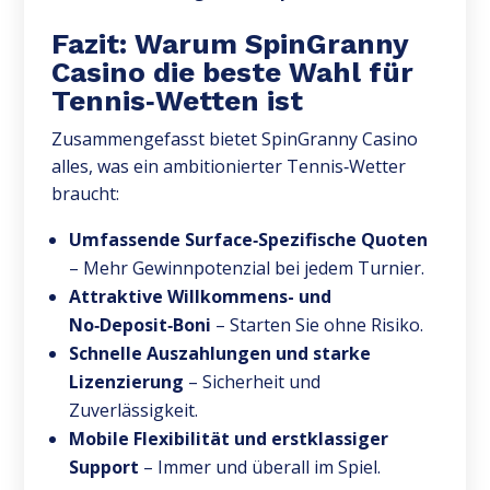
Fazit: Warum SpinGranny
Casino die beste Wahl für
Tennis‑Wetten ist
Zusammengefasst bietet SpinGranny Casino
alles, was ein ambitionierter Tennis‑Wetter
braucht:
Umfassende Surface‑Spezifische Quoten
– Mehr Gewinnpotenzial bei jedem Turnier.
Attraktive Willkommens- und
No‑Deposit‑Boni
– Starten Sie ohne Risiko.
Schnelle Auszahlungen und starke
Lizenzierung
– Sicherheit und
Zuverlässigkeit.
Mobile Flexibilität und erstklassiger
Support
– Immer und überall im Spiel.