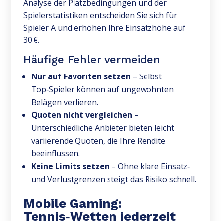
Analyse der Platzbedingungen und der
Spielerstatistiken entscheiden Sie sich für
Spieler A und erhöhen Ihre Einsatzhöhe auf
30 €.
Häufige Fehler vermeiden
Nur auf Favoriten setzen
– Selbst
Top‑Spieler können auf ungewohnten
Belägen verlieren.
Quoten nicht vergleichen
–
Unterschiedliche Anbieter bieten leicht
variierende Quoten, die Ihre Rendite
beeinflussen.
Keine Limits setzen
– Ohne klare Einsatz‑
und Verlustgrenzen steigt das Risiko schnell.
Mobile Gaming:
Tennis‑Wetten jederzeit