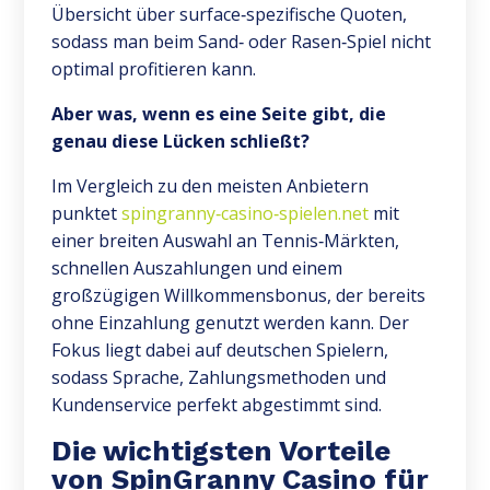
Übersicht über surface‑spezifische Quoten,
sodass man beim Sand‑ oder Rasen‑Spiel nicht
optimal profitieren kann.
Aber was, wenn es eine Seite gibt, die
genau diese Lücken schließt?
Im Vergleich zu den meisten Anbietern
punktet
spingranny‑casino‑spielen.net
mit
einer breiten Auswahl an Tennis‑Märkten,
schnellen Auszahlungen und einem
großzügigen Willkommensbonus, der bereits
ohne Einzahlung genutzt werden kann. Der
Fokus liegt dabei auf deutschen Spielern,
sodass Sprache, Zahlungsmethoden und
Kundenservice perfekt abgestimmt sind.
Die wichtigsten Vorteile
von SpinGranny Casino für