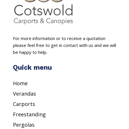
For more information or to receive a quotation
please feel free to get in contact with us and we will
be happy to help.
Quick menu
Home
Verandas
Carports
Freestanding
Pergolas