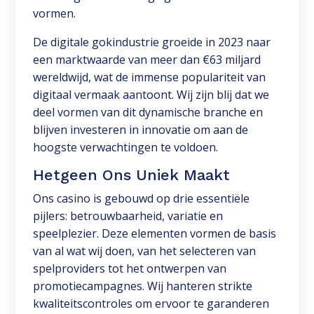
vormen.
De digitale gokindustrie groeide in 2023 naar
een marktwaarde van meer dan €63 miljard
wereldwijd, wat de immense populariteit van
digitaal vermaak aantoont. Wij zijn blij dat we
deel vormen van dit dynamische branche en
blijven investeren in innovatie om aan de
hoogste verwachtingen te voldoen.
Hetgeen Ons Uniek Maakt
Ons casino is gebouwd op drie essentiële
pijlers: betrouwbaarheid, variatie en
speelplezier. Deze elementen vormen de basis
van al wat wij doen, van het selecteren van
spelproviders tot het ontwerpen van
promotiecampagnes. Wij hanteren strikte
kwaliteitscontroles om ervoor te garanderen