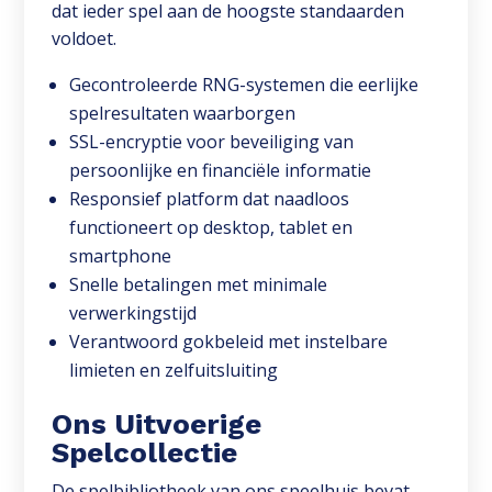
dat ieder spel aan de hoogste standaarden
voldoet.
Gecontroleerde RNG-systemen die eerlijke
spelresultaten waarborgen
SSL-encryptie voor beveiliging van
persoonlijke en financiële informatie
Responsief platform dat naadloos
functioneert op desktop, tablet en
smartphone
Snelle betalingen met minimale
verwerkingstijd
Verantwoord gokbeleid met instelbare
limieten en zelfuitsluiting
Ons Uitvoerige
Spelcollectie
De spelbibliotheek van ons speelhuis bevat