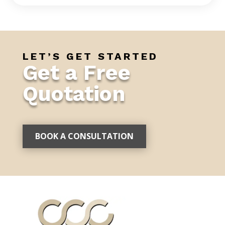
LET’S GET STARTED
Get a Free
Quotation
BOOK A CONSULTATION