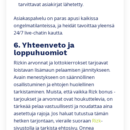
tarvittavat asiakirjat lähetetty.
Asiakaspalvelu on paras apusi kaikissa
ongelmatilanteissa, ja heidät tavoittaa yleensä
24/7 live-chatin kautta.
6. Yhteenveto ja
loppuhuomiot
Rizkin arvonnat ja lottokierrokset tarjoavat
loistavan lisämaun pelaamisen jännitykseen.
Avain menestykseen on säännöllinen
osallistuminen ja ehtojen huolellinen
tarkistaminen. Muista, että vaikka Rizk bonus -
tarjoukset ja arvonnat ovat houkuttelevia, on
tärkeää pelaa vastuullisesti ja noudattaa aina
asetettuja rajoja. Jos haluat tutustua tämän
hetken tarjontaan, vieraile suoraan
Rizk
-
sivustolla ja tarkista ehtosivu. Onnea