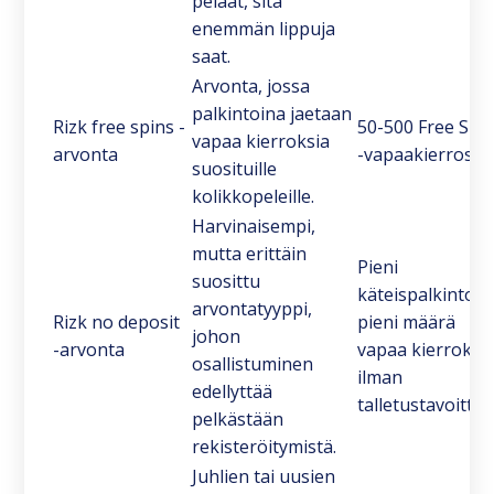
pelaat, sitä
enemmän lippuja
saat.
Arvonta, jossa
palkintoina jaetaan
Rizk free spins -
50-500 Free Spi
vapaa kierroksia
arvonta
-vapaakierrosta
suosituille
kolikkopeleille.
Harvinaisempi,
mutta erittäin
Pieni
suosittu
käteispalkinto ta
arvontatyyppi,
Rizk no deposit
pieni määrä
johon
-arvonta
vapaa kierroksi
osallistuminen
ilman
edellyttää
talletustavoitteit
pelkästään
rekisteröitymistä.
Juhlien tai uusien