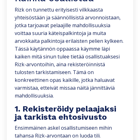
Rizk on tunnettu erityisesti vilkkaasta
yhteisöstään ja säännöllisistä arvonnoistaan,
jotka tarjoavat pelaajille mahdollisuuksia
voittaa suuria käteispalkintoja ja muita
arvokkaita palkintoja erilaisten pelien kylkeen.
Tässä käytännön oppaassa käymme läpi
kaiken mitä sinun tulee tietää osallistuaksesi
Rizk-arvontoihin, aina rekisteröinnistä
tulosten tarkistamiseen. Tämä on
konkreettinen opas kaikille, jotka haluavat
varmistaa, etteivät missaa näitä jännittäviä
mahdollisuuksia.
1. Rekisteröidy pelaajaksi
ja tarkista ehtosivusto
Ensimmäinen askel osallistumiseen mihin
tahansa Rizk-arvontaan on luoda tili.