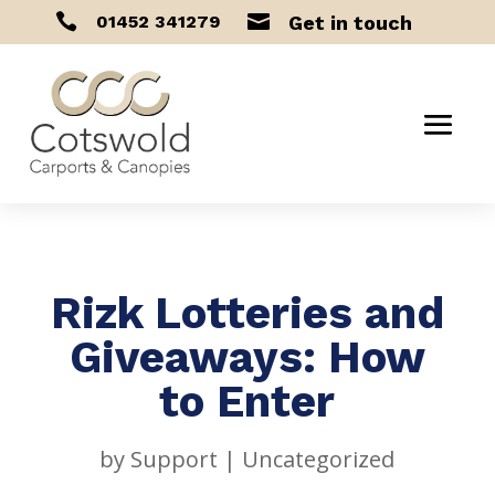


01452 341279
Get in touch
Rizk Lotteries and
Giveaways: How
to Enter
by
Support
|
Uncategorized