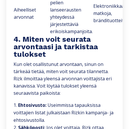
pelien
Elektroniikkaa,
Aiheelliset
lanseerausten
matkoja,
arvonnat
yhteydessä
brändituotteita
järjestettäviä
erikoiskampanjoita.
4. Miten voit seurata
arvontaasi ja tarkistaa
tulokset
Kun olet osallistunut arvontaan, sinun on
tärkeää tietää, miten voit seurata tilannetta.
Rizk ilmoittaa yleensä arvonnan voittajista eri
kanavissa. Voit löytää tulokset yleensä
seuraavista paikoista:
Ehtosivusto:
Useimmissa tapauksissa
voittajien listat julkaistaan Rizkin kampanja- ja
ehtosivustolla.
Sähköposti:
Jos olet voittaja, Rizk ottaa