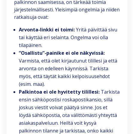
palkinnon saamisessa, on tärkeää toimia
järjestelmällisesti. Yleisimpiä ongelmia ja niiden
ratkaisuja ovat:
Arvonta-linkki ei toimi:
Yritä päivittää sivu
tai käyttää eri selainta. Ongelma voi olla
tilapäinen.
“Osallistu”-painike ei ole näkyvissä:
Varmista, että olet kirjautunut tilillesi ja että
arvonta on edelleen käynnissä. Tarkista
myös, että täytät kaikki kelpoisuusehdot
(esim. maa).
Palkintoa ei ole hyvitetty tilillesi:
Tarkista
ensin sähköpostisi roskapostikansio, sillä
joskus viestit voivat päätyä sinne. Jos et
löydä sähköpostia, ota välittömästi yhteyttä
asiakaspalveluun. Heiltä voit kysyä
palkinnon tilanne ja tarkistaa, onko kaikki