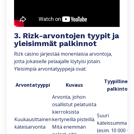
3. Rizk-arvontojen tyypit ja
yleisimmät palkinnot
Rizk casino järjestää monenlaisia arvontoja,
jotta jokaiselle pelaajalle löytyisi jotain.
Yleisimpiä arvontatyyppejä ovat:
Tyypillinen
Arvontatyyppi
Kuvaus
palkinto
Arvonta, johon
osallistut pelatuista
kierroksista
Suuri
Kuukausittainen
kertyneillä pisteillä.
käteissumma
käteisarvonta
Mitä enemmän
(esim. 10 000 €)