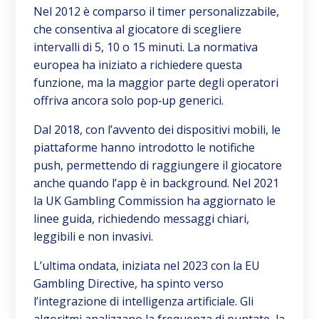
Nel 2012 è comparso il timer personalizzabile,
che consentiva al giocatore di scegliere
intervalli di 5, 10 o 15 minuti. La normativa
europea ha iniziato a richiedere questa
funzione, ma la maggior parte degli operatori
offriva ancora solo pop‑up generici.
Dal 2018, con l’avvento dei dispositivi mobili, le
piattaforme hanno introdotto le notifiche
push, permettendo di raggiungere il giocatore
anche quando l’app è in background. Nel 2021
la UK Gambling Commission ha aggiornato le
linee guida, richiedendo messaggi chiari,
leggibili e non invasivi.
L’ultima ondata, iniziata nel 2023 con la EU
Gambling Directive, ha spinto verso
l’integrazione di intelligenza artificiale. Gli