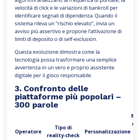
algoritmi analizzano la frequenza di puntate, la
velocità di click e le variazioni di bankroll per
identificare segnali di dipendenza. Quando il
sistema rileva un “rischio elevato”, invia un
avviso più assertivo e propone l’attivazione di
limiti di deposito o di self‑exclusion.
Questa evoluzione dimostra come la
tecnologia possa trasformare una semplice
avvertenza in un vero e proprio assistente
digitale per il gioco responsabile.
3. Confronto delle
piattaforme più popolari –
300 parole
Mod
di 
Tipo di
Operatore
Personalizzazione
(e
reality‑check
S