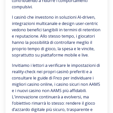
contribuendo a ridurre i comportamenti
compulsivi.
I casinò che investono in soluzioni AI‑driven,
integrazioni multicanale e design user‑centric
vedono benefici tangibili in termini di retention
e reputazione. Allo stesso tempo, i giocatori
hanno la possibilità di controllare meglio il
proprio tempo di gioco, la spesa e le vincite,
soprattutto su piattaforme mobile e live.
Invitiamo i lettori a verificare le impostazioni di
reality‑check nei propri casinò preferiti e a
consultare le guide di Fnco per individuare i
migliori casino online, i casino sicuri non AAMS
e i nuovi casino non AAMS più affidabili.
L’innovazione continuerà a evolversi, ma
l’obiettivo rimarrà lo stesso: rendere il gioco
d’azzardo digitale più sicuro, trasparente e