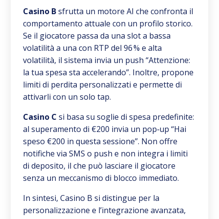
Casino B
sfrutta un motore AI che confronta il
comportamento attuale con un profilo storico.
Se il giocatore passa da una slot a bassa
volatilità a una con RTP del 96 % e alta
volatilità, il sistema invia un push “Attenzione:
la tua spesa sta accelerando”. Inoltre, propone
limiti di perdita personalizzati e permette di
attivarli con un solo tap.
Casino C
si basa su soglie di spesa predefinite:
al superamento di €200 invia un pop‑up “Hai
speso €200 in questa sessione”. Non offre
notifiche via SMS o push e non integra i limiti
di deposito, il che può lasciare il giocatore
senza un meccanismo di blocco immediato.
In sintesi, Casino B si distingue per la
personalizzazione e l’integrazione avanzata,