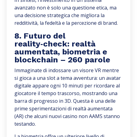
In sintesi, l’investimento in un sistema
avanzato non è solo una questione etica, ma
una decisione strategica che migliora la
redditività, la fedeltà e la percezione di brand.
8. Futuro del
reality‑check: realtà
aumentata, biometria e
blockchain – 260 parole
Immaginate di indossare un visore VR mentre
si gioca a una slot a tema avventura: un avatar
digitale appare ogni 10 minuti per ricordare al
giocatore il tempo trascorso, mostrando una
barra di progresso in 3D. Questa è una delle
prime sperimentazioni di realtà aumentata
(AR) che alcuni nuovi casino non AAMS stanno
testando.
La biometria offre un ulteriore livello di