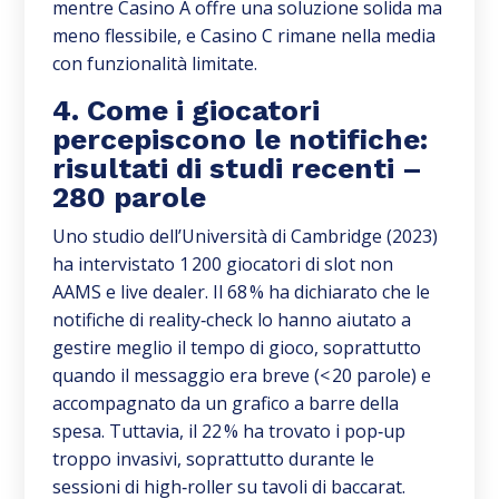
mentre Casino A offre una soluzione solida ma
meno flessibile, e Casino C rimane nella media
con funzionalità limitate.
4. Come i giocatori
percepiscono le notifiche:
risultati di studi recenti –
280 parole
Uno studio dell’Università di Cambridge (2023)
ha intervistato 1 200 giocatori di slot non
AAMS e live dealer. Il 68 % ha dichiarato che le
notifiche di reality‑check lo hanno aiutato a
gestire meglio il tempo di gioco, soprattutto
quando il messaggio era breve (< 20 parole) e
accompagnato da un grafico a barre della
spesa. Tuttavia, il 22 % ha trovato i pop‑up
troppo invasivi, soprattutto durante le
sessioni di high‑roller su tavoli di baccarat.