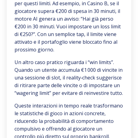
per questi limiti. Ad esempio, in Casino B, se il
giocatore supera €200 di spesa in 30 minuti, il
motore AI genera un avviso: “Hai già perso
€200 in 30 minuti. Vuoi impostare un loss limit
di €250?”. Con un semplice tap, il limite viene
attivato e il portafoglio viene bloccato fino al
prossimo giorno.
Un altro caso pratico riguarda i “win limits”.
Quando un utente accumula €1 000 di vincite in
una sessione di slot, il reality‑check suggerisce
di ritirare parte delle vincite o di impostare un
“wagering limit” per evitare di reinvestire tutto.
Queste interazioni in tempo reale trasformano
le statistiche di gioco in azioni concrete,
riducendo la probabilità di comportamento
compulsivo e offrendo al giocatore un
controllo più diretto sul proprio bankroll.