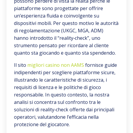
possono perdere di vista la realtà perché le
piattaforme sono progettate per offrire
un’esperienza fluida e coinvolgente su
dispositivi mobili. Per questo motivo le autorità
di regolamentazione (UKGC, MGA, ADM)
hanno introdotto il “reality‑check”, uno
strumento pensato per ricordare al cliente
quanto sta giocando e quanto sta spendendo.
Il sito
migliori casino non AAMS
fornisce guide
indipendenti per scegliere piattaforme sicure,
illustrando le caratteristiche di sicurezza, i
requisiti di licenza e le politiche di gioco
responsabile. In questo contesto, la nostra
analisi si concentra sul confronto tra le
soluzioni di reality‑check offerte dai principali
operatori, valutandone l’efficacia nella
protezione del giocatore.