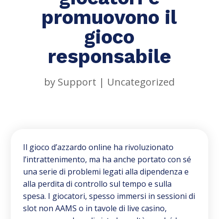
promuovono il
gioco
responsabile
by
Support
|
Uncategorized
Il gioco d’azzardo online ha rivoluzionato
l’intrattenimento, ma ha anche portato con sé
una serie di problemi legati alla dipendenza e
alla perdita di controllo sul tempo e sulla
spesa. I giocatori, spesso immersi in sessioni di
slot non AAMS o in tavole di live casino,