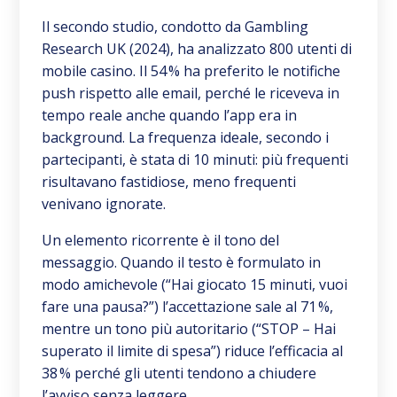
Il secondo studio, condotto da Gambling
Research UK (2024), ha analizzato 800 utenti di
mobile casino. Il 54 % ha preferito le notifiche
push rispetto alle email, perché le riceveva in
tempo reale anche quando l’app era in
background. La frequenza ideale, secondo i
partecipanti, è stata di 10 minuti: più frequenti
risultavano fastidiose, meno frequenti
venivano ignorate.
Un elemento ricorrente è il tono del
messaggio. Quando il testo è formulato in
modo amichevole (“Hai giocato 15 minuti, vuoi
fare una pausa?”) l’accettazione sale al 71 %,
mentre un tono più autoritario (“STOP – Hai
superato il limite di spesa”) riduce l’efficacia al
38 % perché gli utenti tendono a chiudere
l’avviso senza leggere.