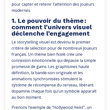
pour capter et retenir l’attention des joueurs
modernes.
1. Le pouvoir du thème :
comment l’univers visuel
déclenche l’engagement
Le storytelling visuel est devenu le premier
critère de sélection pour de nombreux joueurs
français. Un thème bien ficelé crée une
connexion émotionnelle qui dépasse la simple
promesse de gains. Les graphismes haute
définition, la bande‑son originale et les
animations synchronisées stimulent le
système de récompense du cerveau, libérant
dopamine chaque fois qu’un symbole apparaît
au bon moment.
Prenons l’exemple de “Hollywood Heist”, un