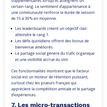
supplémentaires lorsqu’ils atteignent un
certain rang. Le sentiment d’appartenance à
une communauté renforce la durée de session
de 15 à 30 % en moyenne.
Les leaderboards créent un objectif clair :
atteindre le rang 1.
Les défis quotidiens offrent des bonus de
bienvenue améliorés.
Le partage social génère du trafic organique
et une visibilité accrue du slot.
Ces fonctionnalités montrent que le facteur
social est un moteur de rétention puissant,
surtout chez les joueurs français qui
apprécient la compétition amicale et le partage
d’expériences.
7. Les micro‑transactions