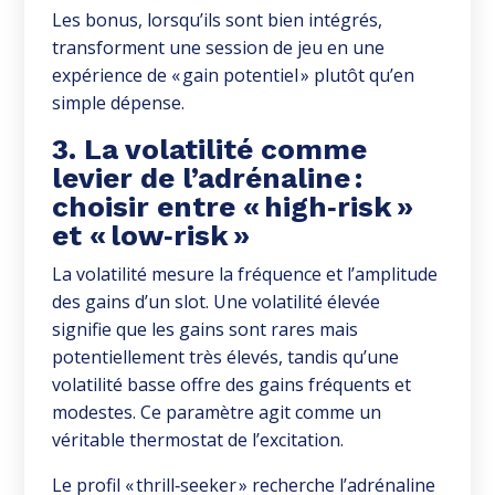
Les bonus, lorsqu’ils sont bien intégrés,
transforment une session de jeu en une
expérience de « gain potentiel » plutôt qu’en
simple dépense.
3. La volatilité comme
levier de l’adrénaline :
choisir entre « high‑risk »
et « low‑risk »
La volatilité mesure la fréquence et l’amplitude
des gains d’un slot. Une volatilité élevée
signifie que les gains sont rares mais
potentiellement très élevés, tandis qu’une
volatilité basse offre des gains fréquents et
modestes. Ce paramètre agit comme un
véritable thermostat de l’excitation.
Le profil « thrill‑seeker » recherche l’adrénaline