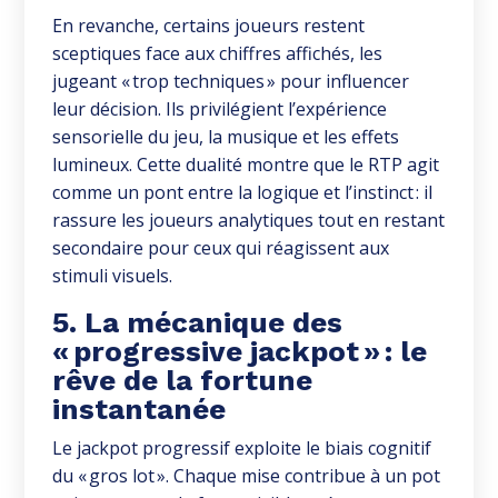
En revanche, certains joueurs restent
sceptiques face aux chiffres affichés, les
jugeant « trop techniques » pour influencer
leur décision. Ils privilégient l’expérience
sensorielle du jeu, la musique et les effets
lumineux. Cette dualité montre que le RTP agit
comme un pont entre la logique et l’instinct : il
rassure les joueurs analytiques tout en restant
secondaire pour ceux qui réagissent aux
stimuli visuels.
5. La mécanique des
« progressive jackpot » : le
rêve de la fortune
instantanée
Le jackpot progressif exploite le biais cognitif
du « gros lot ». Chaque mise contribue à un pot