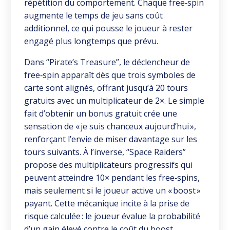
répétition du comportement. Chaque free‑spin
augmente le temps de jeu sans coût
additionnel, ce qui pousse le joueur à rester
engagé plus longtemps que prévu.
Dans “Pirate’s Treasure”, le déclencheur de
free‑spin apparaît dès que trois symboles de
carte sont alignés, offrant jusqu’à 20 tours
gratuits avec un multiplicateur de 2×. Le simple
fait d’obtenir un bonus gratuit crée une
sensation de « je suis chanceux aujourd’hui »,
renforçant l’envie de miser davantage sur les
tours suivants. À l’inverse, “Space Raiders”
propose des multiplicateurs progressifs qui
peuvent atteindre 10× pendant les free‑spins,
mais seulement si le joueur active un « boost »
payant. Cette mécanique incite à la prise de
risque calculée : le joueur évalue la probabilité
d’un gain élevé contre le coût du boost.