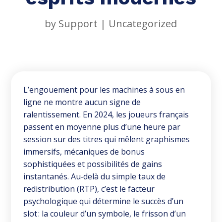
by
Support
|
Uncategorized
L’engouement pour les machines à sous en
ligne ne montre aucun signe de
ralentissement. En 2024, les joueurs français
passent en moyenne plus d’une heure par
session sur des titres qui mêlent graphismes
immersifs, mécaniques de bonus
sophistiquées et possibilités de gains
instantanés. Au‑delà du simple taux de
redistribution (RTP), c’est le facteur
psychologique qui détermine le succès d’un
slot : la couleur d’un symbole, le frisson d’un