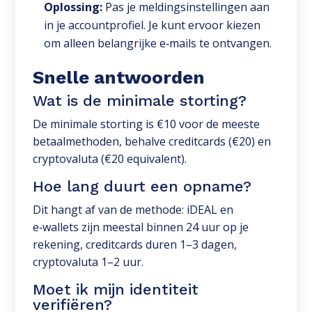
Oplossing:
Pas je meldingsinstellingen aan
in je accountprofiel. Je kunt ervoor kiezen
om alleen belangrijke e‑mails te ontvangen.
Snelle antwoorden
Wat is de minimale storting?
De minimale storting is €10 voor de meeste
betaalmethoden, behalve creditcards (€20) en
cryptovaluta (€20 equivalent).
Hoe lang duurt een opname?
Dit hangt af van de methode: iDEAL en
e‑wallets zijn meestal binnen 24 uur op je
rekening, creditcards duren 1–3 dagen,
cryptovaluta 1–2 uur.
Moet ik mijn identiteit
verifiëren?