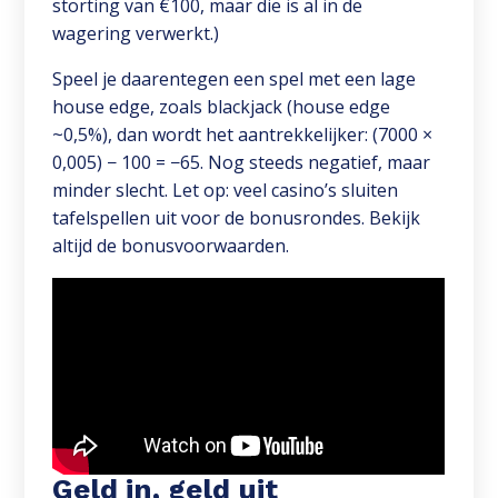
storting van €100, maar die is al in de
wagering verwerkt.)
Speel je daarentegen een spel met een lage
house edge, zoals blackjack (house edge
~0,5%), dan wordt het aantrekkelijker: (7000 ×
0,005) − 100 = −65. Nog steeds negatief, maar
minder slecht. Let op: veel casino’s sluiten
tafelspellen uit voor de bonusrondes. Bekijk
altijd de bonusvoorwaarden.
Geld in, geld uit