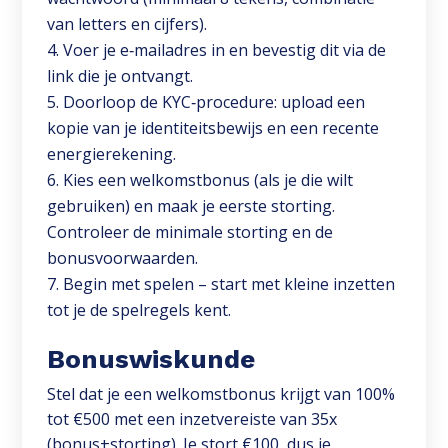
van letters en cijfers).
Voer je e‑mailadres in en bevestig dit via de
link die je ontvangt.
Doorloop de KYC‑procedure: upload een
kopie van je identiteitsbewijs en een recente
energierekening.
Kies een welkomstbonus (als je die wilt
gebruiken) en maak je eerste storting.
Controleer de minimale storting en de
bonusvoorwaarden.
Begin met spelen – start met kleine inzetten
tot je de spelregels kent.
Bonuswiskunde
Stel dat je een welkomstbonus krijgt van 100%
tot €500 met een inzetvereiste van 35x
(bonus+storting). Je stort €100, dus je