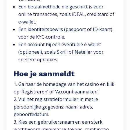
Een betaalmethode die geschikt is voor
online transacties, zoals iDEAL, creditcard of
e‑wallet.
Een identiteitsbewijs (paspoort of ID‑kaart)
voor de KYC‑controle.
Een account bij een eventuele e‑wallet
(optioneel), zoals Skrill of Neteller voor
snellere opnames.
Hoe je aanmeldt
Ga naar de homepage van het casino en klik
op ‘Registreren’ of ‘Account aanmaken’.
Vul het registratieformulier in met je
persoonlijke gegevens: naam, adres,
geboortedatum.
Kies een gebruikersnaam en een sterk
wachtwoord (minimaal 8 tekens, combinatie