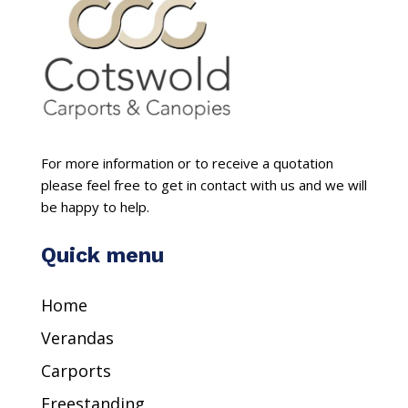
For more information or to receive a quotation
please feel free to get in contact with us and we will
be happy to help.
Quick menu
Home
Verandas
Carports
Freestanding