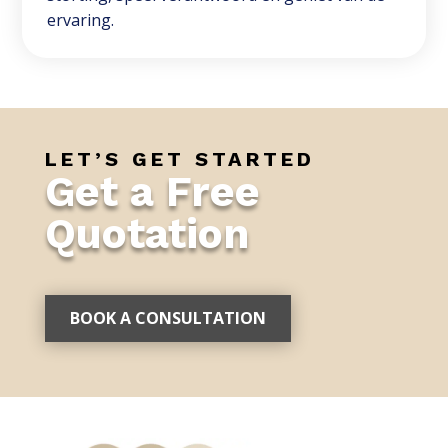
ervaring.
LET’S GET STARTED
Get a Free
Quotation
BOOK A CONSULTATION