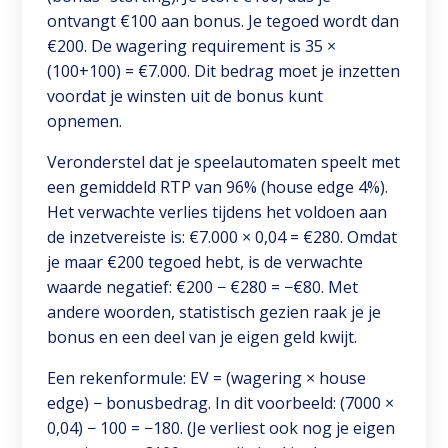
ontvangt €100 aan bonus. Je tegoed wordt dan
€200. De wagering requirement is 35 ×
(100+100) = €7.000. Dit bedrag moet je inzetten
voordat je winsten uit de bonus kunt
opnemen.
Veronderstel dat je speelautomaten speelt met
een gemiddeld RTP van 96% (house edge 4%).
Het verwachte verlies tijdens het voldoen aan
de inzetvereiste is: €7.000 × 0,04 = €280. Omdat
je maar €200 tegoed hebt, is de verwachte
waarde negatief: €200 − €280 = −€80. Met
andere woorden, statistisch gezien raak je je
bonus en een deel van je eigen geld kwijt.
Een rekenformule: EV = (wagering × house
edge) − bonusbedrag. In dit voorbeeld: (7000 ×
0,04) − 100 = −180. (Je verliest ook nog je eigen