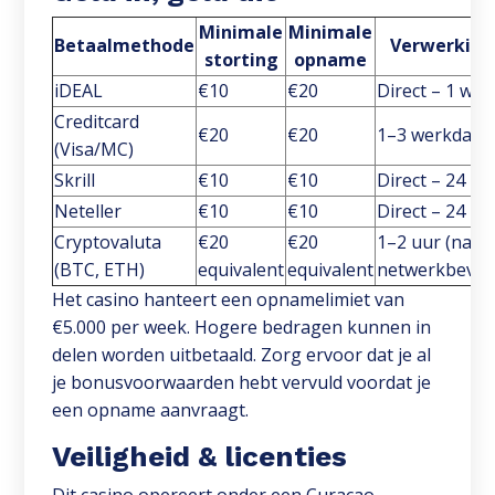
Minimale
Minimale
Betaalmethode
Verwerking
storting
opname
iDEAL
€10
€20
Direct – 1 we
Creditcard
€20
€20
1–3 werkdage
(Visa/MC)
Skrill
€10
€10
Direct – 24 uu
Neteller
€10
€10
Direct – 24 uu
Cryptovaluta
€20
€20
1–2 uur (na
(BTC, ETH)
equivalent
equivalent
netwerkbevest
Het casino hanteert een opnamelimiet van
€5.000 per week. Hogere bedragen kunnen in
delen worden uitbetaald. Zorg ervoor dat je al
je bonusvoorwaarden hebt vervuld voordat je
een opname aanvraagt.
Veiligheid & licenties
Dit casino opereert onder een Curaçao-