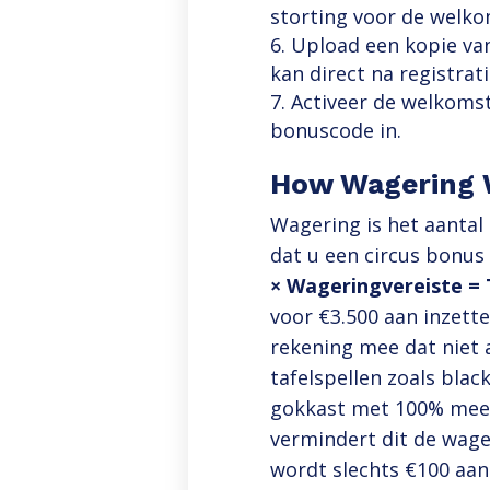
storting voor de welko
Upload een kopie van
kan direct na registrati
Activeer de welkomst
bonuscode in.
How Wagering 
Wagering is het aantal
dat u een circus bonus
× Wageringvereiste = 
voor €3.500 aan inzett
rekening mee dat niet 
tafelspellen zoals blac
gokkast met 100% meetel
vermindert dit de wager
wordt slechts €100 aan