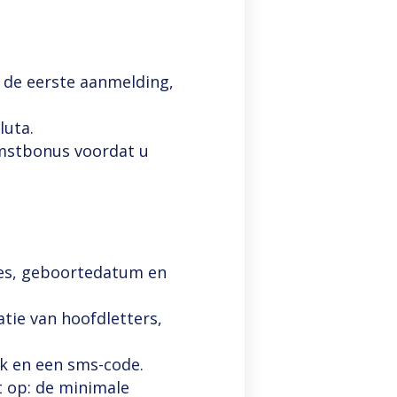
r de eerste aanmelding,
luta.
mstbonus voordat u
res, geboortedatum en
tie van hoofdletters,
nk en een sms-code.
t op: de minimale