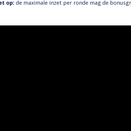
et op:
de maximale inzet per ronde mag de bonusgre