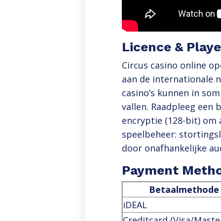
Licence & Playe
Circus casino online op
aan de internationale n
casino’s kunnen in som
vallen. Raadpleeg een 
encryptie (128-bit) om
speelbeheer: stortingsl
door onafhankelijke au
Payment Meth
Betaalmethode
iDEAL
Creditcard (Visa/Maste