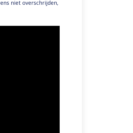
ns niet overschrijden,