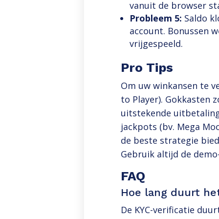
vanuit de browser sta
Probleem 5:
Saldo kl
account. Bonussen wo
vrijgespeeld.
Pro Tips
Om uw winkansen te ver
to Player). Gokkasten 
uitstekende uitbetalin
jackpots (bv. Mega Moo
de beste strategie bied
Gebruik altijd de demo-
FAQ
Hoe lang duurt het
De KYC-verificatie duur