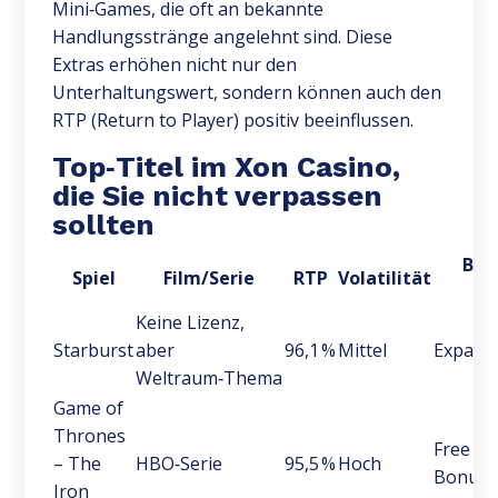
Mini‑Games, die oft an bekannte
Handlungsstränge angelehnt sind. Diese
Extras erhöhen nicht nur den
Unterhaltungswert, sondern können auch den
RTP (Return to Player) positiv beeinflussen.
Top‑Titel im Xon Casino,
die Sie nicht verpassen
sollten
Bes
Spiel
Film/Serie
RTP
Volatilität
Fe
Keine Lizenz,
Starburst
aber
96,1 %
Mittel
Expandi
Weltraum‑Thema
Game of
Thrones
Free Sp
– The
HBO‑Serie
95,5 %
Hoch
Bonus‑
Iron