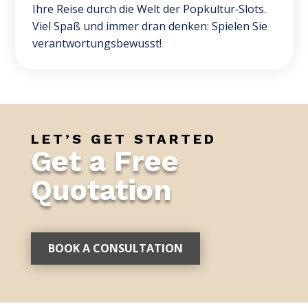
Ihre Reise durch die Welt der Popkultur‑Slots.
Viel Spaß und immer dran denken: Spielen Sie
verantwortungsbewusst!
LET’S GET STARTED
Get a Free
Quotation
BOOK A CONSULTATION