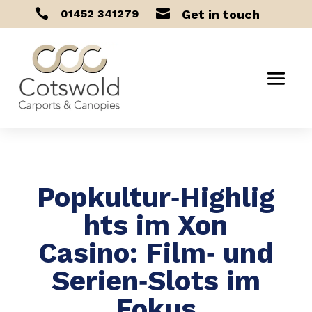


01452 341279
Get in touch
Popkultur‑Highlig
hts im Xon
Casino: Film‑ und
Serien‑Slots im
Fokus