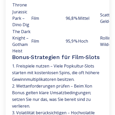
Throne
Jurassic
Scatter
Park –
Film
96,8 %
Mittel
Geld‑Mu
Dino Dig
The Dark
Knight –
Rolling
Film
95,9 %
Hoch
Gotham
Wild‑Re
Heist
Bonus‑Strategien für Film‑Slots
Freispiele nutzen – Viele Popkultur‑Slots
starten mit kostenlosen Spins, die oft höhere
Gewinnmultiplikatoren besitzen.
Wettanforderungen prüfen – Beim Xon
Bonus gelten klare Umsatzbedingungen;
setzen Sie nur das, was Sie bereit sind zu
verlieren.
Volatilität berücksichtigen – Hochvolatile