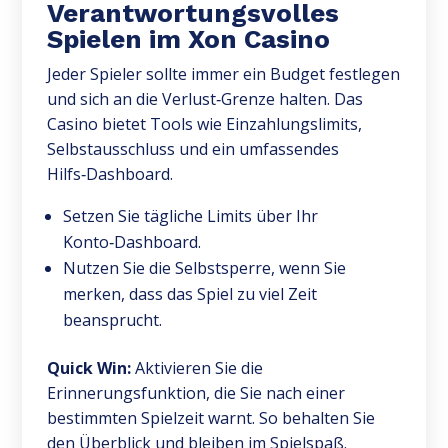
Verantwortungsvolles
Spielen im Xon Casino
Jeder Spieler sollte immer ein Budget festlegen
und sich an die Verlust‑Grenze halten. Das
Casino bietet Tools wie Einzahlungslimits,
Selbstausschluss und ein umfassendes
Hilfs‑Dashboard.
Setzen Sie tägliche Limits über Ihr
Konto‑Dashboard.
Nutzen Sie die Selbstsperre, wenn Sie
merken, dass das Spiel zu viel Zeit
beansprucht.
Quick Win:
Aktivieren Sie die
Erinnerungsfunktion, die Sie nach einer
bestimmten Spielzeit warnt. So behalten Sie
den Überblick und bleiben im Spielspaß.