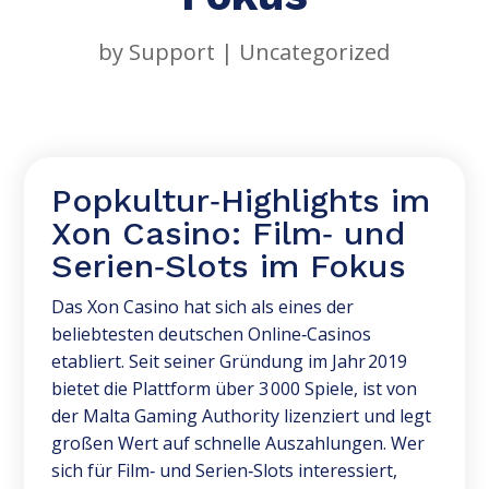
by
Support
|
Uncategorized
Popkultur‑Highlights im
Xon Casino: Film‑ und
Serien‑Slots im Fokus
Das Xon Casino hat sich als eines der
beliebtesten deutschen Online‑Casinos
etabliert. Seit seiner Gründung im Jahr 2019
bietet die Plattform über 3 000 Spiele, ist von
der Malta Gaming Authority lizenziert und legt
großen Wert auf schnelle Auszahlungen. Wer
sich für Film‑ und Serien‑Slots interessiert,