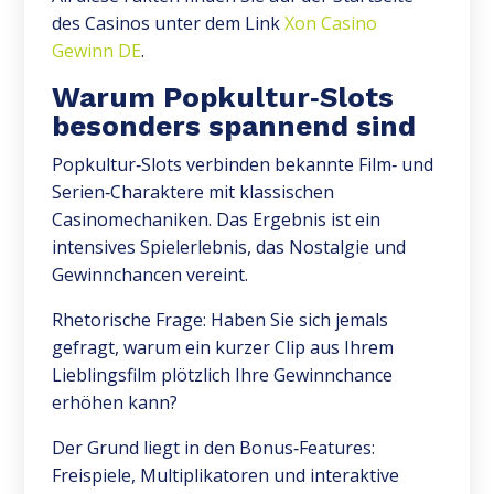
des Casinos unter dem Link
Xon Casino
Gewinn DE
.
Warum Popkultur‑Slots
besonders spannend sind
Popkultur‑Slots verbinden bekannte Film‑ und
Serien‑Charaktere mit klassischen
Casinomechaniken. Das Ergebnis ist ein
intensives Spielerlebnis, das Nostalgie und
Gewinnchancen vereint.
Rhetorische Frage: Haben Sie sich jemals
gefragt, warum ein kurzer Clip aus Ihrem
Lieblingsfilm plötzlich Ihre Gewinnchance
erhöhen kann?
Der Grund liegt in den Bonus‑Features:
Freispiele, Multiplikatoren und interaktive