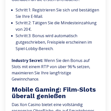
Schritt 1: Registrieren Sie sich und bestätigen
Sie Ihre E‑Mail.
Schritt 2: Tätigen Sie die Mindesteinzahlung
von 20 €.
Schritt 3: Bonus wird automatisch
gutgeschrieben, Freispiele erscheinen im
Spiel‑Lobby‑Bereich.
Industry Secret:
Wenn Sie den Bonus auf
Slots mit einem RTP von über 96 % setzen,
maximieren Sie Ihre langfristige
Gewinnchance.
Mobile Gaming: Film‑Slots
überall genießen
Das Xon Casino bietet eine vollständig
responsive Oberfläche, die auf Smartphones