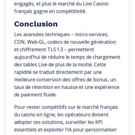
engagés, et plus le marché du Live Casino
français gagne en compétitivité.
Conclusion
Les avancées techniques – micro‑services,
CDN, Web‑GL, codecs de nouvelle génération
et chiffrement TLS 1.3 – permettent
aujourd’hui de réduire le temps de chargement
des tables Live de plus de la moitié. Cette
rapidité se traduit directement par une
meilleure conversion des offres de bonus, un
taux de rétention en hausse et une expérience
de paiement fluide.
Pour rester compétitifs sur le marché français
du casino en ligne, les opérateurs doivent
adopter ces solutions, surveiller les KPI
essentiels et exploiter l’IA pour personnaliser