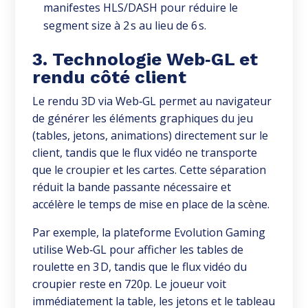
manifestes HLS/DASH pour réduire le
segment size à 2 s au lieu de 6 s.
3. Technologie Web‑GL et
rendu côté client
Le rendu 3D via Web‑GL permet au navigateur
de générer les éléments graphiques du jeu
(tables, jetons, animations) directement sur le
client, tandis que le flux vidéo ne transporte
que le croupier et les cartes. Cette séparation
réduit la bande passante nécessaire et
accélère le temps de mise en place de la scène.
Par exemple, la plateforme Evolution Gaming
utilise Web‑GL pour afficher les tables de
roulette en 3 D, tandis que le flux vidéo du
croupier reste en 720p. Le joueur voit
immédiatement la table, les jetons et le tableau