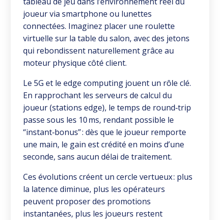
tableau de jeu dans l’environnement réel du
joueur via smartphone ou lunettes
connectées. Imaginez placer une roulette
virtuelle sur la table du salon, avec des jetons
qui rebondissent naturellement grâce au
moteur physique côté client.
Le 5G et le edge computing jouent un rôle clé.
En rapprochant les serveurs de calcul du
joueur (stations edge), le temps de round‑trip
passe sous les 10 ms, rendant possible le
“instant‑bonus” : dès que le joueur remporte
une main, le gain est crédité en moins d’une
seconde, sans aucun délai de traitement.
Ces évolutions créent un cercle vertueux : plus
la latence diminue, plus les opérateurs
peuvent proposer des promotions
instantanées, plus les joueurs restent