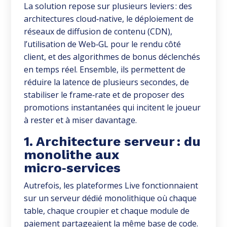
La solution repose sur plusieurs leviers : des
architectures cloud‑native, le déploiement de
réseaux de diffusion de contenu (CDN),
l’utilisation de Web‑GL pour le rendu côté
client, et des algorithmes de bonus déclenchés
en temps réel. Ensemble, ils permettent de
réduire la latence de plusieurs secondes, de
stabiliser le frame‑rate et de proposer des
promotions instantanées qui incitent le joueur
à rester et à miser davantage.
1. Architecture serveur : du
monolithe aux
micro‑services
Autrefois, les plateformes Live fonctionnaient
sur un serveur dédié monolithique où chaque
table, chaque croupier et chaque module de
paiement partageaient la même base de code.