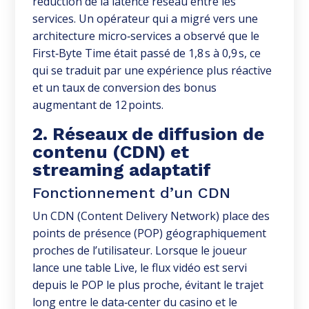
réduction de la latence réseau entre les
services. Un opérateur qui a migré vers une
architecture micro‑services a observé que le
First‑Byte Time était passé de 1,8 s à 0,9 s, ce
qui se traduit par une expérience plus réactive
et un taux de conversion des bonus
augmentant de 12 points.
2. Réseaux de diffusion de
contenu (CDN) et
streaming adaptatif
Fonctionnement d’un CDN
Un CDN (Content Delivery Network) place des
points de présence (POP) géographiquement
proches de l’utilisateur. Lorsque le joueur
lance une table Live, le flux vidéo est servi
depuis le POP le plus proche, évitant le trajet
long entre le data‑center du casino et le