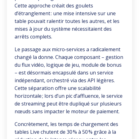
Cette approche créait des goulets
d’étranglement : une mise intensive sur une
table pouvait ralentir toutes les autres, et les
mises à jour du système nécessitaient des
arrêts complets.
Le passage aux micro‑services a radicalement
changé la donne. Chaque composant – gestion
du flux vidéo, logique de jeu, module de bonus
– est désormais encapsulé dans un service
indépendant, orchestré via des API légères.
Cette séparation offre une scalabilité
horizontale ; lors d’un pic d’affluence, le service
de streaming peut être dupliqué sur plusieurs
nœuds sans impacter le moteur de paiement.
Concrètement, les temps de chargement des
tables Live chutent de 30 % à 50 % grâce à la