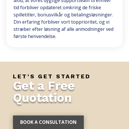
altid, at vores dygtige supportteam til enhver
tid forbliver opdateret omkring de friske
spilletitler, bonusvilkår og betalingsløsninger.
Din erfaring forbliver vort topprioritet, og vi
stræber efter løsning af alle anmodninger ved
første henvendelse.
LET’S GET STARTED
Get a Free
Quotation
BOOK A CONSULTATION