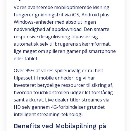
Vores avancerede mobiloptimerede løsning
fungerer gnidningsfrit via iOS, Android plus
Windows-enheder med absolut ingen
nødvendighed af appdownload. Den smarte
responsive designløsning tilpasser sig
automatisk selv til brugerens skærmformat,
lige meget om spilleren gamer på smartphone
eller tablet.
Over 95% af vores spilleudvalg er nu helt
tilpasset til mobile enheder, og vi har
investeret betydelige ressourcer til sikring af,
hvordan touchkontrollen udgør let forståelig
samt akkurat. Live dealer titler streames via
HD selv gennem 4G-forbindelser grundet
intelligent streaming-teknologi.
Benefits ved Mobilspilning på