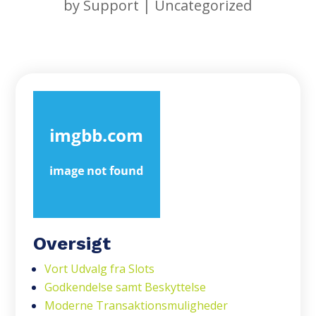
by
Support
|
Uncategorized
Oversigt
Vort Udvalg fra Slots
Godkendelse samt Beskyttelse
Moderne Transaktionsmuligheder