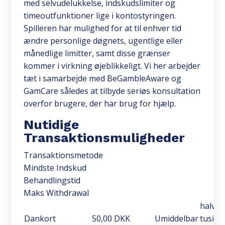
med selvudelukkelse, indskudslimiter og
timeoutfunktioner lige i kontostyringen.
Spilleren har mulighed for at til enhver tid
ændre personlige døgnets, ugentlige eller
månedlige limitter, samt disse grænser
kommer i virkning øjeblikkeligt. Vi her arbejder
tæt i samarbejde med BeGambleAware og
GamCare således at tilbyde seriøs konsultation
overfor brugere, der har brug for hjælp.
Nutidige
Transaktionsmuligheder
Transaktionsmetode
Mindste Indskud
Behandlingstid
Maks Withdrawal
halvtr
Dankort
50,00 DKK
Umiddelbar
tusind