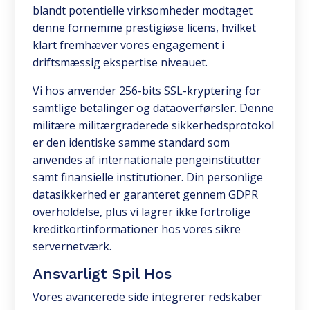
blandt potentielle virksomheder modtaget
denne fornemme prestigiøse licens, hvilket
klart fremhæver vores engagement i
driftsmæssig ekspertise niveauet.
Vi hos anvender 256-bits SSL-kryptering for
samtlige betalinger og dataoverførsler. Denne
militære militærgraderede sikkerhedsprotokol
er den identiske samme standard som
anvendes af internationale pengeinstitutter
samt finansielle institutioner. Din personlige
datasikkerhed er garanteret gennem GDPR
overholdelse, plus vi lagrer ikke fortrolige
kreditkortinformationer hos vores sikre
servernetværk.
Ansvarligt Spil Hos
Vores avancerede side integrerer redskaber