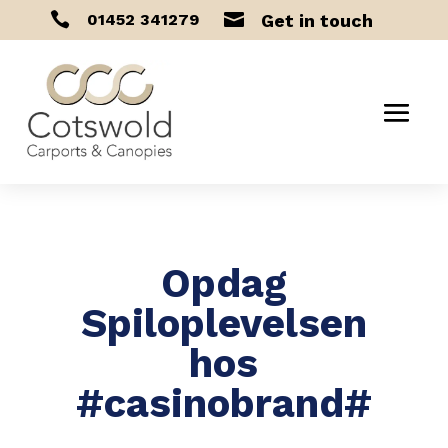


01452 341279
Get in touch
Opdag
Spiloplevelsen
hos
#casinobrand#