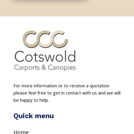
For more information or to receive a quotation
please feel free to get in contact with us and we will
be happy to help.
Quick menu
Home