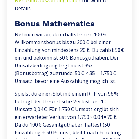
Nv casino auszahlung dauer
für weitere
Details.
Bonus Mathematics
Nehmen wir an, du erhältst einen 100 %
Willkommensbonus bis zu 200 € bei einer
Einzahlung von mindestens 20 €. Du zahlst 50 €
ein und bekommst 50 € Bonusguthaben. Der
Umsatzbedingung liegt meist 35x
(Bonusbetrag) zugrunde: 50 € × 35 = 1.750 €
Umsatz, bevor eine Auszahlung möglich ist.
Spielst du einen Slot mit einem RTP von 96 %,
beträgt der theoretische Verlust pro 1 €
Umsatz 0,04 €. Für 1.750 € Umsatz ergibt sich
ein erwarteter Verlust von 1.750 × 0,04 = 70 €.
Da du 100 € Gesamtguthaben hattest (50
Einzahlung + 50 Bonus), bleibt nach Erfüllung