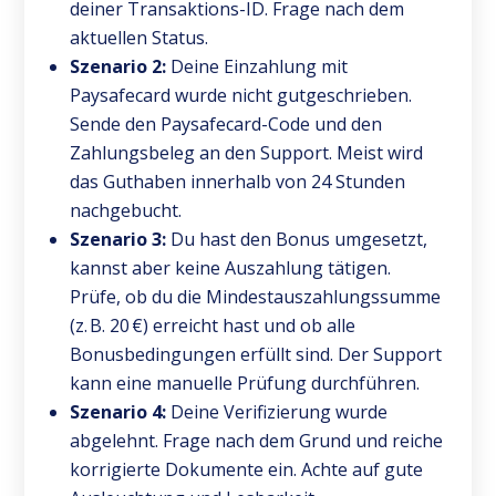
deiner Transaktions-ID. Frage nach dem
aktuellen Status.
Szenario 2:
Deine Einzahlung mit
Paysafecard wurde nicht gutgeschrieben.
Sende den Paysafecard-Code und den
Zahlungsbeleg an den Support. Meist wird
das Guthaben innerhalb von 24 Stunden
nachgebucht.
Szenario 3:
Du hast den Bonus umgesetzt,
kannst aber keine Auszahlung tätigen.
Prüfe, ob du die Mindestauszahlungssumme
(z. B. 20 €) erreicht hast und ob alle
Bonusbedingungen erfüllt sind. Der Support
kann eine manuelle Prüfung durchführen.
Szenario 4:
Deine Verifizierung wurde
abgelehnt. Frage nach dem Grund und reiche
korrigierte Dokumente ein. Achte auf gute