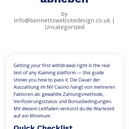
by
info@bennettswebsitedesign.co.uk
|
Uncategorized
Getting your first withdrawal right is the real
test of any iGaming platform — this guide
shows you how to pass it. Die Dauer der
Auszahlung im NV Casino hängt von mehreren
Faktoren ab: gewählte Zahlungsmethode,
Verifizierungsstatus und Bonusbedingungen.
Mit diesem Leitfaden verkürzt du die Wartezeit
auf ein Minimum.
Quick Checklist