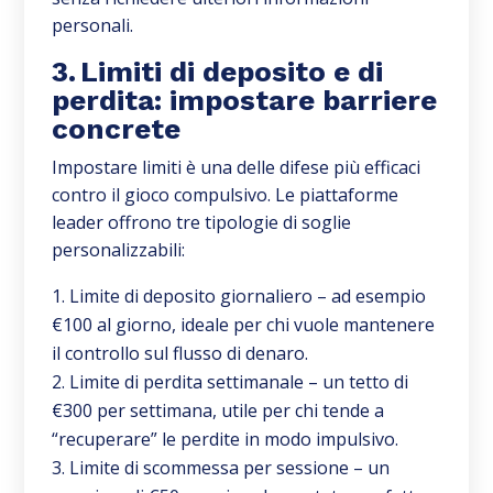
personali.
3. Limiti di deposito e di
perdita: impostare barriere
concrete
Impostare limiti è una delle difese più efficaci
contro il gioco compulsivo. Le piattaforme
leader offrono tre tipologie di soglie
personalizzabili:
Limite di deposito giornaliero – ad esempio
€100 al giorno, ideale per chi vuole mantenere
il controllo sul flusso di denaro.
Limite di perdita settimanale – un tetto di
€300 per settimana, utile per chi tende a
“recuperare” le perdite in modo impulsivo.
Limite di scommessa per sessione – un