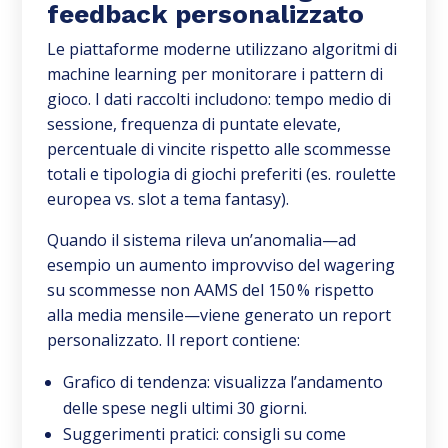
feedback personalizzato
Le piattaforme moderne utilizzano algoritmi di
machine learning per monitorare i pattern di
gioco. I dati raccolti includono: tempo medio di
sessione, frequenza di puntate elevate,
percentuale di vincite rispetto alle scommesse
totali e tipologia di giochi preferiti (es. roulette
europea vs. slot a tema fantasy).
Quando il sistema rileva un’anomalia—ad
esempio un aumento improvviso del wagering
su scommesse non AAMS del 150 % rispetto
alla media mensile—viene generato un report
personalizzato. Il report contiene:
Grafico di tendenza: visualizza l’andamento
delle spese negli ultimi 30 giorni.
Suggerimenti pratici: consigli su come