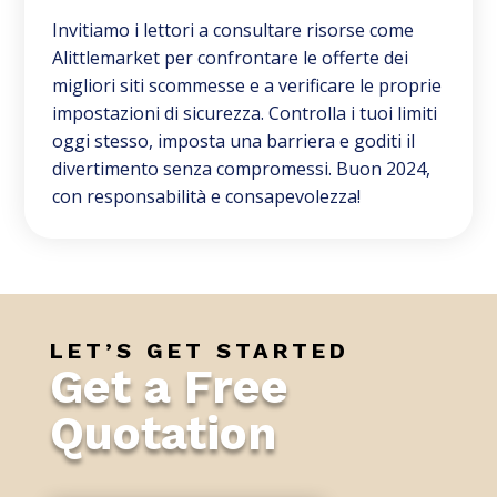
Invitiamo i lettori a consultare risorse come
Alittlemarket per confrontare le offerte dei
migliori siti scommesse e a verificare le proprie
impostazioni di sicurezza. Controlla i tuoi limiti
oggi stesso, imposta una barriera e goditi il
divertimento senza compromessi. Buon 2024,
con responsabilità e consapevolezza!
LET’S GET STARTED
Get a Free
Quotation