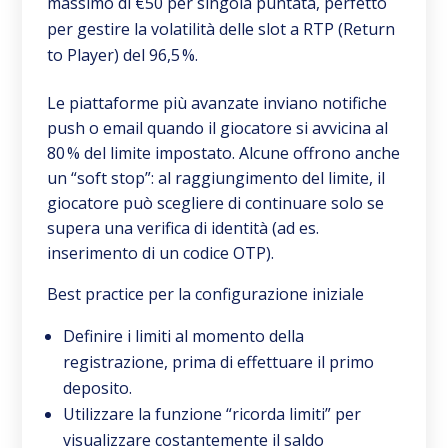
massimo di €50 per singola puntata, perfetto
per gestire la volatilità delle slot a RTP (Return
to Player) del 96,5 %.
Le piattaforme più avanzate inviano notifiche
push o email quando il giocatore si avvicina al
80 % del limite impostato. Alcune offrono anche
un “soft stop”: al raggiungimento del limite, il
giocatore può scegliere di continuare solo se
supera una verifica di identità (ad es.
inserimento di un codice OTP).
Best practice per la configurazione iniziale
Definire i limiti al momento della
registrazione, prima di effettuare il primo
deposito.
Utilizzare la funzione “ricorda limiti” per
visualizzare costantemente il saldo