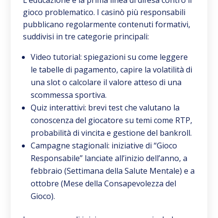
L’educazione è la prima linea di difesa contro il
gioco problematico. I casinò più responsabili
pubblicano regolarmente contenuti formativi,
suddivisi in tre categorie principali:
Video tutorial: spiegazioni su come leggere
le tabelle di pagamento, capire la volatilità di
una slot o calcolare il valore atteso di una
scommessa sportiva.
Quiz interattivi: brevi test che valutano la
conoscenza del giocatore su temi come RTP,
probabilità di vincita e gestione del bankroll.
Campagne stagionali: iniziative di “Gioco
Responsabile” lanciate all’inizio dell’anno, a
febbraio (Settimana della Salute Mentale) e a
ottobre (Mese della Consapevolezza del
Gioco).