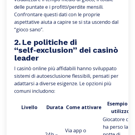
delle puntate e i profitti/perdite mensili.
Confrontare questi dati con le proprie
aspettative aiuta a capire se si sta uscendo dal
“gioco sano”.
2. Le politiche di
“self‑exclusion” dei casinò
leader
I casinò online più affidabili hanno sviluppato
sistemi di autoesclusione flessibili, pensati per
adattarsi a diverse esigenze. Le opzioni più
comuni includono:
Esempio di
Livello
Durata
Come attivare
utilizzo
Giocatore che
ha perso la
Via app o
24 h –
notte di