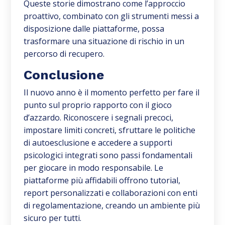
Queste storie dimostrano come l’approccio
proattivo, combinato con gli strumenti messi a
disposizione dalle piattaforme, possa
trasformare una situazione di rischio in un
percorso di recupero.
Conclusione
Il nuovo anno è il momento perfetto per fare il
punto sul proprio rapporto con il gioco
d’azzardo. Riconoscere i segnali precoci,
impostare limiti concreti, sfruttare le politiche
di autoesclusione e accedere a supporti
psicologici integrati sono passi fondamentali
per giocare in modo responsabile. Le
piattaforme più affidabili offrono tutorial,
report personalizzati e collaborazioni con enti
di regolamentazione, creando un ambiente più
sicuro per tutti.