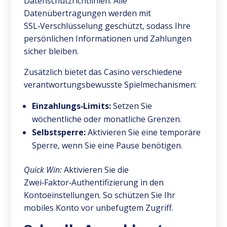
Datenschutzrichtlinien. Alle
Datenübertragungen werden mit
SSL‑Verschlüsselung geschützt, sodass Ihre
persönlichen Informationen und Zahlungen
sicher bleiben.
Zusätzlich bietet das Casino verschiedene
verantwortungsbewusste Spielmechanismen:
Einzahlungs‑Limits:
Setzen Sie
wöchentliche oder monatliche Grenzen.
Selbstsperre:
Aktivieren Sie eine temporäre
Sperre, wenn Sie eine Pause benötigen.
Quick Win:
Aktivieren Sie die
Zwei‑Faktor‑Authentifizierung in den
Kontoeinstellungen. So schützen Sie Ihr
mobiles Konto vor unbefugtem Zugriff.