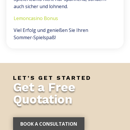
auch sicher und lohnend.
​Lemoncasino Bonus
Viel Erfolg und genießen Sie Ihren
Sommer‑Spielspaß!
LET’S GET STARTED
Get a Free
Quotation
BOOK A CONSULTATION