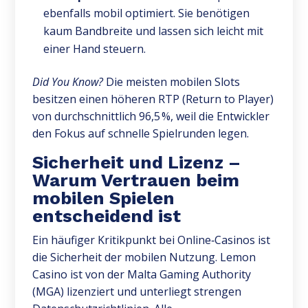
ebenfalls mobil optimiert. Sie benötigen
kaum Bandbreite und lassen sich leicht mit
einer Hand steuern.
Did You Know?
Die meisten mobilen Slots
besitzen einen höheren RTP (Return to Player)
von durchschnittlich 96,5 %, weil die Entwickler
den Fokus auf schnelle Spielrunden legen.
Sicherheit und Lizenz –
Warum Vertrauen beim
mobilen Spielen
entscheidend ist
Ein häufiger Kritikpunkt bei Online‑Casinos ist
die Sicherheit der mobilen Nutzung. Lemon
Casino ist von der Malta Gaming Authority
(MGA) lizenziert und unterliegt strengen