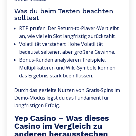
Was du beim Testen beachten
solltest
RTP prüfen: Der Return‑to‑Player-Wert gibt
an, wie viel ein Slot langfristig zurückzahlt.
Volatilität verstehen: Hohe Volatilität
bedeutet seltener, aber größere Gewinne.
Bonus‑Runden analysieren: Freispiele,
Multiplikatoren und Wild‑Symbole können
das Ergebnis stark beeinflussen.
Durch das gezielte Nutzen von Gratis‑Spins im
Demo‑Modus legst du das Fundament für
langfristigen Erfolg.
Yep Casino – Was dieses
Casino im Vergleich zu
anderen herausstechen