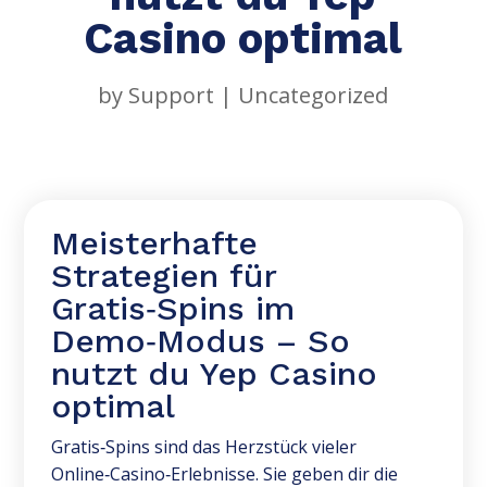
Casino optimal
by
Support
|
Uncategorized
Meisterhafte
Strategien für
Gratis‑Spins im
Demo‑Modus – So
nutzt du Yep Casino
optimal
Gratis‑Spins sind das Herzstück vieler
Online‑Casino‑Erlebnisse. Sie geben dir die