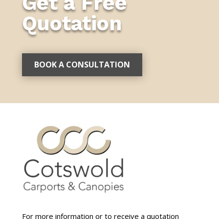
Get a Free
Quotation
BOOK A CONSULTATION
For more information or to receive a quotation