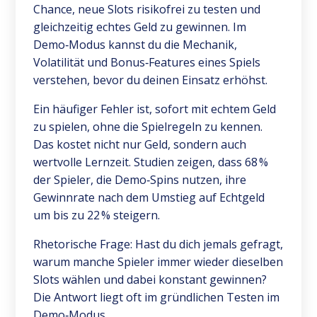
Chance, neue Slots risikofrei zu testen und
gleichzeitig echtes Geld zu gewinnen. Im
Demo‑Modus kannst du die Mechanik,
Volatilität und Bonus‑Features eines Spiels
verstehen, bevor du deinen Einsatz erhöhst.
Ein häufiger Fehler ist, sofort mit echtem Geld
zu spielen, ohne die Spielregeln zu kennen.
Das kostet nicht nur Geld, sondern auch
wertvolle Lernzeit. Studien zeigen, dass 68 %
der Spieler, die Demo‑Spins nutzen, ihre
Gewinnrate nach dem Umstieg auf Echtgeld
um bis zu 22 % steigern.
Rhetorische Frage: Hast du dich jemals gefragt,
warum manche Spieler immer wieder dieselben
Slots wählen und dabei konstant gewinnen?
Die Antwort liegt oft im gründlichen Testen im
Demo‑Modus.