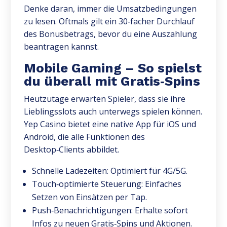
Denke daran, immer die Umsatzbedingungen
zu lesen. Oftmals gilt ein 30‑facher Durchlauf
des Bonusbetrags, bevor du eine Auszahlung
beantragen kannst.
Mobile Gaming – So spielst
du überall mit Gratis‑Spins
Heutzutage erwarten Spieler, dass sie ihre
Lieblingsslots auch unterwegs spielen können.
Yep Casino bietet eine native App für iOS und
Android, die alle Funktionen des
Desktop‑Clients abbildet.
Schnelle Ladezeiten: Optimiert für 4G/5G.
Touch‑optimierte Steuerung: Einfaches
Setzen von Einsätzen per Tap.
Push‑Benachrichtigungen: Erhalte sofort
Infos zu neuen Gratis‑Spins und Aktionen.