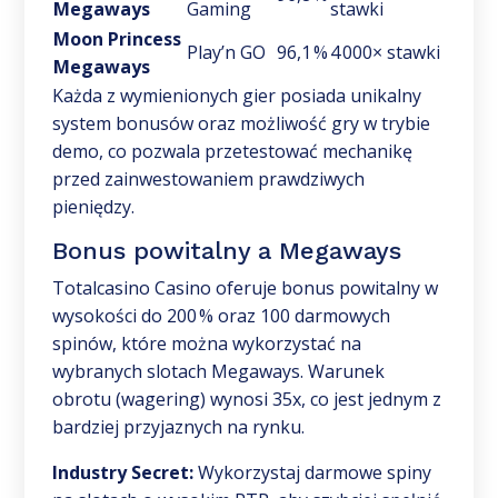
Megaways
Gaming
stawki
Moon Princess
Play’n GO
96,1 %
4 000× stawki
Megaways
Każda z wymienionych gier posiada unikalny
system bonusów oraz możliwość gry w trybie
demo, co pozwala przetestować mechanikę
przed zainwestowaniem prawdziwych
pieniędzy.
Bonus powitalny a Megaways
Totalcasino Casino oferuje bonus powitalny w
wysokości do 200 % oraz 100 darmowych
spinów, które można wykorzystać na
wybranych slotach Megaways. Warunek
obrotu (wagering) wynosi 35x, co jest jednym z
bardziej przyjaznych na rynku.
Industry Secret:
Wykorzystaj darmowe spiny