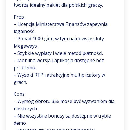
tworzą idealny pakiet dla polskich graczy.
Pros:
– Licencja Ministerstwa Finansów zapewnia
legalność.
– Ponad 1000 gier, w tym najnowsze sloty
Megaways.
– Szybkie wypłaty i wiele metod płatności.
– Mobilna wersja i aplikacja dostępne bez
problemu.
– Wysoki RTP i atrakcyjne multiplicatory w
grach.
Cons:
– Wymóg obrotu 35x może być wyzwaniem dla
niektórych.
– Nie wszystkie bonusy są dostępne w trybie
demo.