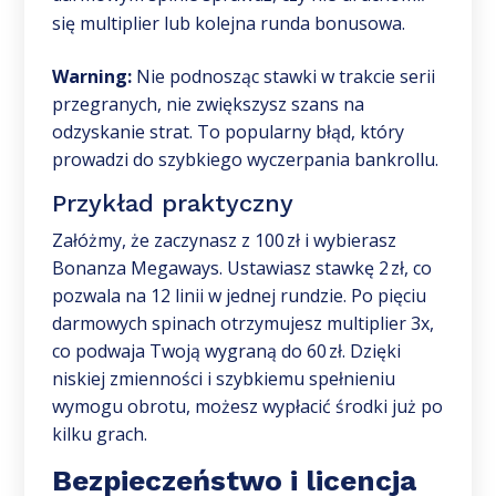
się multiplier lub kolejna runda bonusowa.
Warning:
Nie podnosząc stawki w trakcie serii
przegranych, nie zwiększysz szans na
odzyskanie strat. To popularny błąd, który
prowadzi do szybkiego wyczerpania bankrollu.
Przykład praktyczny
Załóżmy, że zaczynasz z 100 zł i wybierasz
Bonanza Megaways. Ustawiasz stawkę 2 zł, co
pozwala na 12 linii w jednej rundzie. Po pięciu
darmowych spinach otrzymujesz multiplier 3x,
co podwaja Twoją wygraną do 60 zł. Dzięki
niskiej zmienności i szybkiemu spełnieniu
wymogu obrotu, możesz wypłacić środki już po
kilku grach.
Bezpieczeństwo i licencja