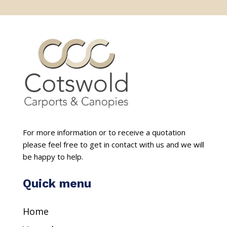
For more information or to receive a quotation
please feel free to get in contact with us and we will
be happy to help.
Quick menu
Home