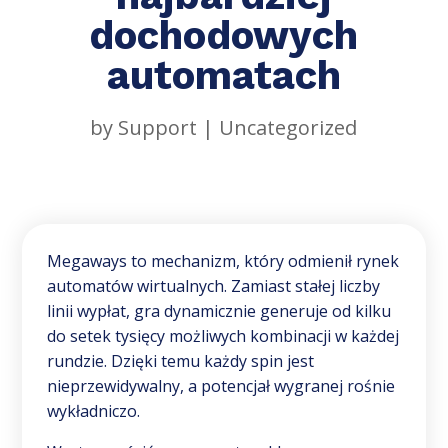
dochodowych
automatach
by
Support
|
Uncategorized
Megaways to mechanizm, który odmienił rynek
automatów wirtualnych. Zamiast stałej liczby
linii wypłat, gra dynamicznie generuje od kilku
do setek tysięcy możliwych kombinacji w każdej
rundzie. Dzięki temu każdy spin jest
nieprzewidywalny, a potencjał wygranej rośnie
wykładniczo.