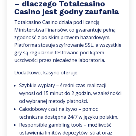
– dlaczego Totalcasino
Casino jest godny zaufania
Totalcasino Casino działa pod licencją
Ministerstwa Finansów, co gwarantuje pełną
zgodność z polskim prawem hazardowym.
Platforma stosuje szyfrowanie SSL, a wszystkie
gry są regularnie testowane pod kątem
uczciwości przez niezależne laboratoria.
Dodatkowo, kasyno oferuje:
Szybkie wypłaty – średni czas realizacji
wynosi od 15 minut do 2 godzin, w zależności
od wybranej metody płatności.
Całodobowy czat na żywo – pomoc
techniczna dostępna 24/7 w języku polskim.
Responsible gambling tools – możliwość
ustawienia limitów depozytów, strat oraz