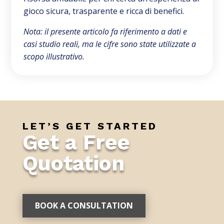
gioco sicura, trasparente e ricca di benefici.
Nota: il presente articolo fa riferimento a dati e
casi studio reali, ma le cifre sono state utilizzate a
scopo illustrativo.
LET’S GET STARTED
Get a Free
Quotation
BOOK A CONSULTATION