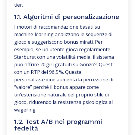
tier.
1.1. Algoritmi di personalizzazione
I motori di raccomandazione basati su
machine‑learning analizzano le sequenze di
gioco e suggeriscono bonus mirati. Per
esempio, se un utente gioca regolarmente
Starburst con una volatilità media, il sistema
può offrire 20 giri gratuiti su Gonzo’s Quest
con un RTP del 96,5 %. Questa
personalizzazione aumenta la percezione di
“valore” perché il bonus appare come
un’estensione naturale del proprio stile di
gioco, riducendo la resistenza psicologica al
wagering.
1.2. Test A/B nei programmi
fedeltà