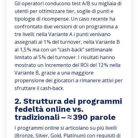
Gli operatori conducono test A/B su migliaia di
utenti per ottimizzare tier, soglie di punti e
tipologie di ricompense. Un caso recente ha
confrontato due versioni di un programma a
tre livelli: nella Variante A i punti venivano
assegnati al 1 % del turnover, nella Variante B
al 1,5 % ma con un “cash‑back” settimanale
limitato al 5 % del turnover. I risultati hanno
mostrato un incremento del ROI del 12 % nella
Variante B, grazie a una maggiore
propensione dei giocatori a rimanere attivi per
sfruttare il cash‑back.
2. Struttura dei programmi
fedeltà online vs.
tradizionali – ≈ 390 parole
I programmi online si articolano su più livelli
(Bronze, Silver, Gold, Platinum) con requisiti di