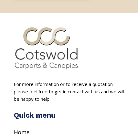
For more information or to receive a quotation
please feel free to get in contact with us and we will
be happy to help.
Quick menu
Home