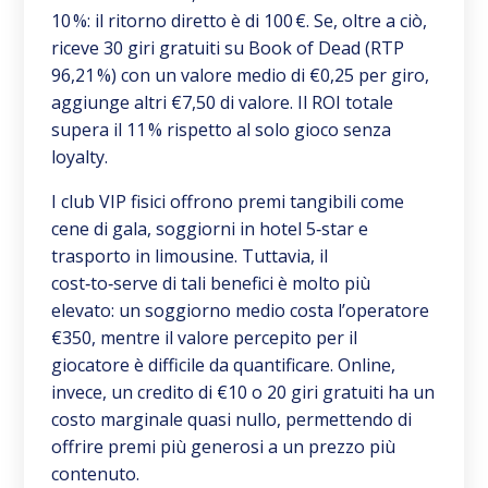
10 %: il ritorno diretto è di 100 €. Se, oltre a ciò,
riceve 30 giri gratuiti su Book of Dead (RTP
96,21 %) con un valore medio di €0,25 per giro,
aggiunge altri €7,50 di valore. Il ROI totale
supera il 11 % rispetto al solo gioco senza
loyalty.
I club VIP fisici offrono premi tangibili come
cene di gala, soggiorni in hotel 5‑star e
trasporto in limousine. Tuttavia, il
cost‑to‑serve di tali benefici è molto più
elevato: un soggiorno medio costa l’operatore
€350, mentre il valore percepito per il
giocatore è difficile da quantificare. Online,
invece, un credito di €10 o 20 giri gratuiti ha un
costo marginale quasi nullo, permettendo di
offrire premi più generosi a un prezzo più
contenuto.