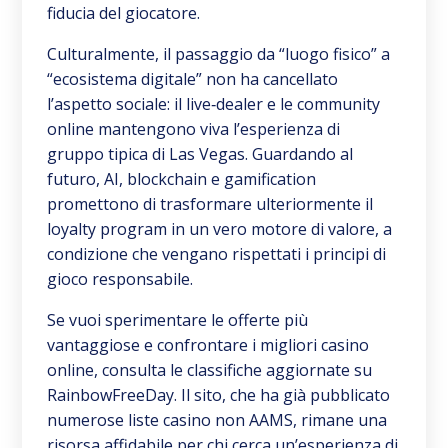
fiducia del giocatore.
Culturalmente, il passaggio da “luogo fisico” a
“ecosistema digitale” non ha cancellato
l’aspetto sociale: il live‑dealer e le community
online mantengono viva l’esperienza di
gruppo tipica di Las Vegas. Guardando al
futuro, AI, blockchain e gamification
promettono di trasformare ulteriormente il
loyalty program in un vero motore di valore, a
condizione che vengano rispettati i principi di
gioco responsabile.
Se vuoi sperimentare le offerte più
vantaggiose e confrontare i migliori casino
online, consulta le classifiche aggiornate su
RainbowFreeDay. Il sito, che ha già pubblicato
numerose liste casino non AAMS, rimane una
risorsa affidabile per chi cerca un’esperienza di