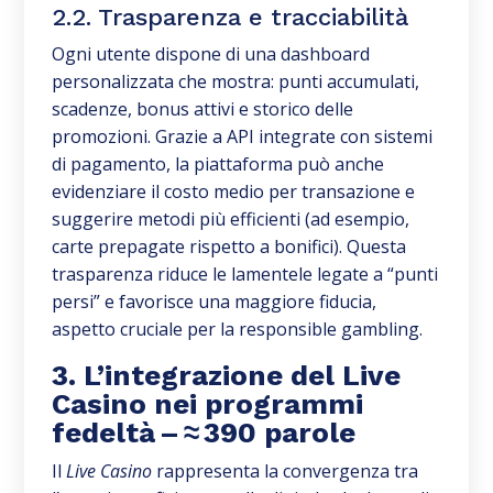
2.2. Trasparenza e tracciabilità
Ogni utente dispone di una dashboard
personalizzata che mostra: punti accumulati,
scadenze, bonus attivi e storico delle
promozioni. Grazie a API integrate con sistemi
di pagamento, la piattaforma può anche
evidenziare il costo medio per transazione e
suggerire metodi più efficienti (ad esempio,
carte prepagate rispetto a bonifici). Questa
trasparenza riduce le lamentele legate a “punti
persi” e favorisce una maggiore fiducia,
aspetto cruciale per la responsible gambling.
3. L’integrazione del Live
Casino nei programmi
fedeltà – ≈ 390 parole
Il
Live Casino
rappresenta la convergenza tra