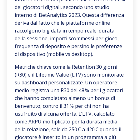
dei giocatori digitali, secondo uno studio
interno di BetAnalytics 2023. Questa differenza
deriva dal fatto che le piattaforme online
raccolgono big data in tempo reale: durata
della sessione, importi scommessi per gioco,
frequenza di deposito e persino le preferenze
di dispositivo (mobile vs desktop).
Metriche chiave come la Retention 30 giorni
(R30) e il Lifetime Value (LTV) sono monitorate
su dashboard personalizzate. Un operatore
medio registra una R30 del 48 % per i giocatori
che hanno completato almeno un bonus di
benvenuto, contro il 31 % per chi non ha
usufruito di alcuna offerta. L’LTV, calcolato
come ARPU moltiplicato per la durata media
della relazione, sale da 250 € a 420 € quando il
giocatore è inserito in un programma a più