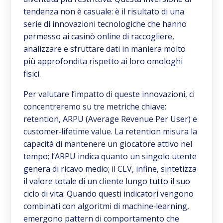
tendenza non è casuale: è il risultato di una
serie di innovazioni tecnologiche che hanno
permesso ai casinò online di raccogliere,
analizzare e sfruttare dati in maniera molto
più approfondita rispetto ai loro omologhi
fisici.
Per valutare l’impatto di queste innovazioni, ci
concentreremo su tre metriche chiave:
retention, ARPU (Average Revenue Per User) e
customer‑lifetime value. La retention misura la
capacità di mantenere un giocatore attivo nel
tempo; l’ARPU indica quanto un singolo utente
genera di ricavo medio; il CLV, infine, sintetizza
il valore totale di un cliente lungo tutto il suo
ciclo di vita. Quando questi indicatori vengono
combinati con algoritmi di machine‑learning,
emergono pattern di comportamento che