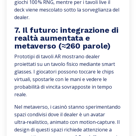
giochi 100 % RNG, mentre per i tavoli live il
deck viene mescolato sotto la sorveglianza del
dealer.
7. Il futuro: integrazione di
realtà aumentata e
metaverso (≈260 parole)
Prototipi di tavoli AR mostrano dealer
proiettati su un tavolo fisico mediante smart
glasses. I giocatori possono toccare le chips
virtuali, spostarle con le mani e vedere le
probabilità di vincita sovrapposte in tempo
reale.
Nel metaverso, i casinò stanno sperimentando
spazi condivisi dove il dealer è un avatar
ultra‑realistico, animato con motion‑capture. Il
design di questi spazi richiede attenzione a