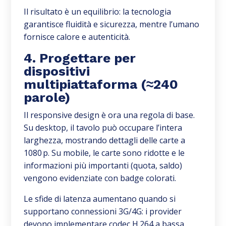
Il risultato è un equilibrio: la tecnologia
garantisce fluidità e sicurezza, mentre l’umano
fornisce calore e autenticità.
4. Progettare per
dispositivi
multipiattaforma (≈240
parole)
Il responsive design è ora una regola di base.
Su desktop, il tavolo può occupare l’intera
larghezza, mostrando dettagli delle carte a
1080 p. Su mobile, le carte sono ridotte e le
informazioni più importanti (quota, saldo)
vengono evidenziate con badge colorati.
Le sfide di latenza aumentano quando si
supportano connessioni 3G/4G: i provider
devono implementare codec H.264 a bassa