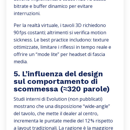
bitrate e buffer dinamico per evitare
interruzioni.
Per la realtà virtuale, i tavoli 3D richiedono
90 fps costanti; altrimenti si verifica motion
sickness. Le best practice includono: texture
ottimizzate, limitare i riflessi in tempo reale e
offrire un “mode lite” per headset di fascia
media.
5. L’influenza del design
sul comportamento di
scommessa (≈320 parole)
Studi interni di Evolution (non pubblicati)
mostrano che una disposizione “wide‑angle”
del tavolo, che mette il dealer al centro,
incrementa le puntate medie del 12 % rispetto
a layout tradizionali. La ragione è la maggiore