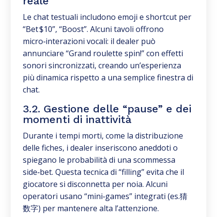
reale
Le chat testuali includono emoji e shortcut per
“Bet $10”, “Boost”. Alcuni tavoli offrono
micro‑interazioni vocali: il dealer può
annunciare “Grand roulette spin!” con effetti
sonori sincronizzati, creando un’esperienza
più dinamica rispetto a una semplice finestra di
chat.
3.2. Gestione delle “pause” e dei
momenti di inattività
Durante i tempi morti, come la distribuzione
delle fiches, i dealer inseriscono aneddoti o
spiegano le probabilità di una scommessa
side‑bet. Questa tecnica di “filling” evita che il
giocatore si disconnetta per noia. Alcuni
operatori usano “mini‑games” integrati (es.猜
数字) per mantenere alta l’attenzione.