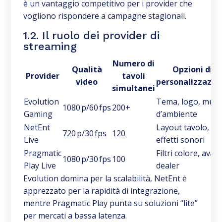
è un vantaggio competitivo per i provider che
vogliono rispondere a campagne stagionali.
1.2. Il ruolo dei provider di
streaming
Numero di
Qualità
Opzioni di
Provider
tavoli
video
personalizzazio
simultanei
Evolution
Tema, logo, musi
1080 p/60 fps
200+
Gaming
d’ambiente
NetEnt
Layout tavolo,
720 p/30 fps
120
Live
effetti sonori
Pragmatic
Filtri colore, avat
1080 p/30 fps
100
Play Live
dealer
Evolution domina per la scalabilità, NetEnt è
apprezzato per la rapidità di integrazione,
mentre Pragmatic Play punta su soluzioni “lite”
per mercati a bassa latenza.