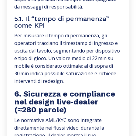
da messaggi di responsabilità.
5.1. Il “tempo di permanenza”
come KPI
Per misurare il tempo di permanenza, gli
operatori tracciano il timestamp di ingresso e
uscita dal tavolo, segmentando per dispositivo
e tipo di gioco. Un valore medio di 22 min su
mobile è considerato ottimale; al di sopra di
30 min indica possibile saturazione e richiede
interventi di redesign.
6. Sicurezza e compliance
nel design live‑dealer
(≈280 parole)
Le normative AML/KYC sono integrate
direttamente nei flussi video: durante la
registrazione, il dealer mostra il suo