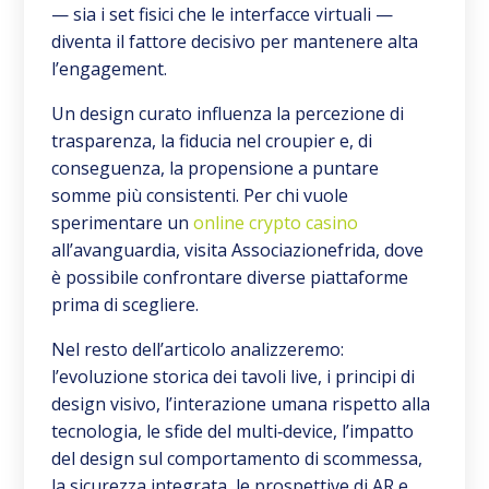
— sia i set fisici che le interfacce virtuali —
diventa il fattore decisivo per mantenere alta
l’engagement.
Un design curato influenza la percezione di
trasparenza, la fiducia nel croupier e, di
conseguenza, la propensione a puntare
somme più consistenti. Per chi vuole
sperimentare un
online crypto casino
all’avanguardia, visita Associazionefrida, dove
è possibile confrontare diverse piattaforme
prima di scegliere.
Nel resto dell’articolo analizzeremo:
l’evoluzione storica dei tavoli live, i principi di
design visivo, l’interazione umana rispetto alla
tecnologia, le sfide del multi‑device, l’impatto
del design sul comportamento di scommessa,
la sicurezza integrata, le prospettive di AR e