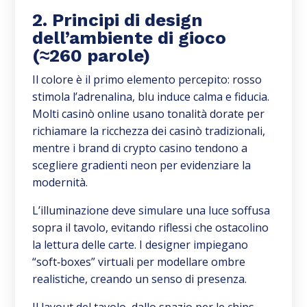
2. Principi di design
dell’ambiente di gioco
(≈260 parole)
Il colore è il primo elemento percepito: rosso
stimola l’adrenalina, blu induce calma e fiducia.
Molti casinò online usano tonalità dorate per
richiamare la ricchezza dei casinò tradizionali,
mentre i brand di crypto casino tendono a
scegliere gradienti neon per evidenziare la
modernità.
L’illuminazione deve simulare una luce soffusa
sopra il tavolo, evitando riflessi che ostacolino
la lettura delle carte. I designer impiegano
“soft‑boxes” virtuali per modellare ombre
realistiche, creando un senso di presenza.