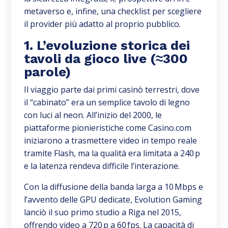
metaverso e, infine, una checklist per scegliere
il provider più adatto al proprio pubblico.
1. L’evoluzione storica dei
tavoli da gioco live (≈300
parole)
Il viaggio parte dai primi casinò terrestri, dove
il “cabinato” era un semplice tavolo di legno
con luci al neon. All’inizio del 2000, le
piattaforme pionieristiche come Casino.com
iniziarono a trasmettere video in tempo reale
tramite Flash, ma la qualità era limitata a 240 p
e la latenza rendeva difficile l’interazione.
Con la diffusione della banda larga a 10 Mbps e
l’avvento delle GPU dedicate, Evolution Gaming
lanciò il suo primo studio a Riga nel 2015,
offrendo video a 720 p a 60 fps. La capacità di