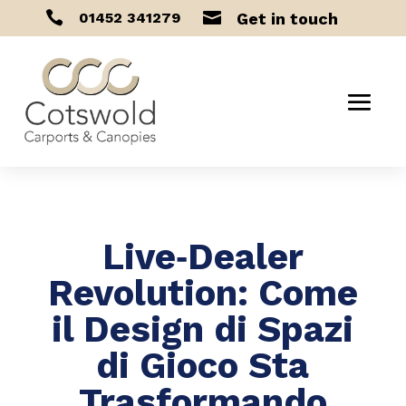


01452 341279
Get in touch
Live‑Dealer
Revolution: Come
il Design di Spazi
di Gioco Sta
Trasformando