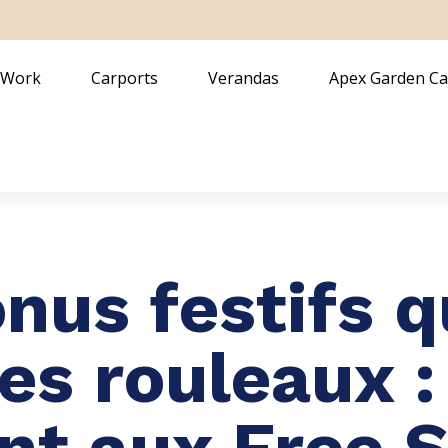
 Work
Carports
Verandas
Apex Garden C
nus festifs q
les rouleaux :
nt aux Free S