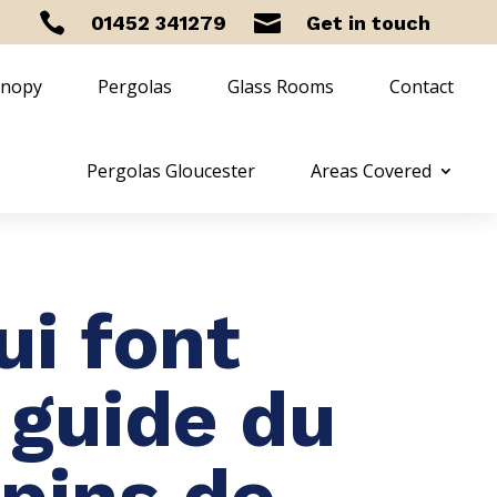


01452 341279
Get in touch
anopy
Pergolas
Glass Rooms
Contact
Pergolas Gloucester
Areas Covered
ui font
 guide du
pins de