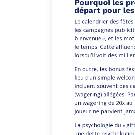
Pourquoi les pr
départ pour les
Le calendrier des fêtes
les campagnes publicit
bienvenue », et les mot
le temps. Cette affluen
lorsqu’il voit des mill
En outre, les bonus fes
lieu d’un simple welco
incluent souvent des c
(wagering) allégées. P
un wagering de 20x au li
joueur ne parvient jama
La psychologie du « gif
une dette psychologique