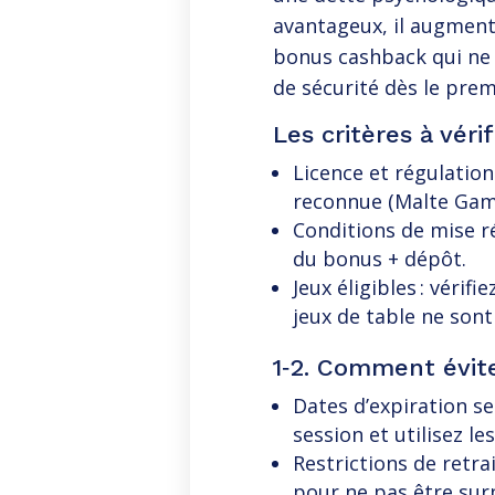
avantageux, il augmente
bonus cashback qui ne 
de sécurité dès le prem
Les critères à véri
Licence et régulation
reconnue (Malte Gami
Conditions de mise ré
du bonus + dépôt.
Jeux éligibles : vérif
jeux de table ne sont
1‑2. Comment évit
Dates d’expiration se
session et utilisez le
Restrictions de retrai
pour ne pas être surp