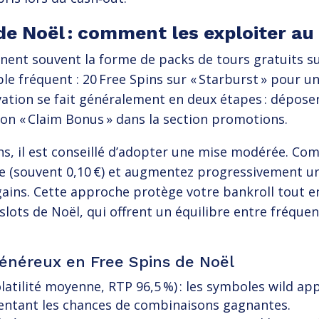
 de Noël : comment les exploiter 
nnent souvent la forme de packs de tours gratuits s
 fréquent : 20 Free Spins sur « Starburst » pour un
ivation se fait généralement en deux étapes : dépo
ton « Claim Bonus » dans la section promotions.
ns, il est conseillé d’adopter une mise modérée. Co
(souvent 0,10 €) et augmentez progressivement u
ains. Cette approche protège votre bankroll tout en
slots de Noël, qui offrent un équilibre entre fréquenc
généreux en Free Spins de Noël
atilité moyenne, RTP 96,5 %) : les symboles wild ap
tant les chances de combinaisons gagnantes.