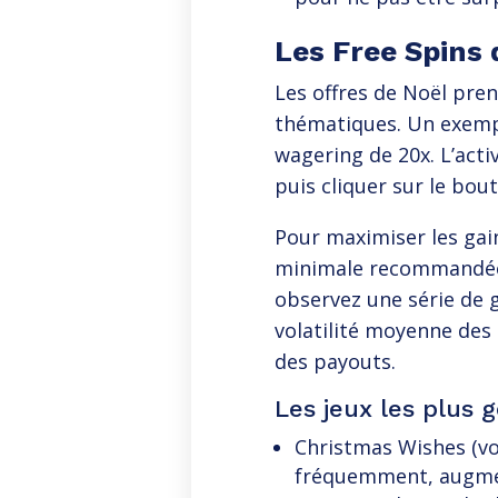
Les Free Spins
Les offres de Noël pre
thématiques. Un exemple
wagering de 20x. L’act
puis cliquer sur le bou
Pour maximiser les gai
minimale recommandée 
observez une série de g
volatilité moyenne des 
des payouts.
Les jeux les plus 
Christmas Wishes (vol
fréquemment, augmen