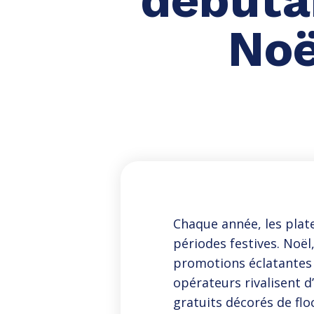
Noë
Chaque année, les plat
périodes festives. Noë
promotions éclatantes 
opérateurs rivalisent d
gratuits décorés de fl