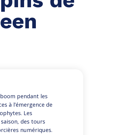
ween
e boom pendant les
ces à l’émergence de
éophytes. Les
 saison, des tours
orcières numériques.