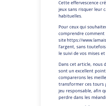
Cette effervescence cr
jeux sans risquer leur 
habituelles.
Pour ceux qui souhaite
comprendre comment ces
site https://www.lamai
l’argent, sans toutefoi
le suivi de vos mises et
Dans cet article, nous 
sont un excellent point
comparerons les meille
transformer ces tours gr
jeu responsable, afin q
perdre dans les méandr