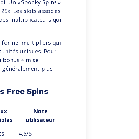
oi. Un « Spooky Spins »
25x. Les slots associés
des multiplicateurs qui
 forme, multipliers qui
tunités uniques. Pour
du bonus ÷ mise
ut généralement plus
s Free Spins
eux
Note
ibles
utilisateur
ts
4,5/5