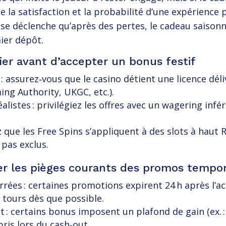
 la satisfaction et la probabilité d’une expérience 
se déclenche qu’après des pertes, le cadeau saisonn
ier dépôt.
fier avant d’accepter un bonus festif
 : assurez‑vous que le casino détient une licence dél
ng Authority, UKGC, etc.).
alistes : privilégiez les offres avec un wagering infé
iez que les Free Spins s’appliquent à des slots à haut 
 pas exclus.
er les pièges courants des promos tempor
rrées : certaines promotions expirent 24 h après l’act
s tours dès que possible.
t : certains bonus imposent un plafond de gain (ex. :
ris lors du cash‑out.