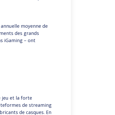
e annuelle moyenne de
sements des grands
ns iGaming – ont
 jeu et la forte
ateformes de streaming
abricants de casques. En