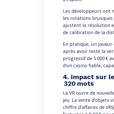
Les développeurs ont m
les rotations brusques
ajustent la résolution 
de calibration de la dis
En pratique, un joueur
après avoir testé la ve
progressif de 5 000 € a
d’un casino fiable, capa
4. Impact sur 
320 mots
La VR ouvre de nouvelle
jeu. La vente d’objets 
chiffre d’affaires de
VRS