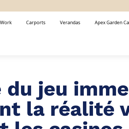
 Work
Carports
Verandas
Apex Garden C
é du jeu immer
 la réalité v
t les casinos