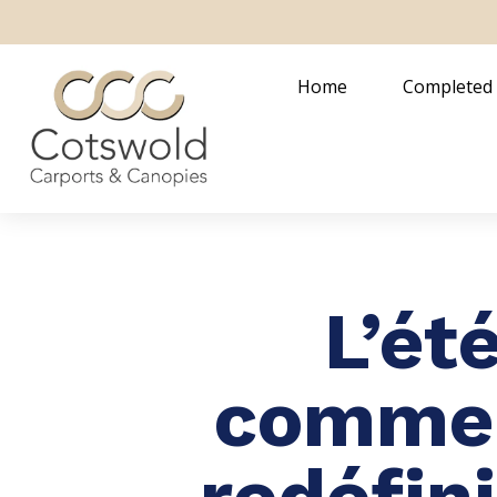
Home
Completed
L’ét
comment
redéfini