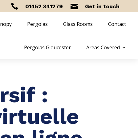


01452 341279
Get in touch
anopy
Pergolas
Glass Rooms
Contact
Pergolas Gloucester
Areas Covered
sif :
irtuelle
 en ligne