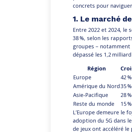
concrets pour naviguer 
1. Le marché de
Entre 2022 et 2024, le
38 %, selon les rappor
groupes – notamment le
dépassé les 1,2 milliar
Région
Croi
Europe
42 %
Amérique du Nord
35 %
Asie‑Pacifique
28 %
Reste du monde
15 %
L’Europe demeure le foye
adoption du 5G dans l
de jeux ont accéléré le