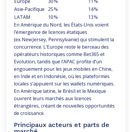
Europe
30 %
11 %
Asie‑Pacifique
25 %
14 %
LATAM
10 %
13 %
En Amérique du Nord, les États‑Unis voient
l’émergence de licences étatiques
(ex. New Jersey, Pennsylvanie) qui stimulent la
concurrence. L’Europe reste le berceau des
opérateurs historiques comme Bet365 et
Evolution, tandis que l’APAC profite d’un
engouement pour les jeux mobiles en Chine,
en Inde et en Indonésie, où les plateformes
locales s’appuient sur les wallets numériques.
En Amérique latine, le Brésil et le Mexique
ouvrent leurs marchés aux licences
étrangères, créant de nouvelles opportunités
de croissance.
Principaux acteurs et parts de
marché