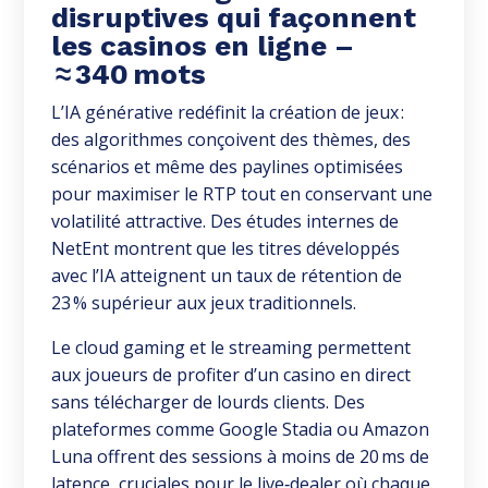
disruptives qui façonnent
les casinos en ligne –
≈ 340 mots
L’IA générative redéfinit la création de jeux :
des algorithmes conçoivent des thèmes, des
scénarios et même des paylines optimisées
pour maximiser le RTP tout en conservant une
volatilité attractive. Des études internes de
NetEnt montrent que les titres développés
avec l’IA atteignent un taux de rétention de
23 % supérieur aux jeux traditionnels.
Le cloud gaming et le streaming permettent
aux joueurs de profiter d’un casino en direct
sans télécharger de lourds clients. Des
plateformes comme Google Stadia ou Amazon
Luna offrent des sessions à moins de 20 ms de
latence, cruciales pour le live‑dealer où chaque