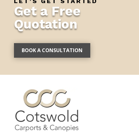
LET’S GET STARTED
Get a Free
Quotation
BOOK A CONSULTATION