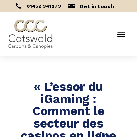


01452 341279
Get in touch
« L’essor du
iGaming :
Comment le
secteur des
casinos en ligne