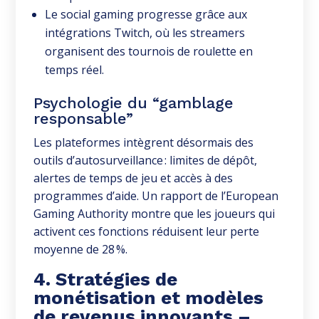
Le social gaming progresse grâce aux
intégrations Twitch, où les streamers
organisent des tournois de roulette en
temps réel.
Psychologie du “gamblage
responsable”
Les plateformes intègrent désormais des
outils d’autosurveillance : limites de dépôt,
alertes de temps de jeu et accès à des
programmes d’aide. Un rapport de l’European
Gaming Authority montre que les joueurs qui
activent ces fonctions réduisent leur perte
moyenne de 28 %.
4. Stratégies de
monétisation et modèles
de revenus innovants –