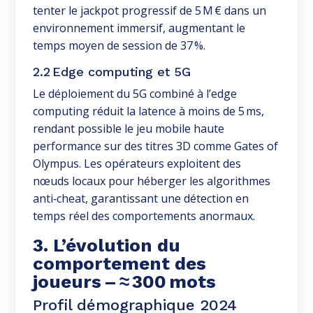
tenter le jackpot progressif de 5 M € dans un
environnement immersif, augmentant le
temps moyen de session de 37 %.
2.2 Edge computing et 5G
Le déploiement du 5G combiné à l’edge
computing réduit la latence à moins de 5 ms,
rendant possible le jeu mobile haute
performance sur des titres 3D comme Gates of
Olympus. Les opérateurs exploitent des
nœuds locaux pour héberger les algorithmes
anti‑cheat, garantissant une détection en
temps réel des comportements anormaux.
3. L’évolution du
comportement des
joueurs – ≈ 300 mots
Profil démographique 2024