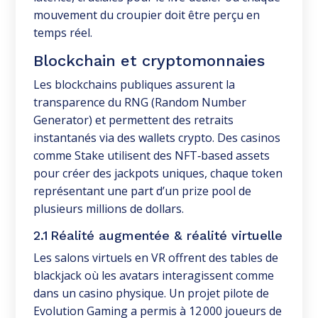
mouvement du croupier doit être perçu en
temps réel.
Blockchain et cryptomonnaies
Les blockchains publiques assurent la
transparence du RNG (Random Number
Generator) et permettent des retraits
instantanés via des wallets crypto. Des casinos
comme Stake utilisent des NFT‑based assets
pour créer des jackpots uniques, chaque token
représentant une part d’un prize pool de
plusieurs millions de dollars.
2.1 Réalité augmentée & réalité virtuelle
Les salons virtuels en VR offrent des tables de
blackjack où les avatars interagissent comme
dans un casino physique. Un projet pilote de
Evolution Gaming a permis à 12 000 joueurs de