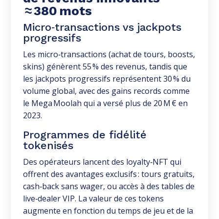
≈ 380 mots
Micro‑transactions vs jackpots
progressifs
Les micro‑transactions (achat de tours, boosts,
skins) génèrent 55 % des revenus, tandis que
les jackpots progressifs représentent 30 % du
volume global, avec des gains records comme
le Mega Moolah qui a versé plus de 20 M € en
2023.
Programmes de fidélité
tokenisés
Des opérateurs lancent des loyalty‑NFT qui
offrent des avantages exclusifs : tours gratuits,
cash‑back sans wager, ou accès à des tables de
live‑dealer VIP. La valeur de ces tokens
augmente en fonction du temps de jeu et de la