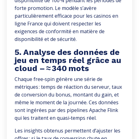
disponibilité de 100 % pendant les périodes de
forte promotion. Le modèle s’avère
particulièrement efficace pour les casinos en
ligne France qui doivent respecter les
exigences de conformité en matière de
disponibilité et de sécurité.
5. Analyse des données de
jeu en temps réel grâce au
cloud – ≈ 340 mots
Chaque free‑spin génère une série de
métriques : temps de réaction du serveur, taux
de conversion du bonus, montant du gain, et
même le moment de la journée. Ces données
sont ingérées par des pipelines Apache Flink
qui les traitent en quasi‑temps réel.
Les insights obtenus permettent d’ajuster les
offres : si le taux de conversion chute en