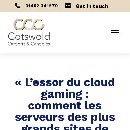


01452 341279
Get in touch
« L’essor du cloud
gaming :
comment les
serveurs des plus
grands sites de