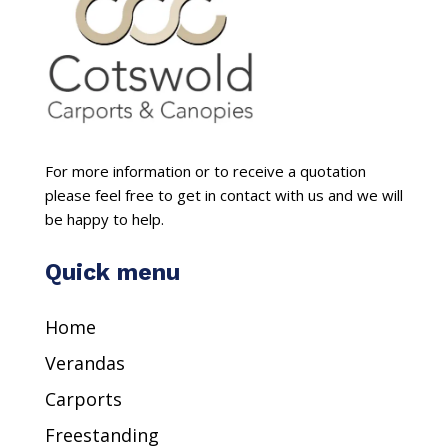
For more information or to receive a quotation
please feel free to get in contact with us and we will
be happy to help.
Quick menu
Home
Verandas
Carports
Freestanding