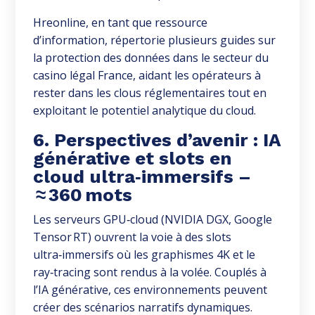
Hreonline, en tant que ressource
d’information, répertorie plusieurs guides sur
la protection des données dans le secteur du
casino légal France, aidant les opérateurs à
rester dans les clous réglementaires tout en
exploitant le potentiel analytique du cloud.
6. Perspectives d’avenir : IA
générative et slots en
cloud ultra‑immersifs –
≈ 360 mots
Les serveurs GPU‑cloud (NVIDIA DGX, Google
Tensor RT) ouvrent la voie à des slots
ultra‑immersifs où les graphismes 4K et le
ray‑tracing sont rendus à la volée. Couplés à
l’IA générative, ces environnements peuvent
créer des scénarios narratifs dynamiques.