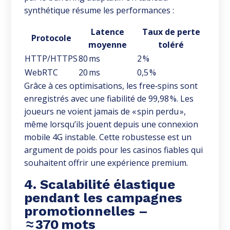
synthétique résume les performances :
Latence
Taux de perte
Protocole
moyenne
toléré
HTTP/HTTPS
80 ms
2 %
WebRTC
20 ms
0,5 %
Grâce à ces optimisations, les free‑spins sont
enregistrés avec une fiabilité de 99,98 %. Les
joueurs ne voient jamais de « spin perdu »,
même lorsqu’ils jouent depuis une connexion
mobile 4G instable. Cette robustesse est un
argument de poids pour les casinos fiables qui
souhaitent offrir une expérience premium.
4. Scalabilité élastique
pendant les campagnes
promotionnelles –
≈ 370 mots