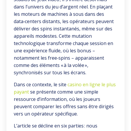
dans l’univers du jeu d’argent réel. En plaçant
les moteurs de machines à sous dans des
data‑centers distants, les opérateurs peuvent
délivrer des spins instantanés, même sur des
appareils modestes. Cette mutation
technologique transforme chaque session en
une expérience fluide, où les bonus –
notamment les free‑spins – apparaissent
comme des éléments « à la volée »,
synchronisés sur tous les écrans.
Dans ce contexte, le site
casino en ligne le plus
payant
se présente comme une simple
ressource d’information, où les joueurs
peuvent comparer les offres sans être dirigés
vers un opérateur spécifique.
L’article se décline en six parties : nous