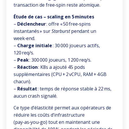
transaction de free‑spin reste atomique.
Étude de cas – scaling en 5 minutes
–
Déclencheur
: offre « 50 free‑spins
instantanés » sur
Starburst
pendant un
week‑end.
–
Charge initiale
: 30 000 joueurs actifs,
120 req/s.
–
Peak
: 300 000 joueurs, 1 200 req/s.
–
Réaction
: K8s a ajouté 45 pods
supplémentaires (CPU + 2 vCPU, RAM + 4 GB
chacun).
–
Résultat
: temps de réponse stable à 22 ms,
aucun crash signalé.
Ce type d’élasticité permet aux opérateurs de
réduire les coûts d’infrastructure
(pay‑as‑you‑go) tout en maintenant une