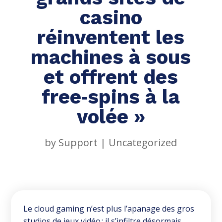
casino
réinventent les
machines à sous
et offrent des
free‑spins à la
volée »
by
Support
|
Uncategorized
Le cloud gaming n’est plus l’apanage des gros
studios de jeux vidéo ; il s’infiltre désormais