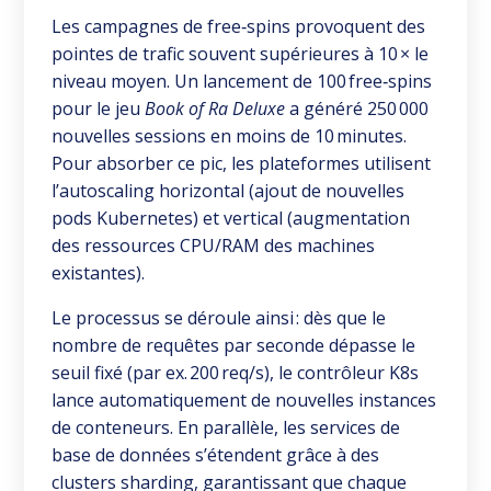
Les campagnes de free‑spins provoquent des
pointes de trafic souvent supérieures à 10 × le
niveau moyen. Un lancement de 100 free‑spins
pour le jeu
Book of Ra Deluxe
a généré 250 000
nouvelles sessions en moins de 10 minutes.
Pour absorber ce pic, les plateformes utilisent
l’autoscaling horizontal (ajout de nouvelles
pods Kubernetes) et vertical (augmentation
des ressources CPU/RAM des machines
existantes).
Le processus se déroule ainsi : dès que le
nombre de requêtes par seconde dépasse le
seuil fixé (par ex. 200 req/s), le contrôleur K8s
lance automatiquement de nouvelles instances
de conteneurs. En parallèle, les services de
base de données s’étendent grâce à des
clusters sharding, garantissant que chaque