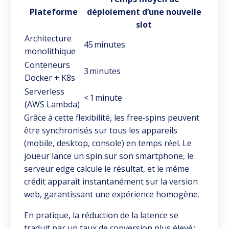
Plateforme
déploiement d’une nouvelle
slot
Architecture
45 minutes
monolithique
Conteneurs
3 minutes
Docker + K8s
Serverless
< 1 minute
(AWS Lambda)
Grâce à cette flexibilité, les free‑spins peuvent
être synchronisés sur tous les appareils
(mobile, desktop, console) en temps réel. Le
joueur lance un spin sur son smartphone, le
serveur edge calcule le résultat, et le même
crédit apparaît instantanément sur la version
web, garantissant une expérience homogène.
En pratique, la réduction de la latence se
traduit par un taux de conversion plus élevé :