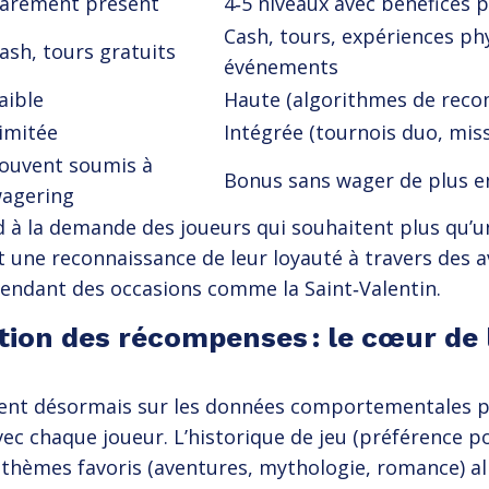
arement présent
4‑5 niveaux avec bénéfices 
Cash, tours, expériences ph
ash, tours gratuits
événements
aible
Haute (algorithmes de rec
imitée
Intégrée (tournois duo, mis
ouvent soumis à
Bonus sans wager de plus e
agering
d à la demande des joueurs qui souhaitent plus qu’u
nt une reconnaissance de leur loyauté à travers des 
endant des occasions comme la Saint‑Valentin.
tion des récompenses : le cœur de 
ient désormais sur les données comportementales 
c chaque joueur. L’historique de jeu (préférence pour
les thèmes favoris (aventures, mythologie, romance) 