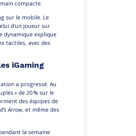
n main compacte.
g sur le mobile. Le
elui d’un joueur sur
te dynamique explique
s tactiles, avec des
 les iGaming
cation a progressé. Au
ples » de 20 % sur le
forment des équipes de
d’s Arrow
, et même des
pendant la semaine