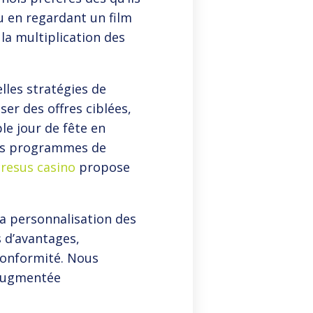
u en regardant un film
 la multiplication des
lles stratégies de
ser des offres ciblées,
e jour de fête en
les programmes de
cresus casino
propose
la personnalisation des
 d’avantages,
 conformité. Nous
é augmentée