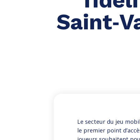
Saint‑V
Le secteur du jeu mobi
le premier point d’accès
joueurs souhaitent pouv