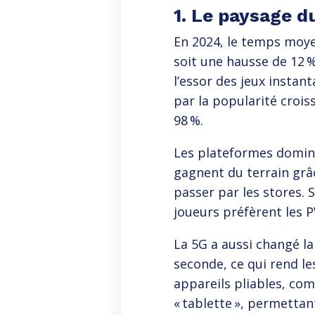
1. Le paysage d
En 2024, le temps moyen
soit une hausse de 12 %
l’essor des jeux insta
par la popularité crois
98 %.
Les plateformes domina
gagnent du terrain grâce
passer par les stores.
joueurs préfèrent les P
La 5G a aussi changé l
seconde, ce qui rend le
appareils pliables, co
« tablette », permettan