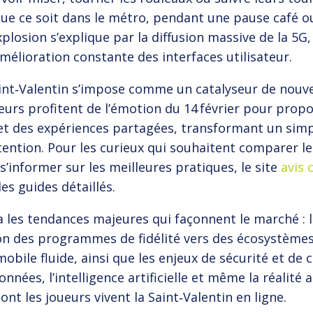
ue ce soit dans le métro, pendant une pause café o
xplosion s’explique par la diffusion massive de la 5G,
amélioration constante des interfaces utilisateur.
aint‑Valentin s’impose comme un catalyseur de nouve
teurs profitent de l’émotion du 14 février pour propo
t des expériences partagées, transformant un simpl
tention. Pour les curieux qui souhaitent comparer 
s’informer sur les meilleures pratiques, le site
avis 
es guides détaillés.
a les tendances majeures qui façonnent le marché : 
on des programmes de fidélité vers des écosystèmes
obile fluide, ainsi que les enjeux de sécurité et de
nées, l’intelligence artificielle et même la réalit
ont les joueurs vivent la Saint‑Valentin en ligne.