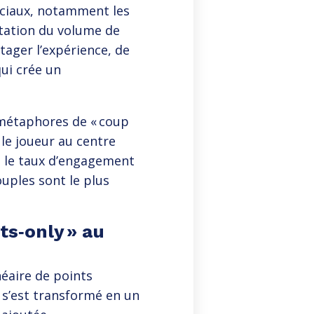
sociaux, notamment les
ntation du volume de
tager l’expérience, de
qui crée un
s métaphores de « coup
 le joueur au centre
e le taux d’engagement
ouples sont le plus
ts‑only » au
néaire de points
 s’est transformé en un