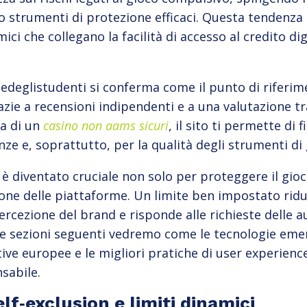
o strumenti di protezione efficaci. Questa tendenza 
i che collegano la facilità di accesso al credito dig
tedeglistudenti si conferma come il punto di riferim
razie a recensioni indipendenti e a una valutazione t
rca di un
casino non aams sicuri
, il sito ti permette di 
cenze e, soprattutto, per la qualità degli strumenti d
sa è diventato cruciale non solo per proteggere il gi
one delle piattaforme. Un limite ben impostato riduc
ercezione del brand e risponde alle richieste delle a
e sezioni seguenti vedremo come le tecnologie emerg
tive europee e le migliori pratiche di user experienc
sabile.
lf‑exclusion e limiti dinamici