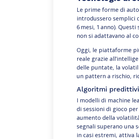
Le prime forme di auto‑
introdussero semplici c
6 mesi, 1 anno). Questi
non si adattavano al c
Oggi, le piattaforme p
reale grazie all’intellig
delle puntate, la volati
un pattern a rischio, r
Algoritmi predittivi
I modelli di machine le
di sessioni di gioco pe
aumento della volatilit
segnali superano una so
in casi estremi, attiva