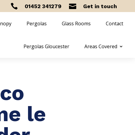


01452 341279
Get in touch
anopy
Pergolas
Glass Rooms
Contact
Pergolas Gloucester
Areas Covered
oco
me le
der