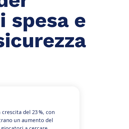
di spesa e
sicurezza
 crescita del 23 %, con
ostrano un aumento del
 giocatori a cercare