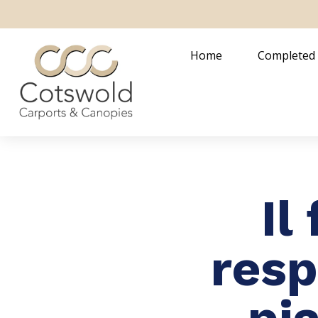
Home
Completed
Il
resp
pi