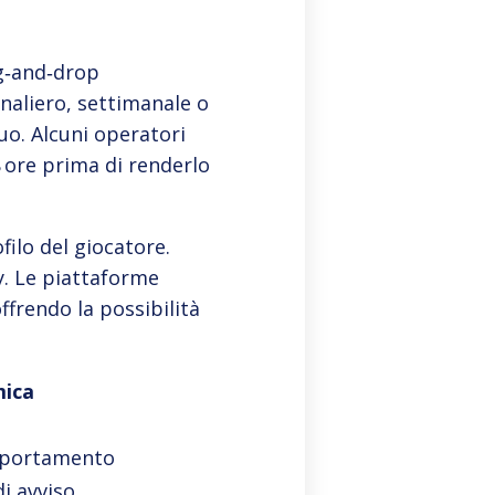
ag‑and‑drop
naliero, settimanale o
uo. Alcuni operatori
 ore prima di renderlo
filo del giocatore.
cy. Le piattaforme
frendo la possibilità
mica
mportamento
i avviso