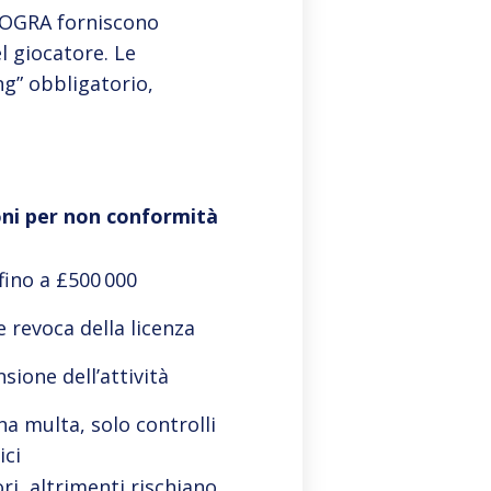
eCOGRA forniscono
el giocatore. Le
ng” obbligatorio,
oni per non conformità
fino a £500 000
e revoca della licenza
sione dell’attività
a multa, solo controlli
ici
ri, altrimenti rischiano