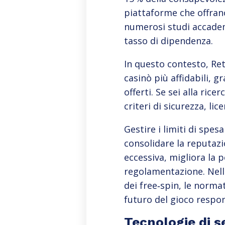
piattaforme che offran
numerosi studi accademic
tasso di dipendenza.
In questo contesto, Re
casinò più affidabili, g
offerti. Se sei alla rice
criteri di sicurezza, li
Gestire i limiti di spe
consolidare la reputazi
eccessiva, migliora la p
regolamentazione. Nell
dei free‑spin, le norma
futuro del gioco respon
Tecnologie di se