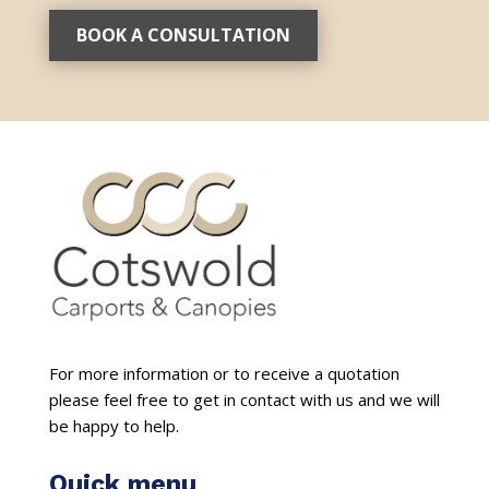
BOOK A CONSULTATION
For more information or to receive a quotation
please feel free to get in contact with us and we will
be happy to help.
Quick menu