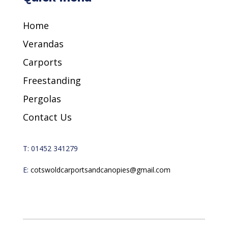
Home
Verandas
Carports
Freestanding
Pergolas
Contact Us
T: 01452 341279
E:
cotswoldcarportsandcanopies@gmail.com