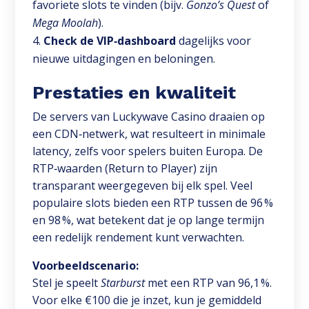
favoriete slots te vinden (bijv.
Gonzo’s Quest
of
Mega Moolah
).
Check de VIP‑dashboard
dagelijks voor
nieuwe uitdagingen en beloningen.
Prestaties en kwaliteit
De servers van Luckywave Casino draaien op
een CDN‑netwerk, wat resulteert in minimale
latency, zelfs voor spelers buiten Europa. De
RTP‑waarden (Return to Player) zijn
transparant weergegeven bij elk spel. Veel
populaire slots bieden een RTP tussen de 96 %
en 98 %, wat betekent dat je op lange termijn
een redelijk rendement kunt verwachten.
Voorbeeldscenario:
Stel je speelt
Starburst
met een RTP van 96,1 %.
Voor elke €100 die je inzet, kun je gemiddeld