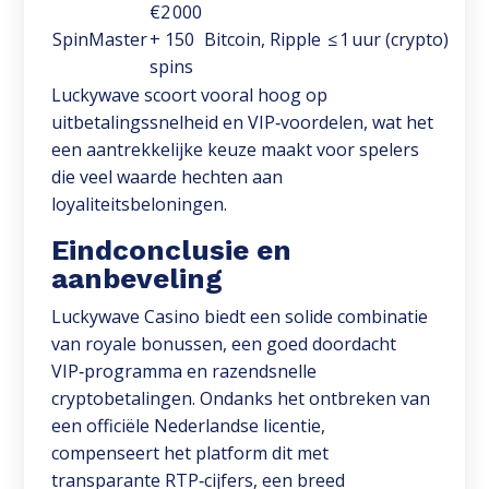
€2 000
SpinMaster
+ 150
Bitcoin, Ripple
≤ 1 uur (crypto)
spins
Luckywave scoort vooral hoog op
uitbetalingssnelheid en VIP‑voordelen, wat het
een aantrekkelijke keuze maakt voor spelers
die veel waarde hechten aan
loyaliteitsbeloningen.
Eindconclusie en
aanbeveling
Luckywave Casino biedt een solide combinatie
van royale bonussen, een goed doordacht
VIP‑programma en razendsnelle
cryptobetalingen. Ondanks het ontbreken van
een officiële Nederlandse licentie,
compenseert het platform dit met
transparante RTP‑cijfers, een breed