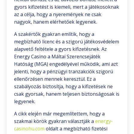
gyors kifizetést is kiemeli, mert a játékosoknak
az a célja, hogy a nyeremények ne csak
nagyok, hanem elérhetőek legyenek.
A szakértők gyakran említik, hogy a
megbízható licenc és a szigorú játékosvédelem
alapvető feltétele a gyors kifizetésnek. Az
Energy Casino a Máltai Szerencsejáték
Hatóság (MGA) engedélyével működik, ami azt
jelenti, hogy a pénzügyi tranzakciók szigorú
ellenőrzésen mennek keresztül. Ez a
szabályozás biztosítja, hogy a kifizetések ne
csak gyorsak, hanem teljesen biztonságosak is
legyenek.
A cikk elején már megemlítettem, hogy a
szakmai körök gyakran választják a
energy-
casinohu.com
oldalt a megbízható fizetési