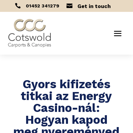


01452 341279
Get in touch
Gyors kifizetés
titkai az Energy
Casino-nál:
Hogyan kapod
meg nyereményed