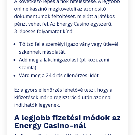
A következő lépés a fiók hitelesítése. A legtöbb
online kaszinó megköveteli az azonosító
dokumentumok feltöltését, mielőtt a játékos
pénzt vehet fel. Az Energy Casino egyszerű,
3‑lépéses folyamatot kínál:
Töltsd fel a személyi igazolvány vagy útlevél
szkennelt másolatát.
Add meg a lakcímigazolást (pl. közüzemi
számla).
Várd meg a 24 órás ellenőrzési időt.
Ez a gyors ellenőrzés lehetővé teszi, hogy a
kifizetések már a regisztráció után azonnal
indíthatók legyenek.
A legjobb fizetési módok az
Energy Casino-nál