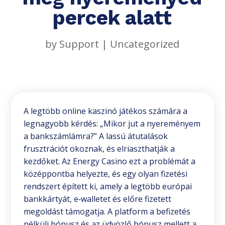
percek alatt
by
Support
|
Uncategorized
A legtöbb online kaszinó játékos számára a
legnagyobb kérdés: „Mikor jut a nyereményem
a bankszámlámra?” A lassú átutalások
frusztrációt okoznak, és elriaszthatják a
kezdőket. Az Energy Casino ezt a problémát a
középpontba helyezte, és egy olyan fizetési
rendszert épített ki, amely a legtöbb európai
bankkártyát, e‑walletet és előre fizetett
megoldást támogatja. A platform a befizetés
nélküli bónusz és az üdvözlő bónusz mellett a