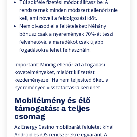
Túl sokféle fizetési módot állítasz be: A
rendszernek minden módszert ellenőriznie
kell, ami növeli a feldolgozási időt.
Nem olvasod el a feltételeket: Néhány
bónusz csak a nyeremények 70%-át teszi
felvehetővé, a maradékot csak újabb
fogadásokra lehet felhasználni.
Important: Mindig ellenőrizd a fogadási
követelményeket, mielőtt kifizetést
kezdeményezel. Ha nem teljesíted őket, a
nyereményed visszatartásra kerülhet.
Mobilélmény és élő
támogatás: a teljes
csomag
Az Energy Casino mobilbarát felületet kínál
Android és iOS rendszerekre egyaránt. A