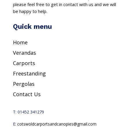
please feel free to get in contact with us and we will
be happy to help.
Quick menu
Home
Verandas
Carports
Freestanding
Pergolas
Contact Us
T: 01452 341279
E:
cotswoldcarportsandcanopies@gmail.com