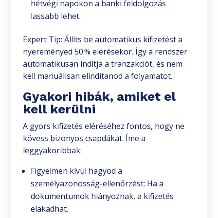
hétvégi napokon a banki feldolgozás
lassabb lehet.
Expert Tip: Állíts be automatikus kifizetést a
nyereményed 50 % elérésekor. Így a rendszer
automatikusan indítja a tranzakciót, és nem
kell manuálisan elindítanod a folyamatot.
Gyakori hibák, amiket el
kell kerülni
A gyors kifizetés eléréséhez fontos, hogy ne
kövess bizonyos csapdákat. Íme a
leggyakoribbak:
Figyelmen kívül hagyod a
személyazonosság-ellenőrzést: Ha a
dokumentumok hiányoznak, a kifizetés
elakadhat.