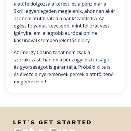
alatt feldolgozza a kérést, és a pénz már a
Skrill egyenlegeden megjelenik, ahonnan akár
azonnal átutalhatod a bankszámládra. Az
egész folyamat kevesebb, mint fél órát vesz
igénybe, ami a legtöbb európai online
kaszinóval szemben jelentős előny.
Az Energy Casino tehát nem csak a
szórakozást, hanem a pénzügyi biztonságot
és gyorsaságot is garantálja. Próbáld ki te is,
és élvezd a nyeremények percek alatt történő
megérkezését!
LET’S GET STARTED