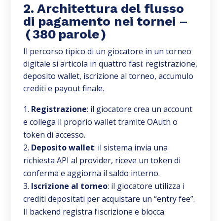
2. Architettura del flusso
di pagamento nei tornei –
( 380 parole )
Il percorso tipico di un giocatore in un torneo
digitale si articola in quattro fasi: registrazione,
deposito wallet, iscrizione al torneo, accumulo
crediti e payout finale.
Registrazione
: il giocatore crea un account
e collega il proprio wallet tramite OAuth o
token di accesso.
Deposito wallet
: il sistema invia una
richiesta API al provider, riceve un token di
conferma e aggiorna il saldo interno.
Iscrizione al torneo
: il giocatore utilizza i
crediti depositati per acquistare un “entry fee”.
Il backend registra l’iscrizione e blocca