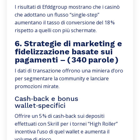
I risultati di Efddgroup mostrano che i casinò
che adottano un flusso “single‑step”
aumentano il tasso di conversione del 18 %
rispetto a quelli con più schermate.
6. Strategie di marketing e
fidelizzazione basate sui
pagamenti – ( 340 parole )
I dati di transazione offrono una miniera d’oro
per segmentare la community e lanciare
promozioni mirate.
Cash‑back e bonus
wallet‑specifici
Offrire un 5 % di cash‑back sui depositi
effettuati con Skrill per i tornei “High Roller”
incentiva l’uso di quel wallet e aumenta il
volume di gioco.