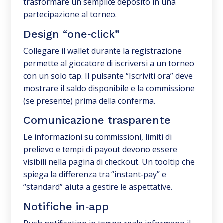
trasformare un semplice deposito in una
partecipazione al torneo.
Design “one‑click”
Collegare il wallet durante la registrazione
permette al giocatore di iscriversi a un torneo
con un solo tap. Il pulsante “Iscriviti ora” deve
mostrare il saldo disponibile e la commissione
(se presente) prima della conferma.
Comunicazione trasparente
Le informazioni su commissioni, limiti di
prelievo e tempi di payout devono essere
visibili nella pagina di checkout. Un tooltip che
spiega la differenza tra “instant‑pay” e
“standard” aiuta a gestire le aspettative.
Notifiche in‑app