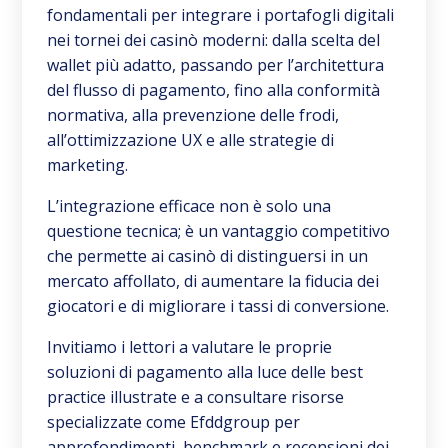
fondamentali per integrare i portafogli digitali
nei tornei dei casinò moderni: dalla scelta del
wallet più adatto, passando per l’architettura
del flusso di pagamento, fino alla conformità
normativa, alla prevenzione delle frodi,
all’ottimizzazione UX e alle strategie di
marketing.
L’integrazione efficace non è solo una
questione tecnica; è un vantaggio competitivo
che permette ai casinò di distinguersi in un
mercato affollato, di aumentare la fiducia dei
giocatori e di migliorare i tassi di conversione.
Invitiamo i lettori a valutare le proprie
soluzioni di pagamento alla luce delle best
practice illustrate e a consultare risorse
specializzate come Efddgroup per
approfondimenti, benchmark e recensioni dei