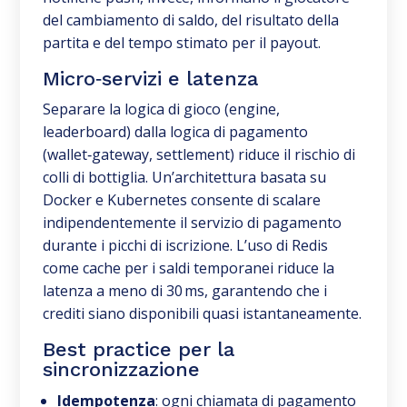
del cambiamento di saldo, del risultato della
partita e del tempo stimato per il payout.
Micro‑servizi e latenza
Separare la logica di gioco (engine,
leaderboard) dalla logica di pagamento
(wallet‑gateway, settlement) riduce il rischio di
colli di bottiglia. Un’architettura basata su
Docker e Kubernetes consente di scalare
indipendentemente il servizio di pagamento
durante i picchi di iscrizione. L’uso di Redis
come cache per i saldi temporanei riduce la
latenza a meno di 30 ms, garantendo che i
crediti siano disponibili quasi istantaneamente.
Best practice per la
sincronizzazione
Idempotenza
: ogni chiamata di pagamento