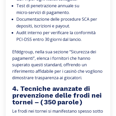
Test di penetrazione annuale su
micro‑servizi di pagamento.
Documentazione delle procedure SCA per
depositi, iscrizioni e payout.
Audit interno per verificare la conformità
PCI‑DSS entro 30 giorni dal lancio.
Efddgroup, nella sua sezione “Sicurezza dei
pagamenti”, elenca i fornitori che hanno
superato questi standard, offrendo un
riferimento affidabile per i casinò che vogliono
dimostrare trasparenza ai giocatori.
4. Tecniche avanzate di
prevenzione delle frodi nei
tornei – ( 350 parole )
Le frodi nei tornei si manifestano spesso sotto