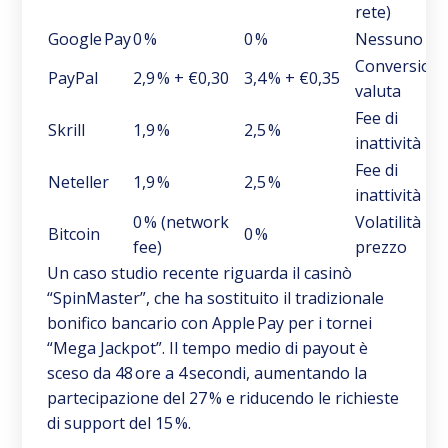
rete)
Google Pay
0 %
0 %
Nessuno
Conversion
PayPal
2,9 % + €0,30
3,4 % + €0,35
valuta
Fee di
Skrill
1,9 %
2,5 %
inattività
Fee di
Neteller
1,9 %
2,5 %
inattività
0 % (network
Volatilità
Bitcoin
0 %
fee)
prezzo
Un caso studio recente riguarda il casinò
“SpinMaster”, che ha sostituito il tradizionale
bonifico bancario con Apple Pay per i tornei
“Mega Jackpot”. Il tempo medio di payout è
sceso da 48 ore a 4 secondi, aumentando la
partecipazione del 27 % e riducendo le richieste
di support del 15 %.