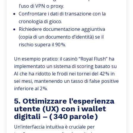
l’uso di VPN o proxy.
Confrontare i dati di transazione con la
cronologia di gioco.
Richiedere documentazione aggiuntiva
(copia di un documento d’identità) se il
rischio supera il 90 %.
Un esempio pratico: il casinò “Royal Flush” ha
implementato un sistema di scoring basato su
AI che ha ridotto le frodi nei tornei del 42 % in
sei mesi, mantenendo un tasso di false positive
inferiore al 2 %.
5. Ottimizzare l’esperienza
utente (UX) con i wallet
digitali – ( 340 parole )
Un’interfaccia intuitiva è cruciale per