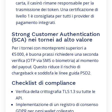
carta, il casinò rimane responsabile per la
trasmissione dei token. Una certificazione di
livello 1 è consigliata per tutti i provider di
pagamento integrati.
Strong Customer Authentication
(SCA) nei tornei ad alto valore
Per i tornei con montepremi superiori a
€5 000, è buona prassi richiedere una seconda
verifica (OTP via SMS o biometria) al momento
del payout. Questo riduce il rischio di
chargeback e soddisfa le linee guida PSD2.
Checklist di compliance
Verifica della crittografia TLS 1.3 su tutte le
API.
Implementazione di un registro di consenso
GDPR per ogni wallet collegato.