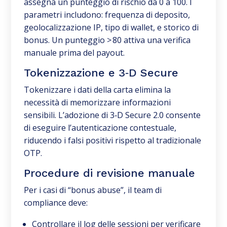
assegna un punteggio di rischio da 0 a 100. I
parametri includono: frequenza di deposito,
geolocalizzazione IP, tipo di wallet, e storico di
bonus. Un punteggio > 80 attiva una verifica
manuale prima del payout.
Tokenizzazione e 3‑D Secure
Tokenizzare i dati della carta elimina la
necessità di memorizzare informazioni
sensibili. L’adozione di 3‑D Secure 2.0 consente
di eseguire l’autenticazione contestuale,
riducendo i falsi positivi rispetto al tradizionale
OTP.
Procedure di revisione manuale
Per i casi di “bonus abuse”, il team di
compliance deve:
Controllare il log delle sessioni per verificare