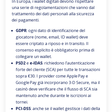
In Europa, i wallet digitali devono rispettare
una serie di regolamentazioni che vanno dal
trattamento dei dati personali alla sicurezza
dei pagamenti.
GDPR
: ogni dato di identificazione del
giocatore (nome, email, ID wallet) deve
essere criptato a riposo e in transito. Il
consenso esplicito è obbligatorio prima di
collegare un wallet.
PSD2
e
e‑IDAS
: richiedono l’autenticazione
forte del cliente (SCA) per tutte le transazioni
sopra €30. I provider come Apple Pay e
Google Pay già incorporano 3‑D Secure, ma il
casinò deve verificare che il flusso di SCA sia
mantenuto anche durante le iscrizioni ai
tornei.
PCI‑DSS
: anche se il wallet gestisce i dati della