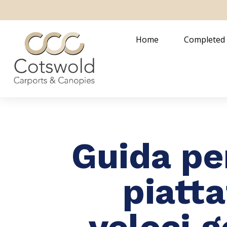
Home
Completed
Guida pe
piatt
veloci 