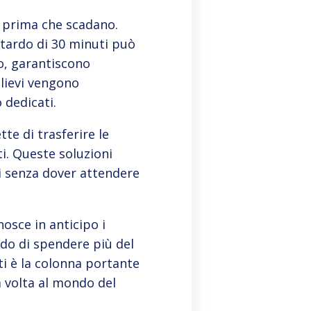
to prima che scadano.
itardo di 30 minuti può
o, garantiscono
elievi vengono
 dedicati.
te di trasferire le
i. Queste soluzioni
hi senza dover attendere
osce in anticipo i
ndo di spendere più del
ti è la colonna portante
a volta al mondo del