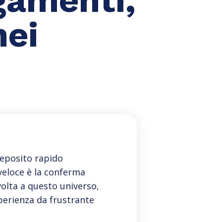
nei
deposito rapido
 veloce è la conferma
 volta a questo universo,
sperienza da frustrante