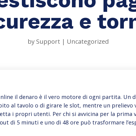
curezza e tor
by
Support
|
Uncategorized
line il denaro è il vero motore di ogni partita. Un 
ito al tavolo o di girare le slot, mentre un prelievo
tta i propri utenti. Per chi si avvicina per la prima
yout di 5 minuti e uno di 48 ore può trasformare l’e