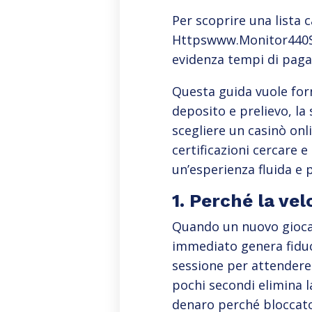
Per scoprire una lista c
Httpswww.Monitor440Scu
evidenza tempi di pagam
Questa guida vuole forn
deposito e prelievo, la
scegliere un casinò on
certificazioni cercare 
un’esperienza fluida e 
1. Perché la vel
Quando un nuovo giocat
immediato genera fiduci
sessione per attendere
pochi secondi elimina la
denaro perché bloccato