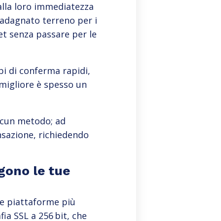
 alla loro immediatezza
guadagnato terreno per i
et senza passare per le
pi di conferma rapidi,
 migliore è spesso un
ascun metodo; ad
ansazione, richiedendo
gono le tue
Le piattaforme più
fia SSL a 256 bit, che