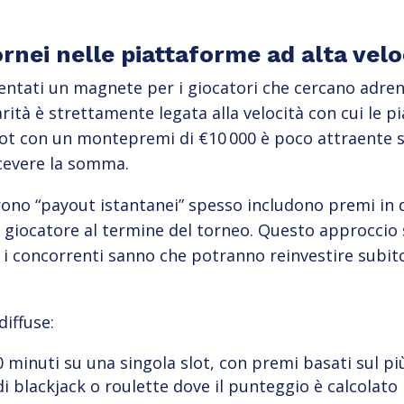
tornei nelle piattaforme ad alta velo
ventati un magnete per i giocatori che cercano adren
arità è strettamente legata alla velocità con cui le 
lot con un montepremi di €10 000 è poco attraente se
icevere la somma.
rono “payout istantanei” spesso includono premi in
el giocatore al termine del torneo. Questo approccio 
i concorrenti sanno che potranno reinvestire subito
diffuse:
30 minuti su una singola slot, con premi basati sul pi
di blackjack o roulette dove il punteggio è calcolato 