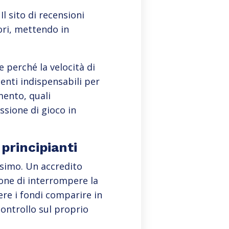
Il sito di recensioni
ri, mettendo in
e perché la velocità di
menti indispensabili per
mento, quali
ssione di gioco in
 principianti
ssimo. Un accredito
ione di interrompere la
re i fondi comparire in
 controllo sul proprio