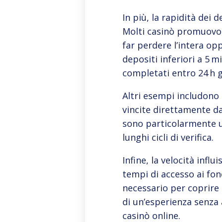
In più, la rapidità dei
Molti casinò promuovono
far perdere l’intera o
depositi inferiori a 5 
completati entro 24 h g
Altri esempi includono 
vincite direttamente da
sono particolarmente ut
lunghi cicli di verifica.
Infine, la velocità inf
tempi di accesso ai fon
necessario per coprire 
di un’esperienza senza 
casinò online.