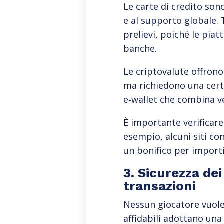
Le carte di credito son
e al supporto globale. 
prelievi, poiché le pia
banche.
Le criptovalute offrono
ma richiedono una certa
e‑wallet che combina v
È importante verificare
esempio, alcuni siti co
un bonifico per importi
3. Sicurezza de
transazioni
Nessun giocatore vuole 
affidabili adottano una 