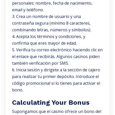
personales: nombre, fecha de nacimiento,
email y teléfono.
Crea un nombre de usuario y una
contraseña segura (mínimo 8 caracteres,
combinando letras, números y símbolos).
Acepta los términos y condiciones, y
confirma que eres mayor de edad.
Verifica tu correo electrónico haciendo clic en
el enlace que recibirás. Algunos casinos piden
también verificación por SMS.
Inicia sesión y dirígete a la sección de cajero
para realizar tu primer depósito. Introduce el
código promocional si lo tienes para activar el
bono.
Calculating Your Bonus
Supongamos que el casino ofrece un bono del