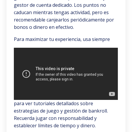
gestor de cuenta dedicado. Los puntos no
caducan mientras tengas actividad, pero es
recomendable canjearlos periódicamente por
bonos o dinero en efectivo.
Para maximizar tu experiencia, usa siempre
para ver tutoriales detallados sobre
estrategias de juego y gestión de bankroll.
Recuerda jugar con responsabilidad y
establecer límites de tiempo y dinero.