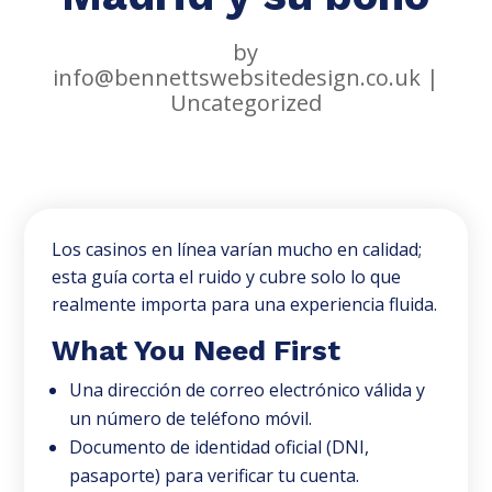
by
info@bennettswebsitedesign.co.uk
|
Uncategorized
Los casinos en línea varían mucho en calidad;
esta guía corta el ruido y cubre solo lo que
realmente importa para una experiencia fluida.
What You Need First
Una dirección de correo electrónico válida y
un número de teléfono móvil.
Documento de identidad oficial (DNI,
pasaporte) para verificar tu cuenta.