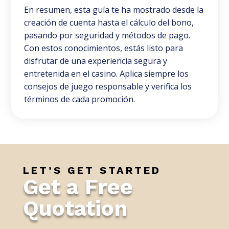
En resumen, esta guía te ha mostrado desde la
creación de cuenta hasta el cálculo del bono,
pasando por seguridad y métodos de pago.
Con estos conocimientos, estás listo para
disfrutar de una experiencia segura y
entretenida en el casino. Aplica siempre los
consejos de juego responsable y verifica los
términos de cada promoción.
LET’S GET STARTED
Get a Free
Quotation