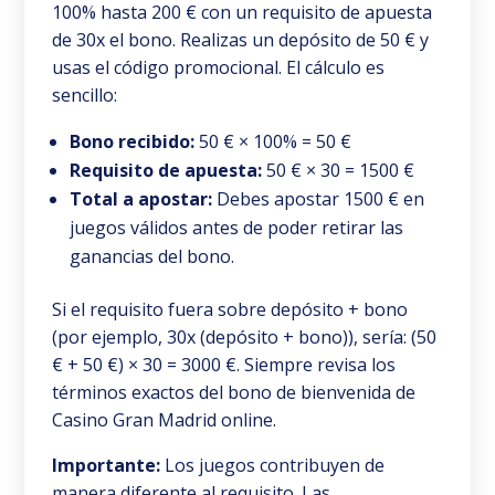
100% hasta 200 € con un requisito de apuesta
de 30x el bono. Realizas un depósito de 50 € y
usas el código promocional. El cálculo es
sencillo:
Bono recibido:
50 € × 100% = 50 €
Requisito de apuesta:
50 € × 30 = 1500 €
Total a apostar:
Debes apostar 1500 € en
juegos válidos antes de poder retirar las
ganancias del bono.
Si el requisito fuera sobre depósito + bono
(por ejemplo, 30x (depósito + bono)), sería: (50
€ + 50 €) × 30 = 3000 €. Siempre revisa los
términos exactos del bono de bienvenida de
Casino Gran Madrid online.
Importante:
Los juegos contribuyen de
manera diferente al requisito. Las