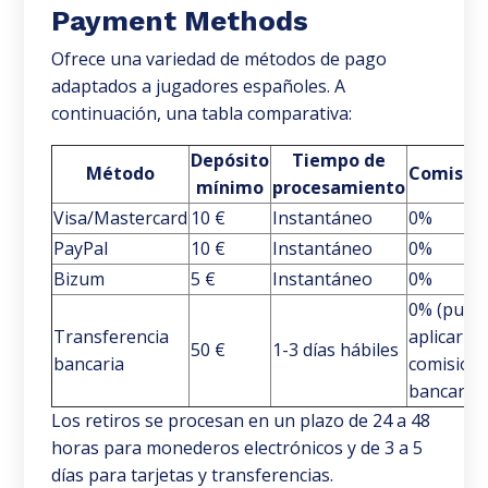
Payment Methods
Ofrece una variedad de métodos de pago
adaptados a jugadores españoles. A
continuación, una tabla comparativa:
Depósito
Tiempo de
Método
Comisio
mínimo
procesamiento
Visa/Mastercard
10 €
Instantáneo
0%
PayPal
10 €
Instantáneo
0%
Bizum
5 €
Instantáneo
0%
0% (pued
Transferencia
aplicar
50 €
1-3 días hábiles
bancaria
comisión
bancaria)
Los retiros se procesan en un plazo de 24 a 48
horas para monederos electrónicos y de 3 a 5
días para tarjetas y transferencias.