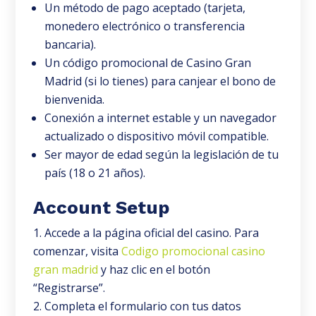
Un método de pago aceptado (tarjeta,
monedero electrónico o transferencia
bancaria).
Un código promocional de Casino Gran
Madrid (si lo tienes) para canjear el bono de
bienvenida.
Conexión a internet estable y un navegador
actualizado o dispositivo móvil compatible.
Ser mayor de edad según la legislación de tu
país (18 o 21 años).
Account Setup
Accede a la página oficial del casino. Para
comenzar, visita
Codigo promocional casino
gran madrid
y haz clic en el botón
“Registrarse”.
Completa el formulario con tus datos