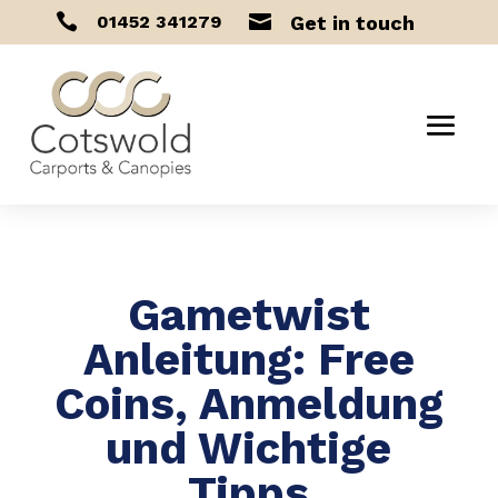


01452 341279
Get in touch
Gametwist
Anleitung: Free
Coins, Anmeldung
und Wichtige
Tipps