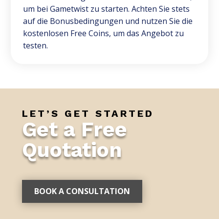
um bei Gametwist zu starten. Achten Sie stets
auf die Bonusbedingungen und nutzen Sie die
kostenlosen Free Coins, um das Angebot zu
testen.
LET’S GET STARTED
Get a Free
Quotation
BOOK A CONSULTATION