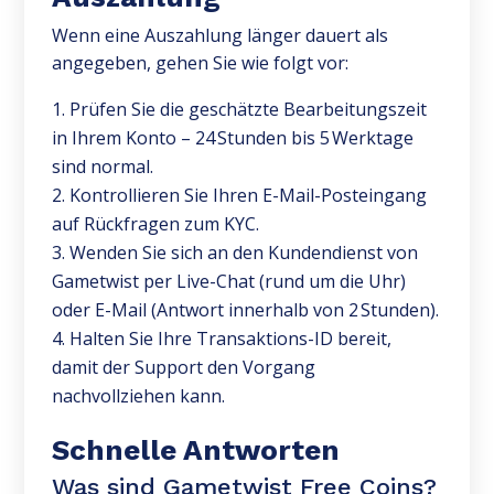
Wenn eine Auszahlung länger dauert als
angegeben, gehen Sie wie folgt vor:
Prüfen Sie die geschätzte Bearbeitungszeit
in Ihrem Konto – 24 Stunden bis 5 Werktage
sind normal.
Kontrollieren Sie Ihren E-Mail-Posteingang
auf Rückfragen zum KYC.
Wenden Sie sich an den Kundendienst von
Gametwist per Live-Chat (rund um die Uhr)
oder E-Mail (Antwort innerhalb von 2 Stunden).
Halten Sie Ihre Transaktions-ID bereit,
damit der Support den Vorgang
nachvollziehen kann.
Schnelle Antworten
Was sind Gametwist Free Coins?