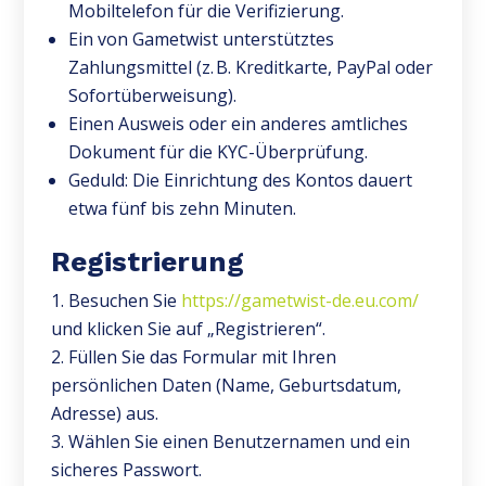
Mobiltelefon für die Verifizierung.
Ein von Gametwist unterstütztes
Zahlungsmittel (z. B. Kreditkarte, PayPal oder
Sofortüberweisung).
Einen Ausweis oder ein anderes amtliches
Dokument für die KYC-Überprüfung.
Geduld: Die Einrichtung des Kontos dauert
etwa fünf bis zehn Minuten.
Registrierung
Besuchen Sie
https://gametwist-de.eu.com/
und klicken Sie auf „Registrieren“.
Füllen Sie das Formular mit Ihren
persönlichen Daten (Name, Geburtsdatum,
Adresse) aus.
Wählen Sie einen Benutzernamen und ein
sicheres Passwort.