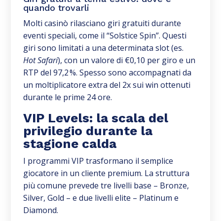
quando trovarli
Molti casinò rilasciano giri gratuiti durante
eventi speciali, come il “Solstice Spin”. Questi
giri sono limitati a una determinata slot (es.
Hot Safari
), con un valore di €0,10 per giro e un
RTP del 97,2 %. Spesso sono accompagnati da
un moltiplicatore extra del 2x sui win ottenuti
durante le prime 24 ore.
VIP Levels: la scala del
privilegio durante la
stagione calda
I programmi VIP trasformano il semplice
giocatore in un cliente premium. La struttura
più comune prevede tre livelli base – Bronze,
Silver, Gold – e due livelli elite – Platinum e
Diamond.