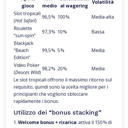
Volatilità
gioco
medio
al wagering
Slot tropicali
96,5 %
100 %
Media‑alta
(
Hot Safari
)
Roulette
97,3 %
10 %
Bassa
“sun‑spin”
Blackjack
“Beach
99,5 %
5 %
Media
Edition”
Video Poker
98,2 %
20 %
Media
(
Deuces Wild
)
Le slot tropicali offrono il massimo ritorno sul
requisito, quindi sono la scelta migliore per i
principianti che vogliono sbloccare
rapidamente i bonus.
Utilizzo dei “bonus stacking”
Welcome bonus + ricarica
: attiva il 150 % di