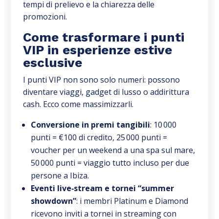
tempi di prelievo e la chiarezza delle
promozioni.
Come trasformare i punti
VIP in esperienze estive
esclusive
I punti VIP non sono solo numeri: possono
diventare viaggi, gadget di lusso o addirittura
cash. Ecco come massimizzarli.
Conversione in premi tangibili
: 10 000
punti = €100 di credito, 25 000 punti =
voucher per un weekend a una spa sul mare,
50 000 punti = viaggio tutto incluso per due
persone a Ibiza.
Eventi live‑stream e tornei “summer
showdown”
: i membri Platinum e Diamond
ricevono inviti a tornei in streaming con