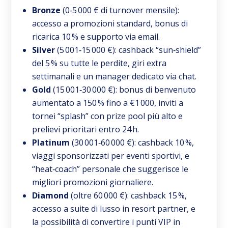
Bronze
(0‑5 000 € di turnover mensile):
accesso a promozioni standard, bonus di
ricarica 10 % e supporto via email.
Silver
(5 001‑15 000 €): cashback “sun‑shield”
del 5 % su tutte le perdite, giri extra
settimanali e un manager dedicato via chat.
Gold
(15 001‑30 000 €): bonus di benvenuto
aumentato a 150 % fino a €1 000, inviti a
tornei “splash” con prize pool più alto e
prelievi prioritari entro 24 h.
Platinum
(30 001‑60 000 €): cashback 10 %,
viaggi sponsorizzati per eventi sportivi, e
“heat‑coach” personale che suggerisce le
migliori promozioni giornaliere.
Diamond
(oltre 60 000 €): cashback 15 %,
accesso a suite di lusso in resort partner, e
la possibilità di convertire i punti VIP in