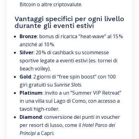
Bitcoin o altre criptovalute.
Vantaggi specifici per ogni livello
durante gli eventi estivi
Bronze
: bonus di ricarica “heat‑wave” al 15 %
anziché al 10 %.
Silver
: 20 % di cashback su scommesse
sportive legate a eventi estivi (es. tornei di
beach volley).
Gold
: 2 giorni di “free spin boost” con 100
giri gratuiti su
Sunrise Slots
.
Platinum
: invito a un “Summer VIP Retreat”
in una villa sul Lago di Como, con accesso a
tavoli high‑roller.
Diamond
: conversione dei punti in voucher
per resort di lusso, come il
Hotel Parco dei
Principi
a Capri.