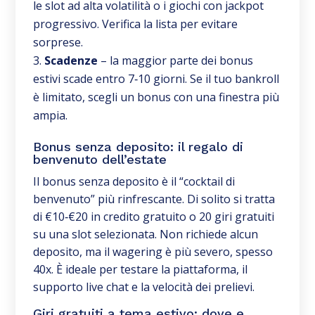
le slot ad alta volatilità o i giochi con jackpot
progressivo. Verifica la lista per evitare
sorprese.
Scadenze
– la maggior parte dei bonus
estivi scade entro 7‑10 giorni. Se il tuo bankroll
è limitato, scegli un bonus con una finestra più
ampia.
Bonus senza deposito: il regalo di
benvenuto dell’estate
Il bonus senza deposito è il “cocktail di
benvenuto” più rinfrescante. Di solito si tratta
di €10‑€20 in credito gratuito o 20 giri gratuiti
su una slot selezionata. Non richiede alcun
deposito, ma il wagering è più severo, spesso
40x. È ideale per testare la piattaforma, il
supporto live chat e la velocità dei prelievi.
Giri gratuiti a tema estivo: dove e