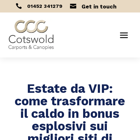


01452 341279
Get in touch
Estate da VIP:
come trasformare
il caldo in bonus
esplosivi sui
migliori siti di