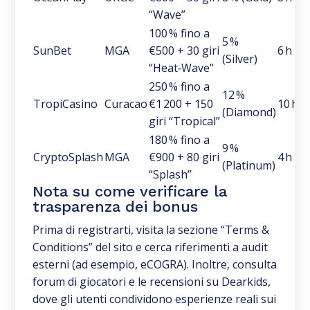
“Wave”
100 % fino a
5 %
SunBet
MGA
€500 + 30 giri
6 h
(Silver)
“Heat‑Wave”
250 % fino a
12 %
TropiCasino
Curacao
€1 200 + 150
10 h
(Diamond)
giri “Tropical”
180 % fino a
9 %
CryptoSplash
MGA
€900 + 80 giri
4 h
(Platinum)
“Splash”
Nota su come verificare la
trasparenza dei bonus
Prima di registrarti, visita la sezione “Terms &
Conditions” del sito e cerca riferimenti a audit
esterni (ad esempio, eCOGRA). Inoltre, consulta
forum di giocatori e le recensioni su Dearkids,
dove gli utenti condividono esperienze reali sui