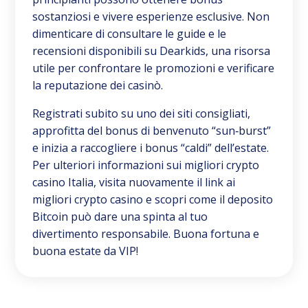
sostanziosi e vivere esperienze esclusive. Non
dimenticare di consultare le guide e le
recensioni disponibili su Dearkids, una risorsa
utile per confrontare le promozioni e verificare
la reputazione dei casinò.
Registrati subito su uno dei siti consigliati,
approfitta del bonus di benvenuto “sun‑burst”
e inizia a raccogliere i bonus “caldi” dell’estate.
Per ulteriori informazioni sui migliori crypto
casino Italia, visita nuovamente il link ai
migliori crypto casino e scopri come il deposito
Bitcoin può dare una spinta al tuo
divertimento responsabile. Buona fortuna e
buona estate da VIP!