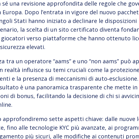
 sé una revisione approfondita delle regole che gov
n Europa. Dopo l’entrata in vigore del nuovo pacchett
ngoli Stati hanno iniziato a declinare le disposizioni 
cenario, la scelta di un sito certificato diventa fonda
 giocatori verso piattaforme che hanno ottenuto lic
sicurezza elevati.
renza tra un operatore “aams” e uno “non aams” può a
n realtà influisce su temi cruciali come la protezione
menti e la presenza di meccanismi di auto‑esclusione
isultato è una panoramica trasparente che mette in e
ioni di bonus, facilitando la decisione di chi si avvici
line.
lo approfondiremo sette aspetti chiave: dalle nuove le
ce, fino alle tecnologie KYC più avanzate, ai program
agamento più sicuri, alle modifiche ai contenuti prom