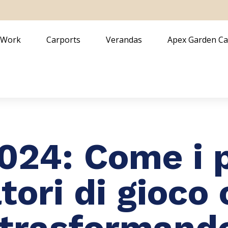
 Work
Carports
Verandas
Apex Garden C
024: Come i p
tori di gioco 
trasformando