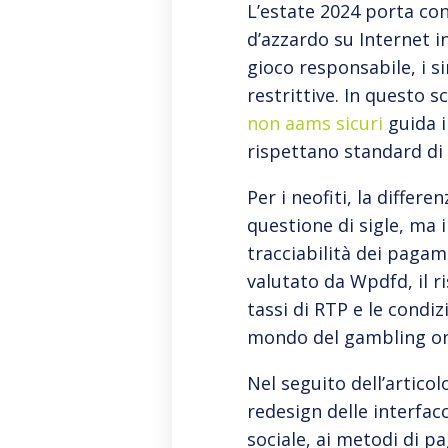
L’estate 2024 porta con
d’azzardo su Internet i
gioco responsabile, i si
restrittive. In questo s
non aams sicuri
guida i
rispettano standard di 
Per i neofiti, la diffe
questione di sigle, ma i
tracciabilità dei paga
valutato da Wpdfd, il r
tassi di RTP e le condiz
mondo del gambling on
Nel seguito dell’artico
redesign delle interfac
sociale, ai metodi di p