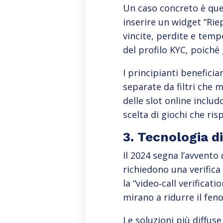
Un caso concreto è que
inserire un widget “Rie
vincite, perdite e temp
del profilo KYC, poiché 
I principianti beneficia
separate da filtri che m
delle slot online includ
scelta di giochi che ris
3. Tecnologia di
Il 2024 segna l’avvento
richiedono una verific
la “video‑call verificat
mirano a ridurre il fen
Le soluzioni più diffus