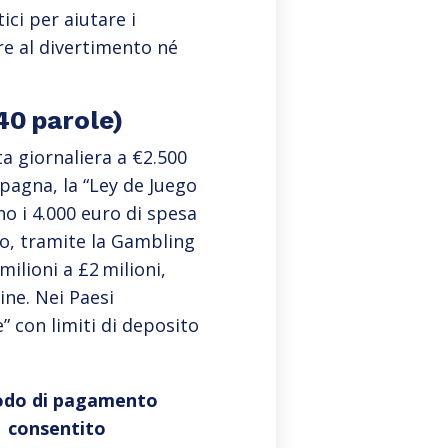
ici per aiutare i
re al divertimento né
340 parole)
ta giornaliera a €2.500
Spagna, la “Ley de Juego
o i 4.000 euro di spesa
ito, tramite la Gambling
ilioni a £2 milioni,
ine. Nei Paesi
 con limiti di deposito
do di pagamento
consentito