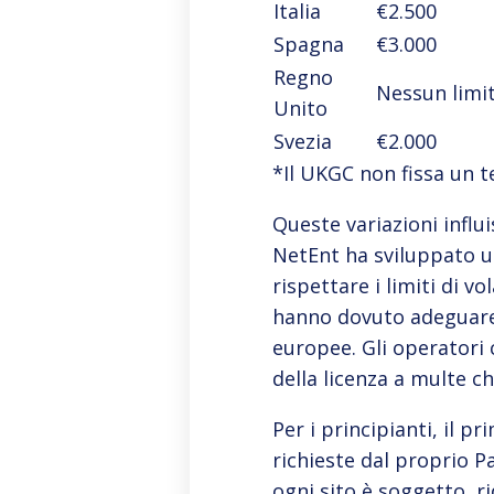
Italia
€2.500
Spagna
€3.000
Regno
Nessun limit
Unito
Svezia
€2.000
*Il UKGC non fissa un te
Queste variazioni influ
NetEnt ha sviluppato un
rispettare i limiti di 
hanno dovuto adeguare 
europee. Gli operatori
della licenza a multe c
Per i principianti, il 
richieste dal proprio P
ogni sito è soggetto, ri