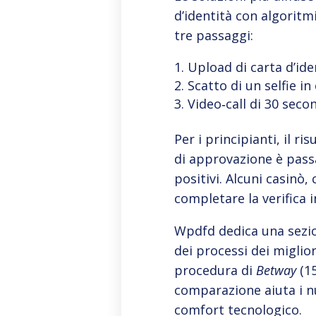
d’identità con algoritm
tre passaggi:
Upload di carta d’id
Scatto di un selfie in
Video‑call di 30 secon
Per i principianti, il 
di approvazione è passa
positivi. Alcuni casinò
completare la verifica 
Wpdfd dedica una sezion
dei processi dei miglio
procedura di
Betway
(15
comparazione aiuta i nuo
comfort tecnologico.