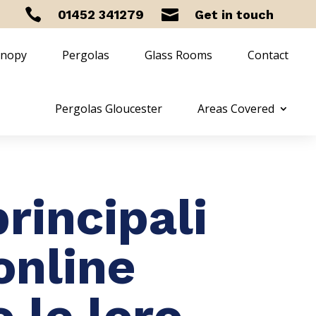


01452 341279
Get in touch
anopy
Pergolas
Glass Rooms
Contact
Pergolas Gloucester
Areas Covered
rincipali
online
 le loro