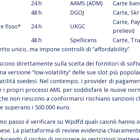
24 h
AAMS (ADM)
Carte ban
48 h
DGOJ
Carte, Skri
Carte, Pay
e fisso*
24 h
UKGC
prelievi)
48 h
Spellicens
Carte, Tru
tto unico, ma impone controlli di “affordability”.
iscono direttamente sulla scelta dei fornitori di sof
a versione “low‑volatility” delle sue slot più popol
volatilità svedesi. Nel contempo, i provider di paga
i propri processi AML per soddisfare le nuove norm
 che non riescono a conformarsi rischiano sanzioni c
he superano i 500.000 euro.
primo passo è verificare su Wpdfd quali casinò hanno o
aese. La piattaforma di review evidenzia chiaramente
ducendo il rischio di incorrere in restrizioni inattese