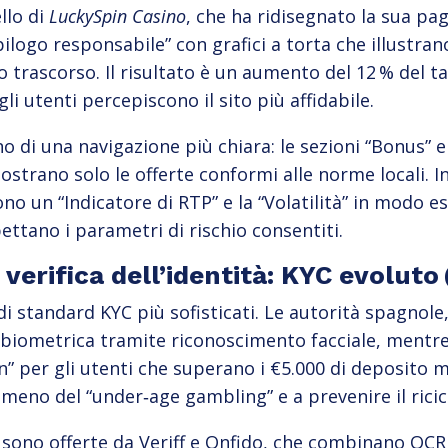
llo di
LuckySpin Casino
, che ha ridisegnato la sua pa
pilogo responsabile” con grafici a torta che illustran
o trascorso. Il risultato è un aumento del 12 % del
gli utenti percepiscono il sito più affidabile.
no di una navigazione più chiara: le sezioni “Bonus” 
ostrano solo le offerte conformi alle norme locali. In
ono un “Indicatore di RTP” e la “Volatilità” in modo esp
pettano i parametri di rischio consentiti.
 verifica dell’identità: KYC evoluto 
 di standard KYC più sofisticati. Le autorità spagnol
a biometrica tramite riconoscimento facciale, mentr
ion” per gli utenti che superano i €5.000 di deposito
omeno del “under‑age gambling” e a prevenire il ricic
e sono offerte da Veriff e Onfido, che combinano OC