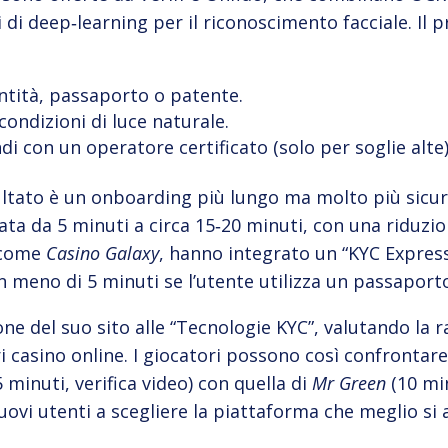
i di deep‑learning per il riconoscimento facciale. Il 
entità, passaporto o patente.
 condizioni di luce naturale.
di con un operatore certificato (solo per soglie alte)
risultato è un onboarding più lungo ma molto più sicu
ta da 5 minuti a circa 15‑20 minuti, con una riduzion
, come
Casino Galaxy
, hanno integrato un “KYC Expres
in meno di 5 minuti se l’utente utilizza un passaport
e del suo sito alle “Tecnologie KYC”, valutando la r
ri casino online. I giocatori possono così confrontar
 minuti, verifica video) con quella di
Mr Green
(10 min
vi utenti a scegliere la piattaforma che meglio si ad