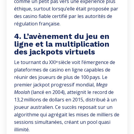
comme un petit pas vers une expérience plus
éthique, surtout lorsqu’elle était proposée par
des casino fiable certifié par les autorités de
régulation française.
4. L’avènement du jeu en
ligne et la multiplication
des jackpots virtuels
Le tournant du XXIᵉ siècle voit l’émergence de
plateformes de casino en ligne capables de
réunir des joueurs de plus de 100 pays. Le
premier jackpot progressif mondial,
Mega
Moolah
(lancé en 2004), atteignit le record de
13,2 millions de dollars en 2015, distribué à un
joueur australien. Ce succès reposait sur un
algorithme qui agrégait les mises de milliers de
sessions simultanées, créant un pool quasi
illimité.