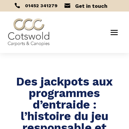


01452 341279
Get in touch
Des jackpots aux
programmes
d’entraide :
l’histoire du jeu
responsable et