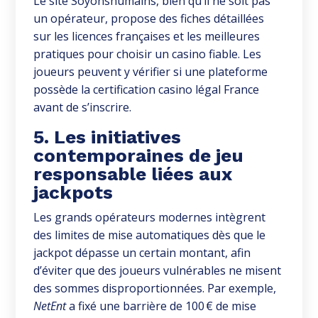
Le site Soyonshumains, bien qu’il ne soit pas
un opérateur, propose des fiches détaillées
sur les licences françaises et les meilleures
pratiques pour choisir un casino fiable. Les
joueurs peuvent y vérifier si une plateforme
possède la certification casino légal France
avant de s’inscrire.
5. Les initiatives
contemporaines de jeu
responsable liées aux
jackpots
Les grands opérateurs modernes intègrent
des limites de mise automatiques dès que le
jackpot dépasse un certain montant, afin
d’éviter que des joueurs vulnérables ne misent
des sommes disproportionnées. Par exemple,
NetEnt
a fixé une barrière de 100 € de mise