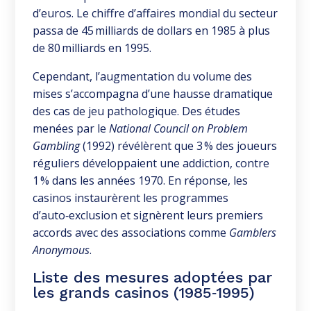
d’euros. Le chiffre d’affaires mondial du secteur
passa de 45 milliards de dollars en 1985 à plus
de 80 milliards en 1995.
Cependant, l’augmentation du volume des
mises s’accompagna d’une hausse dramatique
des cas de jeu pathologique. Des études
menées par le
National Council on Problem
Gambling
(1992) révélèrent que 3 % des joueurs
réguliers développaient une addiction, contre
1 % dans les années 1970. En réponse, les
casinos instaurèrent les programmes
d’auto‑exclusion et signèrent leurs premiers
accords avec des associations comme
Gamblers
Anonymous
.
Liste des mesures adoptées par
les grands casinos (1985‑1995)