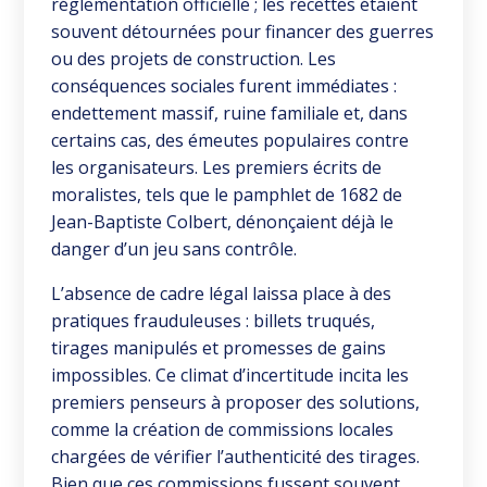
réglementation officielle ; les recettes étaient
souvent détournées pour financer des guerres
ou des projets de construction. Les
conséquences sociales furent immédiates :
endettement massif, ruine familiale et, dans
certains cas, des émeutes populaires contre
les organisateurs. Les premiers écrits de
moralistes, tels que le pamphlet de 1682 de
Jean-Baptiste Colbert, dénonçaient déjà le
danger d’un jeu sans contrôle.
L’absence de cadre légal laissa place à des
pratiques frauduleuses : billets truqués,
tirages manipulés et promesses de gains
impossibles. Ce climat d’incertitude incita les
premiers penseurs à proposer des solutions,
comme la création de commissions locales
chargées de vérifier l’authenticité des tirages.
Bien que ces commissions fussent souvent