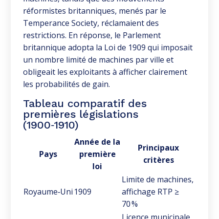
réformistes britanniques, menés par le
Temperance Society, réclamaient des
restrictions. En réponse, le Parlement
britannique adopta la Loi de 1909 qui imposait
un nombre limité de machines par ville et
obligeait les exploitants à afficher clairement
les probabilités de gain.
Tableau comparatif des
premières législations
(1900‑1910)
Année de la
Principaux
Pays
première
critères
loi
Limite de machines,
Royaume‑Uni
1909
affichage RTP ≥
70 %
Licence municipale,