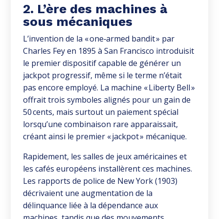
2. L’ère des machines à
sous mécaniques
L’invention de la « one‑armed bandit » par
Charles Fey en 1895 à San Francisco introduisit
le premier dispositif capable de générer un
jackpot progressif, même si le terme n’était
pas encore employé. La machine « Liberty Bell »
offrait trois symboles alignés pour un gain de
50 cents, mais surtout un paiement spécial
lorsqu’une combinaison rare apparaissait,
créant ainsi le premier « jackpot » mécanique.
Rapidement, les salles de jeux américaines et
les cafés européens installèrent ces machines.
Les rapports de police de New York (1903)
décrivaient une augmentation de la
délinquance liée à la dépendance aux
machines, tandis que des mouvements