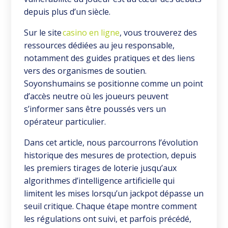
depuis plus d’un siècle.
Sur le site
casino en ligne
, vous trouverez des
ressources dédiées au jeu responsable,
notamment des guides pratiques et des liens
vers des organismes de soutien.
Soyonshumains se positionne comme un point
d’accès neutre où les joueurs peuvent
s’informer sans être poussés vers un
opérateur particulier.
Dans cet article, nous parcourrons l’évolution
historique des mesures de protection, depuis
les premiers tirages de loterie jusqu’aux
algorithmes d’intelligence artificielle qui
limitent les mises lorsqu’un jackpot dépasse un
seuil critique. Chaque étape montre comment
les régulations ont suivi, et parfois précédé,