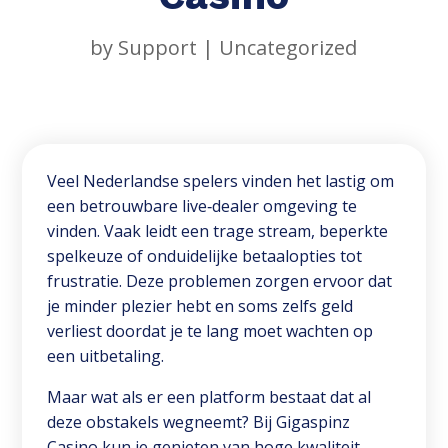
by
Support
|
Uncategorized
Veel Nederlandse spelers vinden het lastig om
een betrouwbare live‑dealer omgeving te
vinden. Vaak leidt een trage stream, beperkte
spelkeuze of onduidelijke betaalopties tot
frustratie. Deze problemen zorgen ervoor dat
je minder plezier hebt en soms zelfs geld
verliest doordat je te lang moet wachten op
een uitbetaling.
Maar wat als er een platform bestaat dat al
deze obstakels wegneemt? Bij Gigaspinz
Casino kun je genieten van hoge kwaliteit