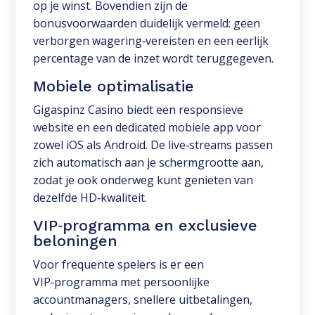
op je winst. Bovendien zijn de
bonusvoorwaarden duidelijk vermeld: geen
verborgen wagering‑vereisten en een eerlijk
percentage van de inzet wordt teruggegeven.
Mobiele optimalisatie
Gigaspinz Casino biedt een responsieve
website en een dedicated mobiele app voor
zowel iOS als Android. De live‑streams passen
zich automatisch aan je schermgrootte aan,
zodat je ook onderweg kunt genieten van
dezelfde HD‑kwaliteit.
VIP‑programma en exclusieve
beloningen
Voor frequente spelers is er een
VIP‑programma met persoonlijke
accountmanagers, snellere uitbetalingen,