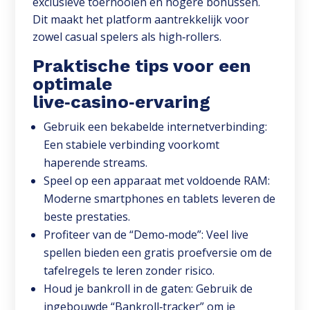
exclusieve toernooien en hogere bonussen.
Dit maakt het platform aantrekkelijk voor
zowel casual spelers als high‑rollers.
Praktische tips voor een
optimale
live‑casino‑ervaring
Gebruik een bekabelde internetverbinding:
Een stabiele verbinding voorkomt
haperende streams.
Speel op een apparaat met voldoende RAM:
Moderne smartphones en tablets leveren de
beste prestaties.
Profiteer van de “Demo‑mode”: Veel live
spellen bieden een gratis proefversie om de
tafelregels te leren zonder risico.
Houd je bankroll in de gaten: Gebruik de
ingebouwde “Bankroll‑tracker” om je