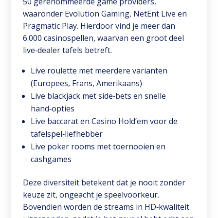
50 gerenommeerde game providers,
waaronder Evolution Gaming, NetEnt Live en
Pragmatic Play. Hierdoor vind je meer dan
6.000 casinospellen, waarvan een groot deel
live‑dealer tafels betreft.
Live roulette met meerdere varianten
(Europees, Frans, Amerikaans)
Live blackjack met side‑bets en snelle
hand‑opties
Live baccarat en Casino Hold’em voor de
tafelspel‑liefhebber
Live poker rooms met toernooien en
cashgames
Deze diversiteit betekent dat je nooit zonder
keuze zit, ongeacht je speelvoorkeur.
Bovendien worden de streams in HD‑kwaliteit