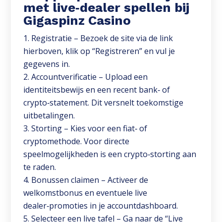
met live‑dealer spellen bij
Gigaspinz Casino
Registratie – Bezoek de site via de link
hierboven, klik op “Registreren” en vul je
gegevens in.
Accountverificatie – Upload een
identiteitsbewijs en een recent bank‑ of
crypto‑statement. Dit versnelt toekomstige
uitbetalingen.
Storting – Kies voor een fiat‑ of
cryptomethode. Voor directe
speelmogelijkheden is een crypto‑storting aan
te raden.
Bonussen claimen – Activeer de
welkomstbonus en eventuele live
dealer‑promoties in je accountdashboard.
Selecteer een live tafel – Ga naar de “Live