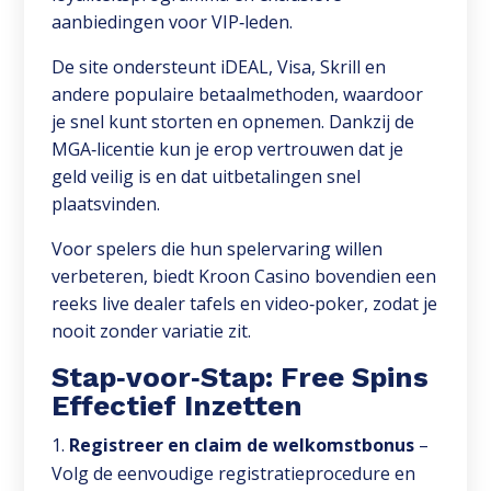
aanbiedingen voor VIP‑leden.
De site ondersteunt iDEAL, Visa, Skrill en
andere populaire betaalmethoden, waardoor
je snel kunt storten en opnemen. Dankzij de
MGA‑licentie kun je erop vertrouwen dat je
geld veilig is en dat uitbetalingen snel
plaatsvinden.
Voor spelers die hun spelervaring willen
verbeteren, biedt Kroon Casino bovendien een
reeks live dealer tafels en video‑poker, zodat je
nooit zonder variatie zit.
Stap‑voor‑Stap: Free Spins
Effectief Inzetten
Registreer en claim de welkomstbonus
–
Volg de eenvoudige registratieprocedure en