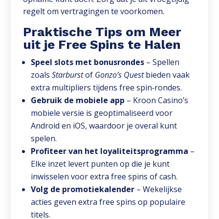
regelt om vertragingen te voorkomen.
Praktische Tips om Meer
uit je Free Spins te Halen
Speel slots met bonusrondes
– Spellen
zoals
Starburst
of
Gonzo’s Quest
bieden vaak
extra multipliers tijdens free spin‑rondes.
Gebruik de mobiele app
– Kroon Casino’s
mobiele versie is geoptimaliseerd voor
Android en iOS, waardoor je overal kunt
spelen.
Profiteer van het loyaliteitsprogramma
–
Elke inzet levert punten op die je kunt
inwisselen voor extra free spins of cash.
Volg de promotiekalender
– Wekelijkse
acties geven extra free spins op populaire
titels.