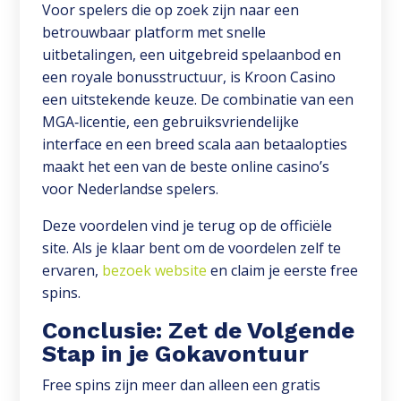
Voor spelers die op zoek zijn naar een
betrouwbaar platform met snelle
uitbetalingen, een uitgebreid spelaanbod en
een royale bonusstructuur, is Kroon Casino
een uitstekende keuze. De combinatie van een
MGA‑licentie, een gebruiksvriendelijke
interface en een breed scala aan betaalopties
maakt het een van de beste online casino’s
voor Nederlandse spelers.
Deze voordelen vind je terug op de officiële
site. Als je klaar bent om de voordelen zelf te
ervaren,
bezoek website
en claim je eerste free
spins.
Conclusie: Zet de Volgende
Stap in je Gokavontuur
Free spins zijn meer dan alleen een gratis