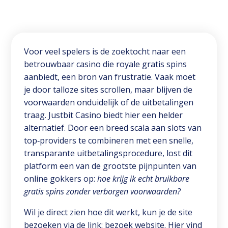
Voor veel spelers is de zoektocht naar een
betrouwbaar casino die royale gratis spins
aanbiedt, een bron van frustratie. Vaak moet
je door talloze sites scrollen, maar blijven de
voorwaarden onduidelijk of de uitbetalingen
traag. Justbit Casino biedt hier een helder
alternatief. Door een breed scala aan slots van
top‑providers te combineren met een snelle,
transparante uitbetalingsprocedure, lost dit
platform een van de grootste pijnpunten van
online gokkers op:
hoe krijg ik echt bruikbare
gratis spins zonder verborgen voorwaarden?
Wil je direct zien hoe dit werkt, kun je de site
bezoeken via de link: bezoek website. Hier vind