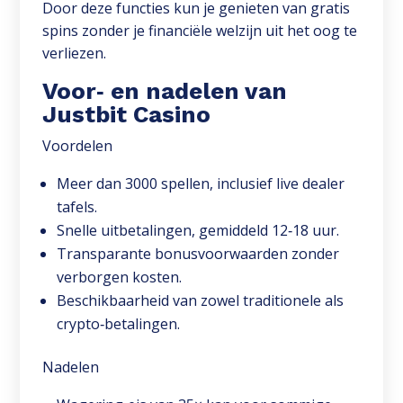
Door deze functies kun je genieten van gratis
spins zonder je financiële welzijn uit het oog te
verliezen.
Voor‑ en nadelen van
Justbit Casino
Voordelen
Meer dan 3000 spellen, inclusief live dealer
tafels.
Snelle uitbetalingen, gemiddeld 12‑18 uur.
Transparante bonusvoorwaarden zonder
verborgen kosten.
Beschikbaarheid van zowel traditionele als
crypto‑betalingen.
Nadelen