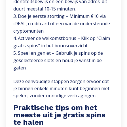
identiteitsbewijs en een bewijs van adres; dit
duurt meestal 10‑15 minuten.
Doe je eerste storting – Minimum €10 via
iDEAL, creditcard of een van de ondersteunde
cryptomunten.
Activeer de welkomstbonus – Klik op “Claim
gratis spins” in het bonusoverzicht.
Speel en geniet – Gebruik je spins op de
geselecteerde slots en houd je winst in de
gaten.
Deze eenvoudige stappen zorgen ervoor dat
je binnen enkele minuten kunt beginnen met
spelen, zonder onnodige vertragingen.
Praktische tips om het
meeste uit je gratis spins
te halen