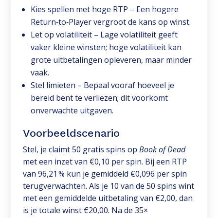
Kies spellen met hoge RTP – Een hogere
Return‑to‑Player vergroot de kans op winst.
Let op volatiliteit – Lage volatiliteit geeft
vaker kleine winsten; hoge volatiliteit kan
grote uitbetalingen opleveren, maar minder
vaak.
Stel limieten – Bepaal vooraf hoeveel je
bereid bent te verliezen; dit voorkomt
onverwachte uitgaven.
Voorbeeldscenario
Stel, je claimt 50 gratis spins op
Book of Dead
met een inzet van €0,10 per spin. Bij een RTP
van 96,21 % kun je gemiddeld €0,096 per spin
terugverwachten. Als je 10 van de 50 spins wint
met een gemiddelde uitbetaling van €2,00, dan
is je totale winst €20,00. Na de 35×