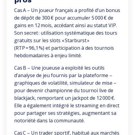
Cas A – Un joueur français a profité d’un bonus
de dépôt de 300 € pour accumuler 5 000 € de
gains en 12 mois, accédant ainsi au statut VIP.
Son secret : utilisation systématique des tours
gratuits sur les slots « Starburst »
(RTP = 96,1 %) et participation à des tournois
hebdomadaires à enjeu limité.
Cas B – Une joueuse a exploité les outils
d’analyse de jeu fournis par la plateforme –
graphiques de volatilité, simulateur de mise –
pour devenir championne du tournoi live de
blackjack, remportant un jackpot de 12 000 €.
Elle a également intégré le streaming en direct
pour partager ses stratégies, augmentant sa
notoriété dans la communauté.
Cas C – Un trader sportif, habitué aux marchés