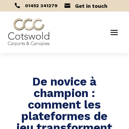


01452 341279
Get in touch
De novice à
champion :
comment les
plateformes de
jeu transforment