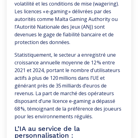
volatilité et les conditions de mise (wagering).
Les licences « e‑gaming » délivrées par des
autorités comme Malta Gaming Authority ou
l’Autorité Nationale des Jeux (ANJ) sont
devenues le gage de fiabilité bancaire et de
protection des données.
Statistiquement, le secteur a enregistré une
croissance annuelle moyenne de 12 % entre
2021 et 2024, portant le nombre d’utilisateurs
actifs à plus de 120 millions dans l’UE et
générant près de 35 milliards d’euros de
revenus. La part de marché des opérateurs
disposant d’une licence e‑gaming a dépassé
68 %, témoignant de la préférence des joueurs
pour les environnements régulés.
L’IA au service de la
personnalisation :