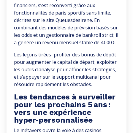
financiers, s’est reconverti grâce aux
fonctionnalités de paris sportifs sans limite,
décrites sur le site Queuesdesirene. En
combinant des modèles de prévision basés sur
les odds et un gestionnaire de bankroll strict, il
a généré un revenu mensuel stable de 4 000 €.
Les leçons tirées : profiter des bonus de dépôt
pour augmenter le capital de départ, exploiter
les outils d’analyse pour affiner les stratégies,
et s’appuyer sur le support multicanal pour
résoudre rapidement les obstacles.
Les tendances à surveiller
pour les prochains 5 ans :
vers une expérience
hyper‑personnalisée
Le métavers ouvre la voie à des casinos