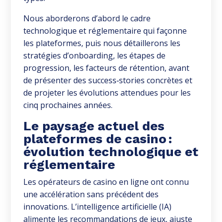
Nous aborderons d’abord le cadre
technologique et réglementaire qui façonne
les plateformes, puis nous détaillerons les
stratégies d’onboarding, les étapes de
progression, les facteurs de rétention, avant
de présenter des success‑stories concrètes et
de projeter les évolutions attendues pour les
cinq prochaines années.
Le paysage actuel des
plateformes de casino :
évolution technologique et
réglementaire
Les opérateurs de casino en ligne ont connu
une accélération sans précédent des
innovations. L’intelligence artificielle (IA)
alimente les recommandations de jeux, ajuste