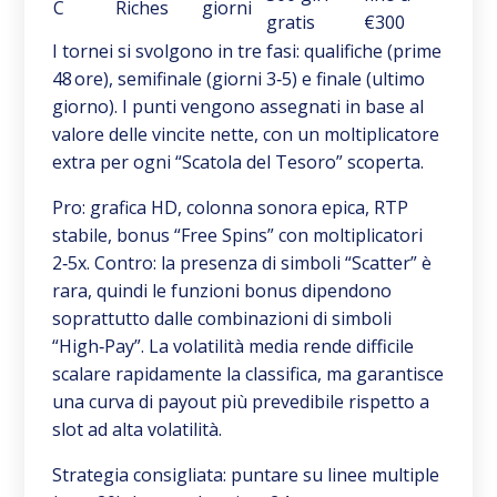
C
Riches
giorni
gratis
€300
I tornei si svolgono in tre fasi: qualifiche (prime
48 ore), semifinale (giorni 3‑5) e finale (ultimo
giorno). I punti vengono assegnati in base al
valore delle vincite nette, con un moltiplicatore
extra per ogni “Scatola del Tesoro” scoperta.
Pro: grafica HD, colonna sonora epica, RTP
stabile, bonus “Free Spins” con moltiplicatori
2‑5x. Contro: la presenza di simboli “Scatter” è
rara, quindi le funzioni bonus dipendono
soprattutto dalle combinazioni di simboli
“High‑Pay”. La volatilità media rende difficile
scalare rapidamente la classifica, ma garantisce
una curva di payout più prevedibile rispetto a
slot ad alta volatilità.
Strategia consigliata: puntare su linee multiple