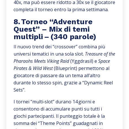
40x, ma può essere ridotto a 30x se il giocatore
completa il torneo entro la prima settimana.
8. Torneo “Adventure
Quest” – Mix di temi
multipli – (340 parole)
Il nuovo trend dei “crossover” combina più
universi tematici in una sola slot.
Treasure of the
Pharaohs Meets Viking Raid
(Yggdrasil) e
Space
Pirates & Wild West
(Blueprint) permettono al
giocatore di passare da un tema all’altro
durante lo stesso spin, grazie a “Dynamic Reel
Sets”.
I tornei “multi‑slot” durano 14 giorni e
consentono di accumulare punti su tutti i
giochi partecipanti. Il punteggio totale è la
somma dei “Theme Points” guadagnati in