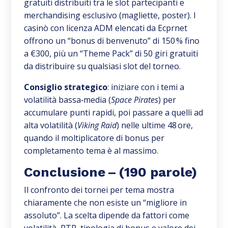
gratuiti distribuiti tra le slot partecipanti e
merchandising esclusivo (magliette, poster). I
casinò con licenza ADM elencati da Ecprnet
offrono un “bonus di benvenuto” di 150 % fino
a €300, più un “Theme Pack” di 50 giri gratuiti
da distribuire su qualsiasi slot del torneo.
Consiglio strategico
: iniziare con i temi a
volatilità bassa‑media (
Space Pirates
) per
accumulare punti rapidi, poi passare a quelli ad
alta volatilità (
Viking Raid
) nelle ultime 48 ore,
quando il moltiplicatore di bonus per
completamento tema è al massimo.
Conclusione – (190 parole)
Il confronto dei tornei per tema mostra
chiaramente che non esiste un “migliore in
assoluto”. La scelta dipende da fattori come