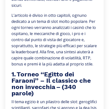
sicuri.
L’articolo è diviso in otto capitoli, ognuno
dedicato a un tema di slot molto popolare. Per
ogni torneo verranno analizzati i casinò che lo
ospitano, le meccaniche di gioco, i pro e i
contro dal punto di vista del giocatore e,
soprattutto, le strategie più efficaci per scalare
la leaderboard. Alla fine, una sintesi aiuterà a
capire quale combinazione di volatilità, RTP,
bonus e premi è la più adatta al proprio stile.
1. Torneo “Egitto dei
Faraoni” – Il classico che
non invecchia – (340
parole)
Il tema egizio è un pilastro delle slot: geroglifici
scintillanti, sarcofagi che si aprono e la dea Isis