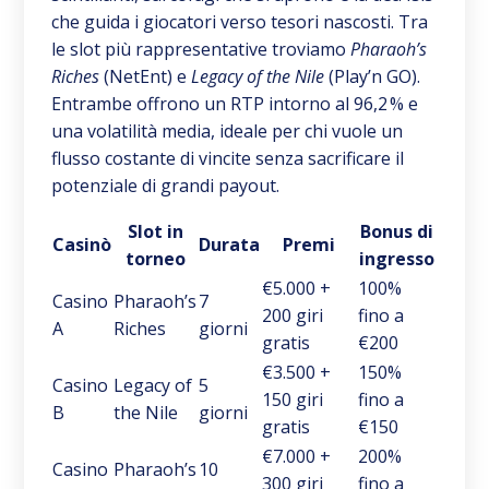
che guida i giocatori verso tesori nascosti. Tra
le slot più rappresentative troviamo
Pharaoh’s
Riches
(NetEnt) e
Legacy of the Nile
(Play’n GO).
Entrambe offrono un RTP intorno al 96,2 % e
una volatilità media, ideale per chi vuole un
flusso costante di vincite senza sacrificare il
potenziale di grandi payout.
Slot in
Bonus di
Casinò
Durata
Premi
torneo
ingresso
€5.000 +
100%
Casino
Pharaoh’s
7
200 giri
fino a
A
Riches
giorni
gratis
€200
€3.500 +
150%
Casino
Legacy of
5
150 giri
fino a
B
the Nile
giorni
gratis
€150
€7.000 +
200%
Casino
Pharaoh’s
10
300 giri
fino a