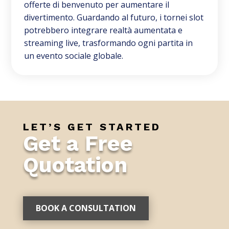
offerte di benvenuto per aumentare il
divertimento. Guardando al futuro, i tornei slot
potrebbero integrare realtà aumentata e
streaming live, trasformando ogni partita in
un evento sociale globale.
LET’S GET STARTED
Get a Free
Quotation
BOOK A CONSULTATION