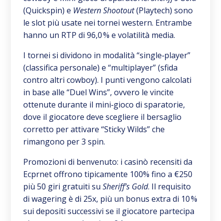
(Quickspin) e
Western Shootout
(Playtech) sono
le slot più usate nei tornei western. Entrambe
hanno un RTP di 96,0 % e volatilità media.
I tornei si dividono in modalità “single‑player”
(classifica personale) e “multiplayer” (sfida
contro altri cowboy). I punti vengono calcolati
in base alle “Duel Wins”, ovvero le vincite
ottenute durante il mini‑gioco di sparatorie,
dove il giocatore deve scegliere il bersaglio
corretto per attivare “Sticky Wilds” che
rimangono per 3 spin.
Promozioni di benvenuto: i casinò recensiti da
Ecprnet offrono tipicamente 100% fino a €250
più 50 giri gratuiti su
Sheriff’s Gold
. Il requisito
di wagering è di 25x, più un bonus extra di 10 %
sui depositi successivi se il giocatore partecipa