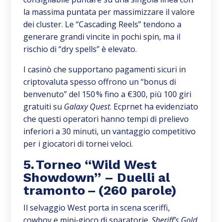
la massima puntata per massimizzare il valore
dei cluster. Le “Cascading Reels” tendono a
generare grandi vincite in pochi spin, ma il
rischio di “dry spells” è elevato.
I casinò che supportano pagamenti sicuri in
criptovaluta spesso offrono un “bonus di
benvenuto” del 150 % fino a €300, più 100 giri
gratuiti su
Galaxy Quest
. Ecprnet ha evidenziato
che questi operatori hanno tempi di prelievo
inferiori a 30 minuti, un vantaggio competitivo
per i giocatori di tornei veloci.
5. Torneo “Wild West
Showdown” – Duelli al
tramonto – (260 parole)
Il selvaggio West porta in scena sceriffi,
cowboy e mini‑gioco di sparatorie.
Sheriff’s Gold