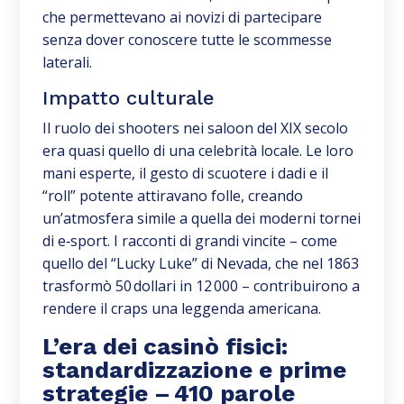
che permettevano ai novizi di partecipare
senza dover conoscere tutte le scommesse
laterali.
Impatto culturale
Il ruolo dei shooters nei saloon del XIX secolo
era quasi quello di una celebrità locale. Le loro
mani esperte, il gesto di scuotere i dadi e il
“roll” potente attiravano folle, creando
un’atmosfera simile a quella dei moderni tornei
di e‑sport. I racconti di grandi vincite – come
quello del “Lucky Luke” di Nevada, che nel 1863
trasformò 50 dollari in 12 000 – contribuirono a
rendere il craps una leggenda americana.
L’era dei casinò fisici:
standardizzazione e prime
strategie – 410 parole