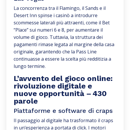
La concorrenza tra il Flamingo, il Sands e il
Desert Inn spinse i casinò a introdurre
scommesse laterali più attraenti, come il Bet
“Place” sui numeri 6 e 8, per aumentare il
volume di gioco. Tuttavia, la struttura dei
pagamenti rimase legata al margine della casa
originale, garantendo che la Pass Line
continuasse a essere la scelta più redditizia a
lungo termine.
L’avvento del gioco online:
rivoluzione digitale e
nuove opportunità – 430
parole
Piattaforme e software di craps
Il passaggio al digitale ha trasformato il craps
in un’esperienza a portata di click. I motori