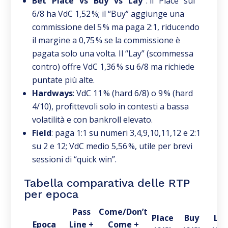
Bet “Place” vs “Buy” vs “Lay”
: il “Place” sui
6/8 ha VdC 1,52 %; il “Buy” aggiunge una
commissione del 5 % ma paga 2:1, riducendo
il margine a 0,75 % se la commissione è
pagata solo una volta. Il “Lay” (scommessa
contro) offre VdC 1,36 % su 6/8 ma richiede
puntate più alte.
Hardways
: VdC 11 % (hard 6/8) o 9 % (hard
4/10), profittevoli solo in contesti a bassa
volatilità e con bankroll elevato.
Field
: paga 1:1 su numeri 3,4,9,10,11,12 e 2:1
su 2 e 12; VdC medio 5,56 %, utile per brevi
sessioni di “quick win”.
Tabella comparativa delle RTP
per epoca
Pass
Come/Don’t
Place
Buy
Lay
Epoca
Line +
Come +