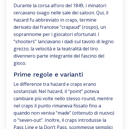
Durante la corsa all’oro del 1849, i minatori
cercavano svago nelle sale dei saloon. Qui, il
hazard fu abbreviato in craps, termine
derivato dal francese “crapaud” (rospo), un
soprannome per i giocatori sfortunati. I
“shooters” lanciavano i dadi sul tavolo di legno
grezzo; la velocità e la teatralità del tiro
divennero parte integrante del fascino del
gioco.
Prime regole e varianti
Le differenze tra hazard e craps erano
sostanziali. Nel hazard, il “point” poteva
cambiare più volte nello stesso round, mentre
nel craps il punto rimaneva fissato fino a
quando non veniva “made” (ottenuto di nuovo)
o “seven‑out”. Inoltre, il craps introdusse la
Pass Line e la Don’t Pass, scommesse semplici