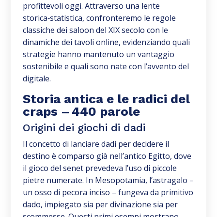
profittevoli oggi. Attraverso una lente
storica‑statistica, confronteremo le regole
classiche dei saloon del XIX secolo con le
dinamiche dei tavoli online, evidenziando quali
strategie hanno mantenuto un vantaggio
sostenibile e quali sono nate con l’avvento del
digitale.
Storia antica e le radici del
craps – 440 parole
Origini dei giochi di dadi
Il concetto di lanciare dadi per decidere il
destino è comparso già nell’antico Egitto, dove
il gioco del senet prevedeva l’uso di piccole
pietre numerate. In Mesopotamia, l’astragalo –
un osso di pecora inciso – fungeva da primitivo
dado, impiegato sia per divinazione sia per
scommesse. Questi primi esempi mostrano