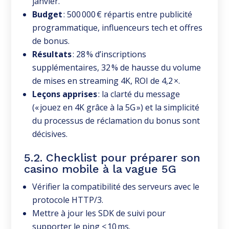
janvier.
Budget
: 500 000 € répartis entre publicité
programmatique, influenceurs tech et offres
de bonus.
Résultats
: 28 % d’inscriptions
supplémentaires, 32 % de hausse du volume
de mises en streaming 4K, ROI de 4,2 ×.
Leçons apprises
: la clarté du message
(« jouez en 4K grâce à la 5G ») et la simplicité
du processus de réclamation du bonus sont
décisives.
5.2. Checklist pour préparer son
casino mobile à la vague 5G
Vérifier la compatibilité des serveurs avec le
protocole HTTP/3.
Mettre à jour les SDK de suivi pour
supporter le ping < 10 ms.