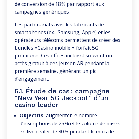
de conversion de 18 % par rapport aux
campagnes génériques.
Les partenariats avec les fabricants de
smartphones (ex. : Samsung, Apple) et les
opérateurs télécoms permettent de créer des
bundles « Casino mobile + forfait 5G
premium ». Ces offres incluent souvent un
accès gratuit à des jeux en AR pendant la
première semaine, générant un pic
d’engagement.
5.1. Étude de cas : campagne
“New Year 5G Jackpot” d’un
casino leader
Objectifs
: augmenter le nombre
d’inscriptions de 25 % et le volume de mises
en live dealer de 30 % pendant le mois de