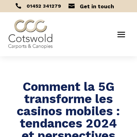


01452 341279
Get in touch
Comment la 5G
transforme les
casinos mobiles :
tendances 2024
et perspectives