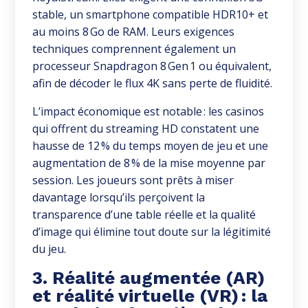
stable, un smartphone compatible HDR10+ et
au moins 8 Go de RAM. Leurs exigences
techniques comprennent également un
processeur Snapdragon 8 Gen 1 ou équivalent,
afin de décoder le flux 4K sans perte de fluidité.
L’impact économique est notable : les casinos
qui offrent du streaming HD constatent une
hausse de 12 % du temps moyen de jeu et une
augmentation de 8 % de la mise moyenne par
session. Les joueurs sont prêts à miser
davantage lorsqu’ils perçoivent la
transparence d’une table réelle et la qualité
d’image qui élimine tout doute sur la légitimité
du jeu.
3. Réalité augmentée (AR)
et réalité virtuelle (VR) : la