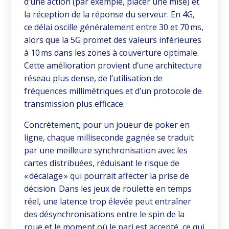
d’une action (par exemple, placer une mise) et
la réception de la réponse du serveur. En 4G,
ce délai oscille généralement entre 30 et 70 ms,
alors que la 5G promet des valeurs inférieures
à 10 ms dans les zones à couverture optimale.
Cette amélioration provient d’une architecture
réseau plus dense, de l’utilisation de
fréquences millimétriques et d’un protocole de
transmission plus efficace.
Concrètement, pour un joueur de poker en
ligne, chaque milliseconde gagnée se traduit
par une meilleure synchronisation avec les
cartes distribuées, réduisant le risque de
« décalage » qui pourrait affecter la prise de
décision. Dans les jeux de roulette en temps
réel, une latence trop élevée peut entraîner
des désynchronisations entre le spin de la
roue et le moment où le pari est accepté, ce qui