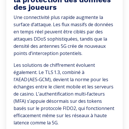
des joueurs
Une connectivité plus rapide augmente la
surface d’attaque. Les flux massifs de données
en temps réel peuvent être ciblés par des
attaques DDoS sophistiquées, tandis que la
densité des antennes 5G crée de nouveaux
points d’interception potentiels.
Les solutions de chiffrement évoluent
également. Le TLS 1.3, combiné à
l’AEAD (AES‑GCM), devient la norme pour les
échanges entre le client mobile et les serveurs
de casino. L’authentification multi‑facteurs
(MFA) s’appuie désormais sur des tokens
basés sur le protocole FIDO2, qui fonctionnent
efficacement même sur les réseaux à haute
latence comme la 5G.