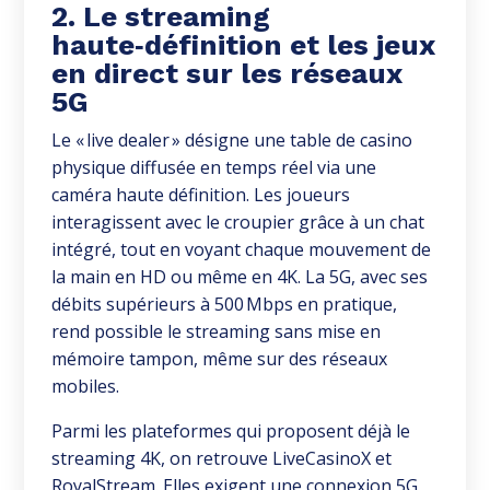
2. Le streaming
haute‑définition et les jeux
en direct sur les réseaux
5G
Le « live dealer » désigne une table de casino
physique diffusée en temps réel via une
caméra haute définition. Les joueurs
interagissent avec le croupier grâce à un chat
intégré, tout en voyant chaque mouvement de
la main en HD ou même en 4K. La 5G, avec ses
débits supérieurs à 500 Mbps en pratique,
rend possible le streaming sans mise en
mémoire tampon, même sur des réseaux
mobiles.
Parmi les plateformes qui proposent déjà le
streaming 4K, on retrouve LiveCasinoX et
RoyalStream. Elles exigent une connexion 5G