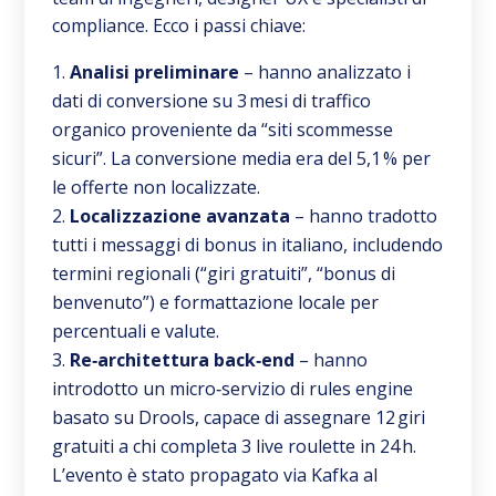
compliance. Ecco i passi chiave:
Analisi preliminare
– hanno analizzato i
dati di conversione su 3 mesi di traffico
organico proveniente da “siti scommesse
sicuri”. La conversione media era del 5,1 % per
le offerte non localizzate.
Localizzazione avanzata
– hanno tradotto
tutti i messaggi di bonus in italiano, includendo
termini regionali (“giri gratuiti”, “bonus di
benvenuto”) e formattazione locale per
percentuali e valute.
Re‑architettura back‑end
– hanno
introdotto un micro‑servizio di rules engine
basato su Drools, capace di assegnare 12 giri
gratuiti a chi completa 3 live roulette in 24 h.
L’evento è stato propagato via Kafka al