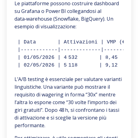
Le piattaforme possono costruire dashboard
su Grafana o Power BI collegandosi al
data‑warehouse (Snowflake, BigQuery). Un
esempio di visualizzazione:
| Data       | Attivazioni | VMP (€) | 
|------------|-------------|---------|-
| 01/05/2026 | 4 532       | 8,45    | 3
L’A/B testing è essenziale per valutare varianti
linguistiche. Una variante può mostrare il
requisito di wagering in forma “30x” mentre
l’altra lo espone come “30 volte l’importo dei
giri gratuiti”. Dopo 48 h, si confrontano i tassi
di attivazione e si sceglie la versione più
performante.