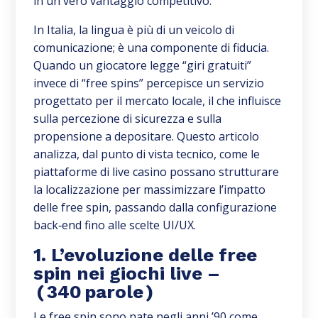
in un vero vantaggio competitivo.
In Italia, la lingua è più di un veicolo di
comunicazione; è una componente di fiducia.
Quando un giocatore legge “giri gratuiti”
invece di “free spins” percepisce un servizio
progettato per il mercato locale, il che influisce
sulla percezione di sicurezza e sulla
propensione a depositare. Questo articolo
analizza, dal punto di vista tecnico, come le
piattaforme di live casino possano strutturare
la localizzazione per massimizzare l’impatto
delle free spin, passando dalla configurazione
back‑end fino alle scelte UI/UX.
1. L’evoluzione delle free
spin nei giochi live –
( 340 parole )
Le free spin sono nate negli anni ’90 come