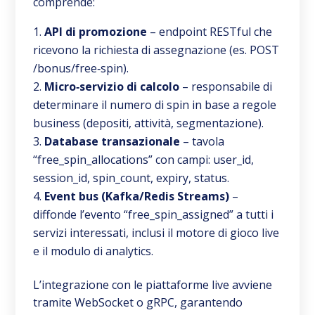
comprende:
API di promozione
– endpoint RESTful che
ricevono la richiesta di assegnazione (es. POST
/bonus/free‑spin).
Micro‑servizio di calcolo
– responsabile di
determinare il numero di spin in base a regole
business (depositi, attività, segmentazione).
Database transazionale
– tavola
“free_spin_allocations” con campi: user_id,
session_id, spin_count, expiry, status.
Event bus (Kafka/Redis Streams)
–
diffonde l’evento “free_spin_assigned” a tutti i
servizi interessati, inclusi il motore di gioco live
e il modulo di analytics.
L’integrazione con le piattaforme live avviene
tramite WebSocket o gRPC, garantendo