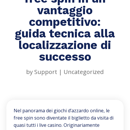
vantaggio
competitivo:
guida tecnica alla
localizzazione di
successo
by
Support
|
Uncategorized
Nel panorama dei giochi d’azzardo online, le
free spin sono diventate il biglietto da visita di
quasi tutti i live casino. Originariamente