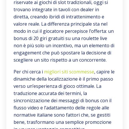
riservate ai giochi di slot tradizionali, oggi si
trovano integrate in tavoli con dealer in
diretta, creando ibridi di intrattenimento e
valore reale. La differenza principale sta nel
modo in cui il giocatore percepisce l’offerta: un
bonus di 20 giri gratuiti su una roulette live
non è più solo un incentivo, ma un elemento di
engagement che può spostare la decisione di
scegliere un sito rispetto a un concorrente.
Per chi cerca i
migliori siti scommesse
, capire le
dinamiche della localizzazione è il primo passo
verso un’esperienza di gioco ottimale. La
traduzione accurata dei termini, la
sincronizzazione dei messaggi di bonus con il
flusso video e l’adattamento delle regole alle
normative italiane sono fattori che, se gestiti
bene, trasformano una semplice promozione