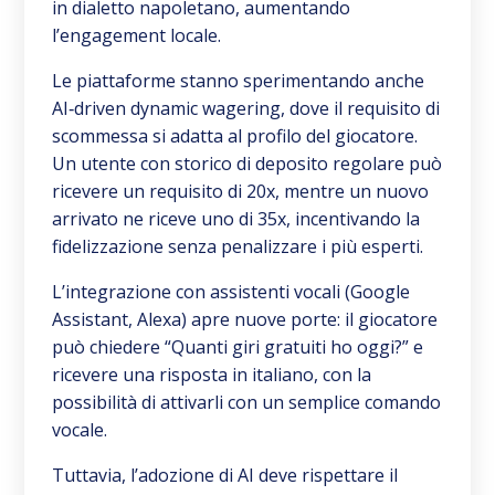
in dialetto napoletano, aumentando
l’engagement locale.
Le piattaforme stanno sperimentando anche
AI‑driven dynamic wagering, dove il requisito di
scommessa si adatta al profilo del giocatore.
Un utente con storico di deposito regolare può
ricevere un requisito di 20x, mentre un nuovo
arrivato ne riceve uno di 35x, incentivando la
fidelizzazione senza penalizzare i più esperti.
L’integrazione con assistenti vocali (Google
Assistant, Alexa) apre nuove porte: il giocatore
può chiedere “Quanti giri gratuiti ho oggi?” e
ricevere una risposta in italiano, con la
possibilità di attivarli con un semplice comando
vocale.
Tuttavia, l’adozione di AI deve rispettare il