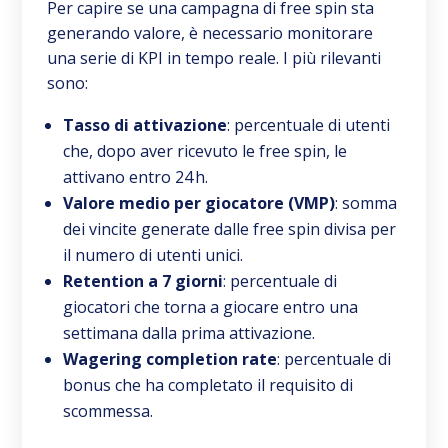
Per capire se una campagna di free spin sta
generando valore, è necessario monitorare
una serie di KPI in tempo reale. I più rilevanti
sono:
Tasso di attivazione
: percentuale di utenti
che, dopo aver ricevuto le free spin, le
attivano entro 24 h.
Valore medio per giocatore (VMP)
: somma
dei vincite generate dalle free spin divisa per
il numero di utenti unici.
Retention a 7 giorni
: percentuale di
giocatori che torna a giocare entro una
settimana dalla prima attivazione.
Wagering completion rate
: percentuale di
bonus che ha completato il requisito di
scommessa.