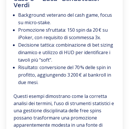
Verdi
Background: veterano del cash game, focus
su micro‑stake.
Promozione sfruttata: 150 spin da 20 € su
iPoker, con requisito di scommessa 3x.
Decisione tattica: combinazione di bet sizing
dinamico e utilizzo di HUD per identificare i
tavoli più “soft”.
Risultato: conversione del 70 % delle spin in
profitto, aggiungendo 3 200 € al bankroll in
due mesi.
Questi esempi dimostrano come la corretta
analisi dei termini, l’uso di strumenti statistici e
una gestione disciplinata delle free spins
possano trasformare una promozione
apparentemente modesta in una fonte di