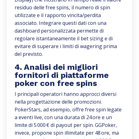
residuo delle free spins, il numero di spin
utilizzate e il rapporto vincita/perdita
associato. Integrare questi dati con una
dashboard personalizzata permette di
regolare istantaneamente il bet sizing e di
evitare di superare i limiti di wagering prima
del previsto.
4. Analisi dei migliori
fornitori di piattaforme
poker con free spins
I principali operatori hanno approcci diversi
nella progettazione delle promozioni.
PokerStars, ad esempio, offre free spin legate
a eventi live, con una durata di 24 ore e un
limite di 5 000 € di payout per spin. GGPoker,
invece, propone spin illimitate per 48 ore, ma