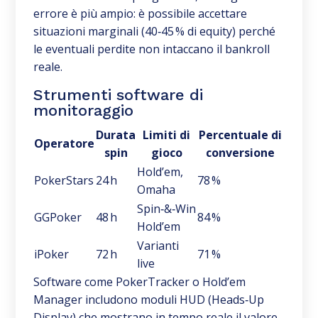
errore è più ampio: è possibile accettare
situazioni marginali (40‑45 % di equity) perché
le eventuali perdite non intaccano il bankroll
reale.
Strumenti software di
monitoraggio
Durata
Limiti di
Percentuale di
Operatore
spin
gioco
conversione
Hold’em,
PokerStars
24 h
78 %
Omaha
Spin‑&‑Win
GGPoker
48 h
84 %
Hold’em
Varianti
iPoker
72 h
71 %
live
Software come PokerTracker o Hold’em
Manager includono moduli HUD (Heads‑Up
Display) che mostrano in tempo reale il valore