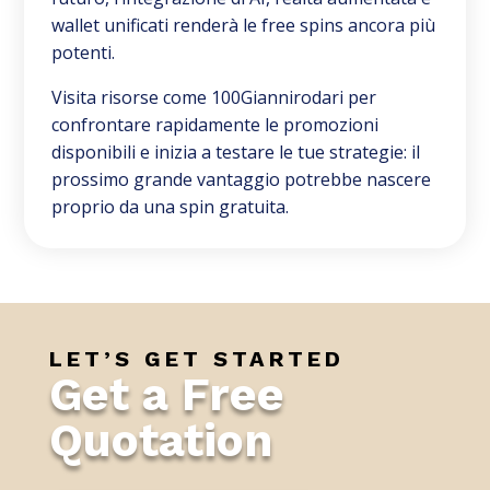
wallet unificati renderà le free spins ancora più
potenti.
Visita risorse come 100Giannirodari per
confrontare rapidamente le promozioni
disponibili e inizia a testare le tue strategie: il
prossimo grande vantaggio potrebbe nascere
proprio da una spin gratuita.
LET’S GET STARTED
Get a Free
Quotation