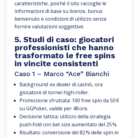
caratteristiche, poiché il sito raccoglie le
informazioni di base su licenze, bonus
benvenuto e condizioni di utilizzo senza
fornire valutazioni soggettive.
5. Studi di caso: giocatori
professionisti che hanno
trasformato le free spins
in vincite consistenti
Caso 1 – Marco “Ace” Bianchi
Background: ex dealer di casinò, ora
giocatore di tornei high‑roller.
Promozione sfruttata: 100 free spin da 50 €
su GGPoker, valide per 48 ore.
Decisione tattica: utilizzo della strategia
push‑fold con bet size aumentato del 25 %.
Risultato: conversione del 82 % delle spin in