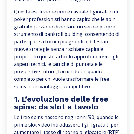
Questa evoluzione non è casuale. I giocatori di
poker professionisti hanno capito che le spin
gratuite possono diventare un vero e proprio
strumento di bankroll building, consentendo di
partecipare a tornei più grandi o di testare
nuove strategie senza rischiare capitale
proprio. In questo articolo approfondiremo gli
aspetti tecnici, le tattiche di puntata e le
prospettive future, fornendo un quadro
completo per chi vuole trasformare le free
spins in un vantaggio competitivo.
1. L’evoluzione delle free
spins: da slot a tavolo
Le free spins nascono negli anni ’90, quando le
prime slot video introdussero i giri gratuiti per
aumentare il tasso di ritorno al giocatore (RTP)