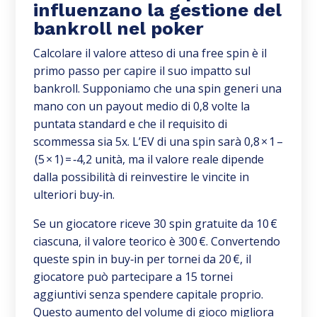
influenzano la gestione del
bankroll nel poker
Calcolare il valore atteso di una free spin è il
primo passo per capire il suo impatto sul
bankroll. Supponiamo che una spin generi una
mano con un payout medio di 0,8 volte la
puntata standard e che il requisito di
scommessa sia 5x. L’EV di una spin sarà 0,8 × 1 –
(5 × 1) = ‑4,2 unità, ma il valore reale dipende
dalla possibilità di reinvestire le vincite in
ulteriori buy‑in.
Se un giocatore riceve 30 spin gratuite da 10 €
ciascuna, il valore teorico è 300 €. Convertendo
queste spin in buy‑in per tornei da 20 €, il
giocatore può partecipare a 15 tornei
aggiuntivi senza spendere capitale proprio.
Questo aumento del volume di gioco migliora