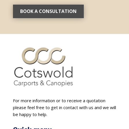
BOOK A CONSULTATION
For more information or to receive a quotation
please feel free to get in contact with us and we will
be happy to help.