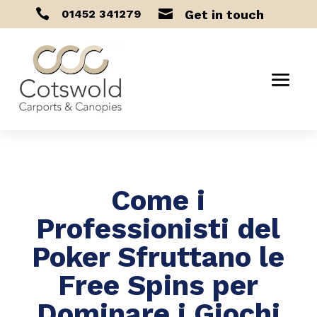


01452 341279
Get in touch
Come i
Professionisti del
Poker Sfruttano le
Free Spins per
Dominare i Giochi