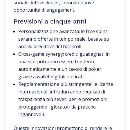
sociale del live dealer, creando nuove
opportunità di engagement.
Previsioni a cinque anni
Personalizzazione avanzata: le free spins
saranno offerte in tempo reale, basate su
analisi predittive del bankroll.
Cross‑game synergy: crediti guadagnati in
una slot potranno essere trasferiti
automaticamente a un tavolo di poker,
grazie a wallet digitali unificati.
Regolamentazione più stringente: le licenze
internazionali introdurranno requisiti di
trasparenza più severi per le promozioni,
proteggendo i giocatori da pratiche
ingannevoli.
Queste innovazioni promettono di rendere le