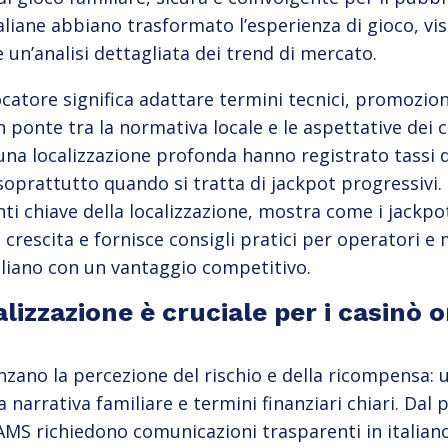
liane abbiano trasformato l’esperienza di gioco, vi
e un’analisi dettagliata dei trend di mercato.
iocatore significa adattare termini tecnici, promozion
ponte tra la normativa locale e le aspettative dei c
una localizzazione profonda hanno registrato tassi d
oprattutto quando si tratta di jackpot progressivi.
 chiave della localizzazione, mostra come i jackpot
i crescita e fornisce consigli pratici per operatori 
aliano con un vantaggio competitivo.
alizzazione è cruciale per i casinò o
uenzano la percezione del rischio e della ricompensa: 
 narrativa familiare e termini finanziari chiari. Dal 
AMS richiedono comunicazioni trasparenti in italiano,