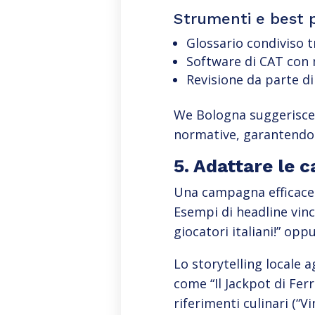
Strumenti e best p
Glossario condiviso t
Software di CAT con 
Revisione da parte di
We Bologna suggerisce d
normative, garantendo c
5. Adattare le 
Una campagna efficace i
Esempi di headline vince
giocatori italiani!” opp
Lo storytelling locale 
come “Il Jackpot di Fer
riferimenti culinari (“