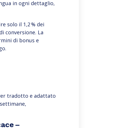
ingua in ogni dettaglio,
e solo il 1,2 % dei
 di conversione. La
ermini di bonus e
go.
er tradotto e adattato
 settimane,
cace –