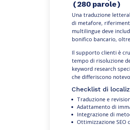
( 280 parole )
Una traduzione letteral
di metafore, riferiment
multilingue deve includ
bonifico bancario, oltr
Il supporto clienti è cru
tempo di risoluzione de
keyword research specif
che differiscono notevo
Checklist di locali
Traduzione e revisio
Adattamento di immagi
Integrazione di meto
Ottimizzazione SEO co