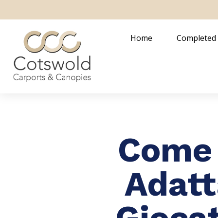
Home
Completed
Come 
Adatt
Giocat