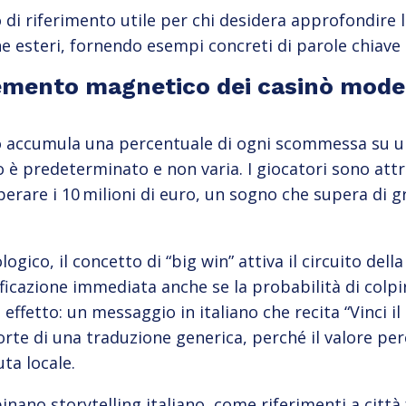
di riferimento utile per chi desidera approfondire l
ne esteri, fornendo esempi concreti di parole chiave
lemento magnetico dei casinò mode
 accumula una percentuale di ogni scommessa su una
 è predeterminato e non varia. I giocatori sono attra
erare i 10 milioni di euro, un sogno che supera di 
logico, il concetto di “big win” attiva il circuito de
ficazione immediata anche se la probabilità di colpir
 effetto: un messaggio in italiano che recita “Vinci i
forte di una traduzione generica, perché il valore pe
uta locale.
ano storytelling italiano, come riferimenti a citt