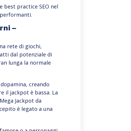
e best practice SEO nel
 performanti.
rni –
 rete di giochi,
tti dal potenziale di
gran lunga la normale
lla dopamina, creando
e il jackpot è bassa. La
l Mega Jackpot da
rcepito è legato a una
à famose o a personaggi