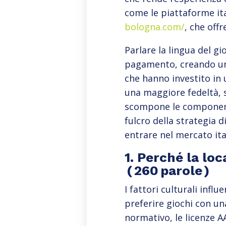
come le piattaforme ita
bologna.com/
, che offr
Parlare la lingua del g
pagamento, creando un 
che hanno investito in 
una maggiore fedeltà, s
scompone le componenti
fulcro della strategia d
entrare nel mercato it
1. Perché la loc
( 260 parole )
I fattori culturali infl
preferire giochi con una
normativo, le licenze A