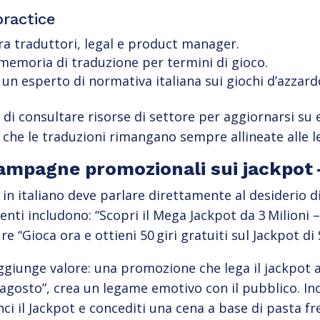
ractice
ra traduttori, legal e product manager.
memoria di traduzione per termini di gioco.
 un esperto di normativa italiana sui giochi d’azzard
i consultare risorse di settore per aggiornarsi su 
he le traduzioni rimangano sempre allineate alle le
campagne promozionali sui jackpot –
n italiano deve parlare direttamente al desiderio di
nti includono: “Scopri il Mega Jackpot da 3 Milioni –
ure “Gioca ora e ottieni 50 giri gratuiti sul Jackpot di
aggiunge valore: una promozione che lega il jackpot a
ragosto”, crea un legame emotivo con il pubblico. Inol
Vinci il Jackpot e concediti una cena a base di pasta 