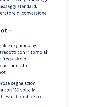
messaggi standard.
leratore di conversione
pot –
ali e di gameplay.
radotti con “ritorno al
 “requisito di
con “puntata
pot.
erose segnalazioni
sa con “30 volte la
chieste di rimborso e