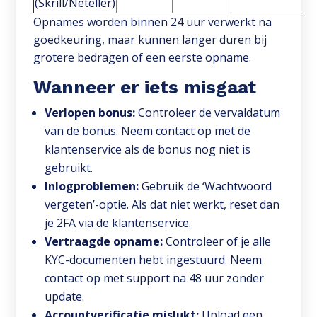
(Skrill/Neteller)
Opnames worden binnen 24 uur verwerkt na
goedkeuring, maar kunnen langer duren bij
grotere bedragen of een eerste opname.
Wanneer er iets misgaat
Verlopen bonus:
Controleer de vervaldatum
van de bonus. Neem contact op met de
klantenservice als de bonus nog niet is
gebruikt.
Inlogproblemen:
Gebruik de ‘Wachtwoord
vergeten’-optie. Als dat niet werkt, reset dan
je 2FA via de klantenservice.
Vertraagde opname:
Controleer of je alle
KYC-documenten hebt ingestuurd. Neem
contact op met support na 48 uur zonder
update.
Accountverificatie mislukt:
Upload een