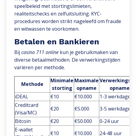
speelbeleid met stortingslimieten,
realiteitschecks en zelfuitsluiting. KYC-
procedures worden strikt nageleefd om fraude
en witwassen te voorkomen.
Betalen en Bankieren
Bij
casino 711 online
kun je gebruikmaken van
diverse betaalmethoden. De verwerkingstijden
variëren per methode.
Minimale
Maximale
Verwerkingsti
Methode
storting
opname
opname
iDEAL
€10
€10.000
1-3 werkdagen
Creditcard
€20
€5.000
3-5 werkdagen
(Visa/MC)
Bitcoin
€20
€50.000
0-24 uur
E-wallet
€10
€10.000
24-48 uur