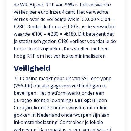
de WR. Bij een RTP van 96% is het verwachte
verlies per euro inzet 4 cent. Het verwachte
verlies over de volledige WR is: €7.000 × 0,04 =
€280. Omdat de bonus €100 is, is de verwachte
waarde: €100 – €280 = -€180. Dit betekent dat
je statistisch gezien €180 verliest voordat je de
bonus kunt vrijspelen. Kies spellen met een
hoog RTP om het verlies te minimaliseren.
Veiligheid
711 Casino maakt gebruik van SSL-encryptie
(256-bit) om alle gegevensverbindingen te
beveiligen. Het platform werkt onder een
Curaçao-licentie (eGaming).
Let op:
Bij een
Curaçao-licentie kunnen winsten uit online
gokken in Nederland onderworpen zijn aan
inkomstenbelasting. Controleer je lokale
wetgeving. Daarnaast is er een verantwoord