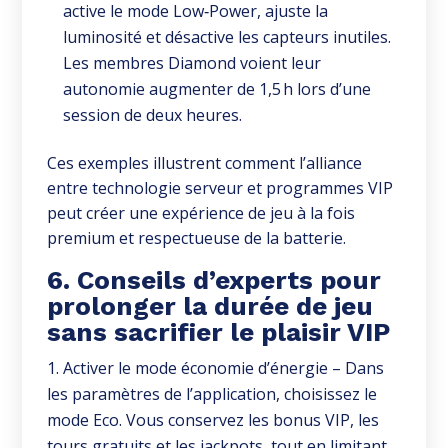
active le mode Low‑Power, ajuste la
luminosité et désactive les capteurs inutiles.
Les membres Diamond voient leur
autonomie augmenter de 1,5 h lors d’une
session de deux heures.
Ces exemples illustrent comment l’alliance
entre technologie serveur et programmes VIP
peut créer une expérience de jeu à la fois
premium et respectueuse de la batterie.
6. Conseils d’experts pour
prolonger la durée de jeu
sans sacrifier le plaisir VIP
Activer le mode économie d’énergie – Dans
les paramètres de l’application, choisissez le
mode Eco. Vous conservez les bonus VIP, les
tours gratuits et les jackpots, tout en limitant