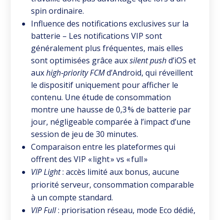
spin ordinaire.
Influence des notifications exclusives sur la
batterie – Les notifications VIP sont
généralement plus fréquentes, mais elles
sont optimisées grâce aux
silent push
d’iOS et
aux
high‑priority FCM
d’Android, qui réveillent
le dispositif uniquement pour afficher le
contenu. Une étude de consommation
montre une hausse de 0,3 % de batterie par
jour, négligeable comparée à l’impact d’une
session de jeu de 30 minutes.
Comparaison entre les plateformes qui
offrent des VIP « light » vs « full »
VIP Light
: accès limité aux bonus, aucune
priorité serveur, consommation comparable
à un compte standard.
VIP Full
: priorisation réseau, mode Eco dédié,