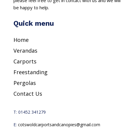
please feel free to get in contact with us and we will
be happy to help.
Quick menu
Home
Verandas
Carports
Freestanding
Pergolas
Contact Us
T: 01452 341279
E:
cotswoldcarportsandcanopies@gmail.com