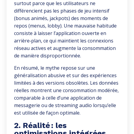
surtout parce que les utilisateurs ne
différencient pas les phases de jeu intensif
(bonus animés, jackpots) des moments de
repos (menus, lobby). Une mauvaise habitude
consiste à laisser l’application ouverte en
arrière‑plan, ce qui maintient les connexions
réseau actives et augmente la consommation
de manière disproportionnée.
En résumé, le mythe repose sur une
généralisation abusive et sur des expériences
limitées à des versions obsolètes. Les données
réelles montrent une consommation modérée,
comparable à celle d’une application de
messagerie ou de streaming audio lorsqu’elle
est utilisée de façon optimale.
2. Réalité : les
optimisations intégrées