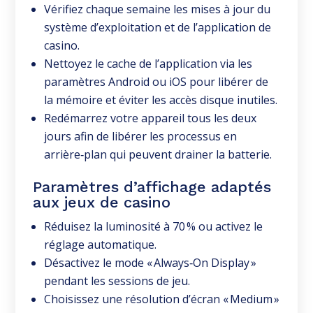
Vérifiez chaque semaine les mises à jour du
système d’exploitation et de l’application de
casino.
Nettoyez le cache de l’application via les
paramètres Android ou iOS pour libérer de
la mémoire et éviter les accès disque inutiles.
Redémarrez votre appareil tous les deux
jours afin de libérer les processus en
arrière‑plan qui peuvent drainer la batterie.
Paramètres d’affichage adaptés
aux jeux de casino
Réduisez la luminosité à 70 % ou activez le
réglage automatique.
Désactivez le mode « Always‑On Display »
pendant les sessions de jeu.
Choisissez une résolution d’écran « Medium »