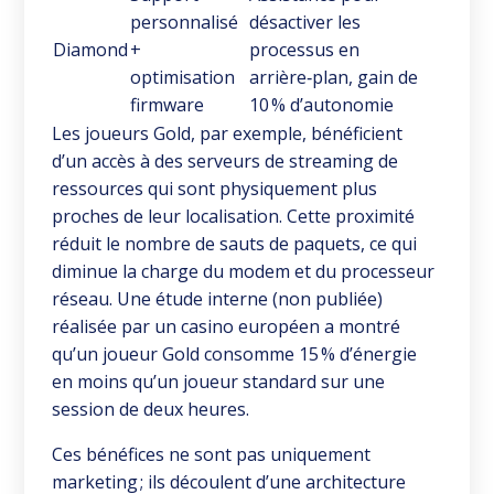
personnalisé
désactiver les
Diamond
+
processus en
optimisation
arrière‑plan, gain de
firmware
10 % d’autonomie
Les joueurs Gold, par exemple, bénéficient
d’un accès à des serveurs de streaming de
ressources qui sont physiquement plus
proches de leur localisation. Cette proximité
réduit le nombre de sauts de paquets, ce qui
diminue la charge du modem et du processeur
réseau. Une étude interne (non publiée)
réalisée par un casino européen a montré
qu’un joueur Gold consomme 15 % d’énergie
en moins qu’un joueur standard sur une
session de deux heures.
Ces bénéfices ne sont pas uniquement
marketing ; ils découlent d’une architecture