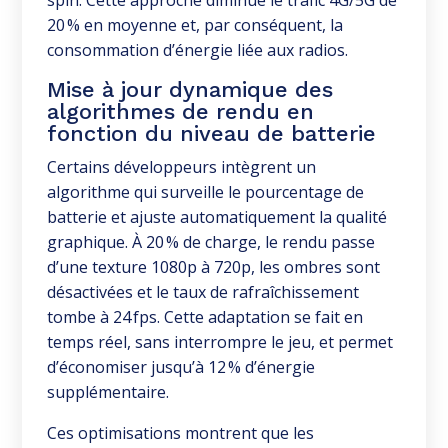
spin. Cette approche diminue le trafic 4G/5G de
20 % en moyenne et, par conséquent, la
consommation d’énergie liée aux radios.
Mise à jour dynamique des
algorithmes de rendu en
fonction du niveau de batterie
Certains développeurs intègrent un
algorithme qui surveille le pourcentage de
batterie et ajuste automatiquement la qualité
graphique. À 20 % de charge, le rendu passe
d’une texture 1080p à 720p, les ombres sont
désactivées et le taux de rafraîchissement
tombe à 24 fps. Cette adaptation se fait en
temps réel, sans interrompre le jeu, et permet
d’économiser jusqu’à 12 % d’énergie
supplémentaire.
Ces optimisations montrent que les