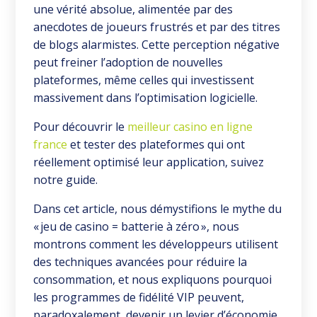
une vérité absolue, alimentée par des
anecdotes de joueurs frustrés et par des titres
de blogs alarmistes. Cette perception négative
peut freiner l’adoption de nouvelles
plateformes, même celles qui investissent
massivement dans l’optimisation logicielle.
Pour découvrir le
meilleur casino en ligne
france
et tester des plateformes qui ont
réellement optimisé leur application, suivez
notre guide.
Dans cet article, nous démystifions le mythe du
« jeu de casino = batterie à zéro », nous
montrons comment les développeurs utilisent
des techniques avancées pour réduire la
consommation, et nous expliquons pourquoi
les programmes de fidélité VIP peuvent,
paradoxalement, devenir un levier d’économie