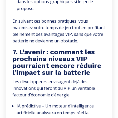
dans les options graphiques si le jeu le
propose.
En suivant ces bonnes pratiques, vous
maximisez votre temps de jeu tout en profitant
pleinement des avantages VIP, sans que votre
batterie ne devienne un obstacle.
7. L’avenir : comment les
prochains niveaux VIP
pourraient encore réduire
l’impact sur la batterie
Les développeurs envisagent déjà des
innovations qui feront du VIP un véritable
facteur d’économie d’énergie.
IA prédictive – Un moteur d’intelligence
artificielle analysera en temps réel la