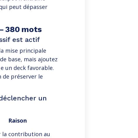
 qui peut dépasser
 – 380 mots
sif est actif
la mise principale
e de base, mais ajoutez
e un deck favorable.
n de préserver le
 déclencher un
Raison
 la contribution au