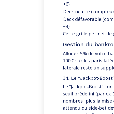
+6)
Deck neutre (compteur
Deck défavorable (com
–4)
Cette grille permet de g
Gestion du bankrol
Allouez 5 % de votre ba
100 € sur les paris lat
latérale reste un supp
3.1. Le “Jackpot‑Boost
Le “Jackpot‑Boost” cons
seuil prédéfini (par ex.
nombres : plus la mise 
attendu du side‑bet de