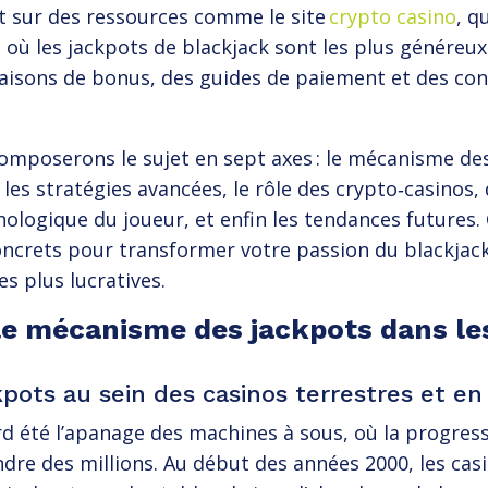
sur des ressources comme le site
crypto casino
, q
où les jackpots de blackjack sont les plus généreux
sons de bonus, des guides de paiement et des cons
omposerons le sujet en sept axes : le mécanisme des
es stratégies avancées, le rôle des crypto‑casinos,
chologique du joueur, et enfin les tendances futures
oncrets pour transformer votre passion du blackjack
s plus lucratives.
e mécanisme des jackpots dans les
kpots au sein des casinos terrestres et en
rd été l’apanage des machines à sous, où la progres
ndre des millions. Au début des années 2000, les cas