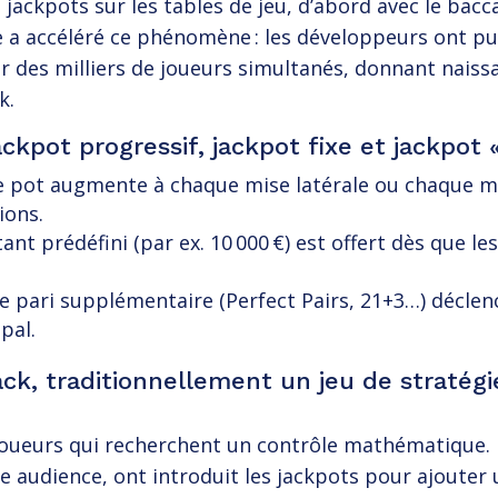
ackpots sur les tables de jeu, d’abord avec le bacca
ne a accéléré ce phénomène : les développeurs ont p
des milliers de joueurs simultanés, donnant naiss
k.
ckpot progressif, jackpot fixe et jackpot «
 le pot augmente à chaque mise latérale ou chaque m
ions.
ant prédéfini (par ex. 10 000 €) est offert dès que le
: le pari supplémentaire (Perfect Pairs, 21+3…) décle
pal.
ack, traditionnellement un jeu de stratégi
s joueurs qui recherchent un contrôle mathématique.
te audience, ont introduit les jackpots pour ajouter