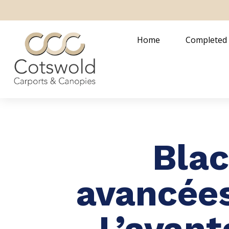
Home
Completed
Blac
avancées
L’avant