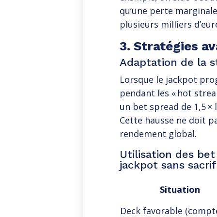
qu’une perte marginale
plusieurs milliers d’eur
3. Stratégies a
Adaptation de la s
Lorsque le jackpot pro
pendant les « hot streak
un bet spread de 1,5 ×
Cette hausse ne doit pa
rendement global.
Utilisation des b
jackpot sans sacri
Situation
Deck favorable (compt