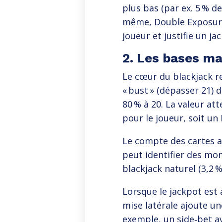
plus bas (par ex. 5 % d
même, Double Exposure 
joueur et justifie un j
2. Les bases m
Le cœur du blackjack re
« bust » (dépasser 21) 
80 % à 20. La valeur at
pour le joueur, soit un
Le compte des cartes af
peut identifier des mo
blackjack naturel (3,2 
Lorsque le jackpot est
mise latérale ajoute un
exemple, un side‑bet a