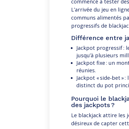
commencé à tester des j
L’arrivée du jeu en lig
communs alimentés par 
progressifs de blackjac
Différence entre ja
Jackpot progressif :
jusqu’à plusieurs mill
Jackpot fixe : un mont
réunies.
Jackpot « side‑bet » 
distinct du pot princi
Pourquoi le blackj
des jackpots ?
Le blackjack attire le
désireux de capter cet