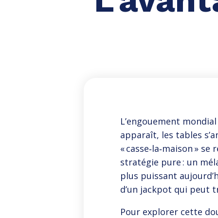
L’engouement mondial po
apparaît, les tables s’a
« casse‑la‑maison » se 
stratégie pure : un mél
plus puissant aujourd’h
d’un jackpot qui peut 
Pour explorer cette do