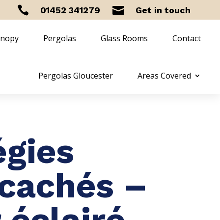


01452 341279
Get in touch
anopy
Pergolas
Glass Rooms
Contact
Pergolas Gloucester
Areas Covered
égies
 cachés –
 éclairé