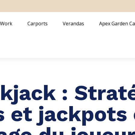
 Work
Carports
Verandas
Apex Garden C
kjack : Strat
 et jackpots
age du joueur