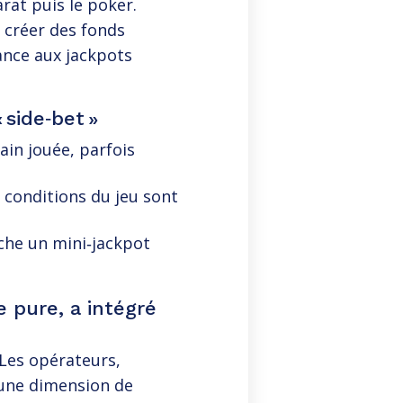
rat puis le poker.
u créer des fonds
ance aux jackpots
 side‑bet »
ain jouée, parfois
s conditions du jeu sont
nche un mini‑jackpot
e pure, a intégré
 Les opérateurs,
 une dimension de