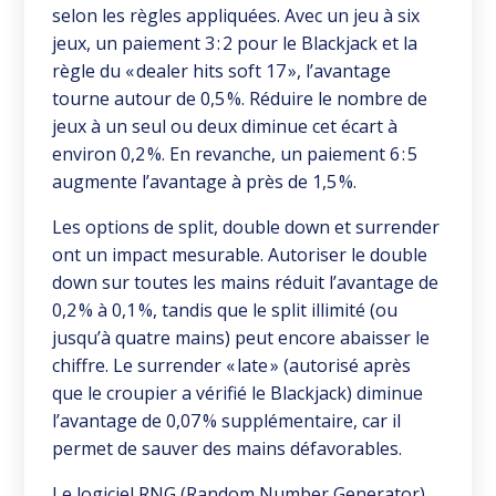
selon les règles appliquées. Avec un jeu à six
jeux, un paiement 3 : 2 pour le Blackjack et la
règle du « dealer hits soft 17 », l’avantage
tourne autour de 0,5 %. Réduire le nombre de
jeux à un seul ou deux diminue cet écart à
environ 0,2 %. En revanche, un paiement 6 : 5
augmente l’avantage à près de 1,5 %.
Les options de split, double down et surrender
ont un impact mesurable. Autoriser le double
down sur toutes les mains réduit l’avantage de
0,2 % à 0,1 %, tandis que le split illimité (ou
jusqu’à quatre mains) peut encore abaisser le
chiffre. Le surrender « late » (autorisé après
que le croupier a vérifié le Blackjack) diminue
l’avantage de 0,07 % supplémentaire, car il
permet de sauver des mains défavorables.
Le logiciel RNG (Random Number Generator)