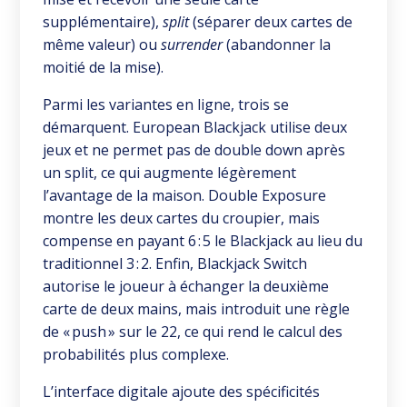
supplémentaire),
split
(séparer deux cartes de
même valeur) ou
surrender
(abandonner la
moitié de la mise).
Parmi les variantes en ligne, trois se
démarquent. European Blackjack utilise deux
jeux et ne permet pas de double down après
un split, ce qui augmente légèrement
l’avantage de la maison. Double Exposure
montre les deux cartes du croupier, mais
compense en payant 6 : 5 le Blackjack au lieu du
traditionnel 3 : 2. Enfin, Blackjack Switch
autorise le joueur à échanger la deuxième
carte de deux mains, mais introduit une règle
de « push » sur le 22, ce qui rend le calcul des
probabilités plus complexe.
L’interface digitale ajoute des spécificités