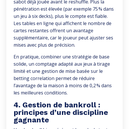
sabot déjà jouée avant le reshuffle. Plus la
pénétration est élevée (par exemple 75 % dans
un jeu à six decks), plus le compte est fiable.
Les tables en ligne qui affichent le nombre de
cartes restantes offrent un avantage
supplémentaire, car le joueur peut ajuster ses
mises avec plus de précision.
En pratique, combiner une stratégie de base
solide, un comptage adapté aux jeux à tirage
limité et une gestion de mise basée sur le
betting correlation permet de réduire
l’avantage de la maison à moins de 0,2 % dans
les meilleures conditions.
4. Gestion de bankroll :
principes d’une discipline
gagnante