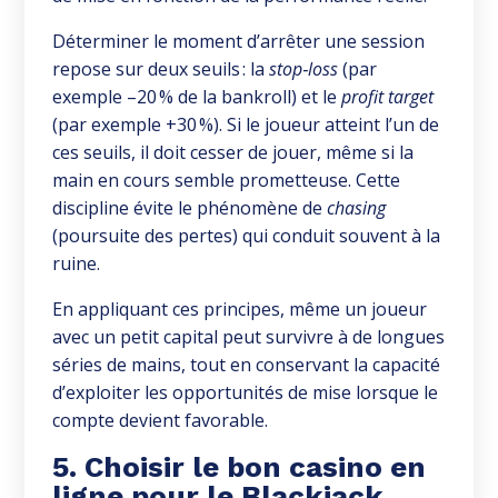
Déterminer le moment d’arrêter une session
repose sur deux seuils : la
stop‑loss
(par
exemple –20 % de la bankroll) et le
profit target
(par exemple +30 %). Si le joueur atteint l’un de
ces seuils, il doit cesser de jouer, même si la
main en cours semble prometteuse. Cette
discipline évite le phénomène de
chasing
(poursuite des pertes) qui conduit souvent à la
ruine.
En appliquant ces principes, même un joueur
avec un petit capital peut survivre à de longues
séries de mains, tout en conservant la capacité
d’exploiter les opportunités de mise lorsque le
compte devient favorable.
5. Choisir le bon casino en
ligne pour le Blackjack