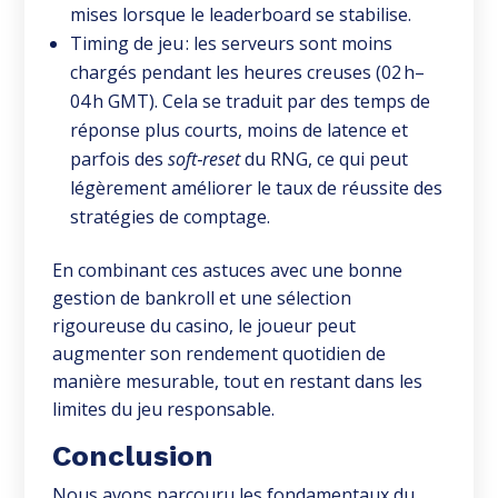
mises lorsque le leaderboard se stabilise.
Timing de jeu : les serveurs sont moins
chargés pendant les heures creuses (02 h–
04 h GMT). Cela se traduit par des temps de
réponse plus courts, moins de latence et
parfois des
soft‑reset
du RNG, ce qui peut
légèrement améliorer le taux de réussite des
stratégies de comptage.
En combinant ces astuces avec une bonne
gestion de bankroll et une sélection
rigoureuse du casino, le joueur peut
augmenter son rendement quotidien de
manière mesurable, tout en restant dans les
limites du jeu responsable.
Conclusion
Nous avons parcouru les fondamentaux du