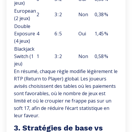
jeux)
European
2
3 : 2
Non
0,38 %
(2 jeux)
Double
Exposure
4
6 : 5
Oui
1,45 %
(4 jeux)
Blackjack
Switch (1
1
3 : 2
Non
0,58 %
jeu)
En résumé, chaque règle modifie légèrement le
RTP (Return to Player) global. Les joueurs
avisés choisissent des tables où les paiements
sont favorables, où le nombre de jeux est
limité et où le croupier ne frappe pas sur un
soft 17, afin de réduire l’écart statistique en
leur faveur.
3. Stratégies de base vs