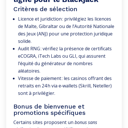
Critères de sélection
Licence et juridiction : privilégiez les licences
de Malte, Gibraltar ou de l’Autorité Nationale
des Jeux (ANJ) pour une protection juridique
solide.
Audit RNG : vérifiez la présence de certificats
eCOGRA, iTech Labs ou GLI, qui assurent
l’équité du générateur de nombres
aléatoires.
Vitesse de paiement : les casinos offrant des
retraits en 24 h via e‑wallets (Skrill, Neteller)
sont à privilégier.
Bonus de bienvenue et
promotions spécifiques
Certains sites proposent un
bonus sans