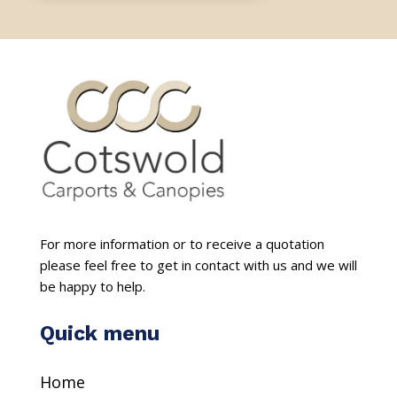
For more information or to receive a quotation
please feel free to get in contact with us and we will
be happy to help.
Quick menu
Home