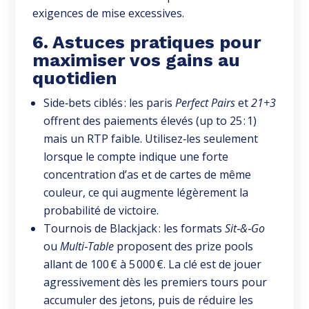
exigences de mise excessives.
6. Astuces pratiques pour
maximiser vos gains au
quotidien
Side‑bets ciblés : les paris
Perfect Pairs
et
21+3
offrent des paiements élevés (up to 25 : 1)
mais un RTP faible. Utilisez‑les seulement
lorsque le compte indique une forte
concentration d’as et de cartes de même
couleur, ce qui augmente légèrement la
probabilité de victoire.
Tournois de Blackjack : les formats
Sit‑&‑Go
ou
Multi‑Table
proposent des prize pools
allant de 100 € à 5 000 €. La clé est de jouer
agressivement dès les premiers tours pour
accumuler des jetons, puis de réduire les