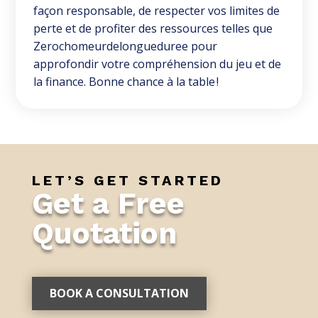
façon responsable, de respecter vos limites de
perte et de profiter des ressources telles que
Zerochomeurdelongueduree pour
approfondir votre compréhension du jeu et de
la finance. Bonne chance à la table !
LET’S GET STARTED
Get a Free
Quotation
BOOK A CONSULTATION